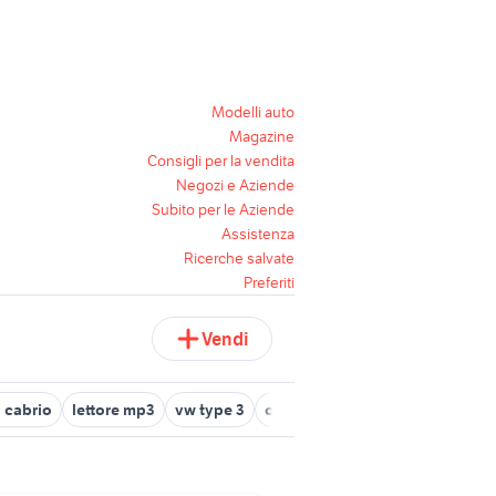
Modelli auto
Magazine
Consigli per la vendita
Negozi e Aziende
Subito per le Aziende
Assistenza
Ricerche salvate
Preferiti
Vendi
3 cabrio
lettore mp3
vw type 3
ombrellone 3x3 giardino
audi