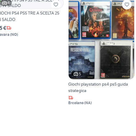
6
IOCHI PS4 PS5 TRE A SCELTA 25
N SALDO
5 €
ovara
(
NO
)
5
Giochi playstation ps4 ps5 guida
strategica
Ercolano
(
NA
)