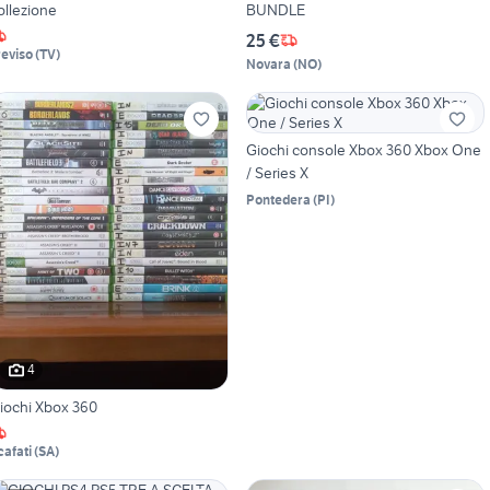
ollezione
BUNDLE
25 €
reviso
(
TV
)
Novara
(
NO
)
Giochi console Xbox 360 Xbox One
/ Series X
Pontedera
(
PI
)
4
iochi Xbox 360
cafati
(
SA
)