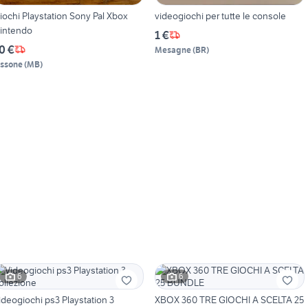
iochi Playstation Sony Pal Xbox
videogiochi per tutte le console
intendo
1 €
0 €
Mesagne
(
BR
)
issone
(
MB
)
6
6
ideogiochi ps3 Playstation 3
XBOX 360 TRE GIOCHI A SCELTA 25