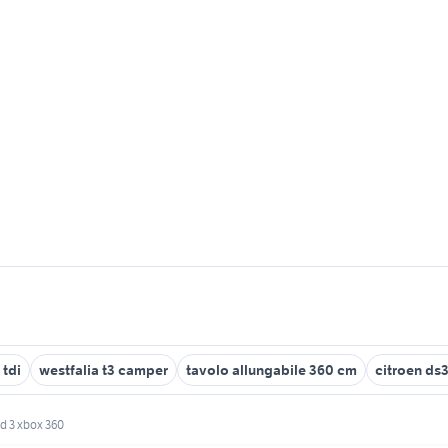
 tdi
westfalia t3 camper
tavolo allungabile 360 cm
citroen ds
d 3 xbox 360