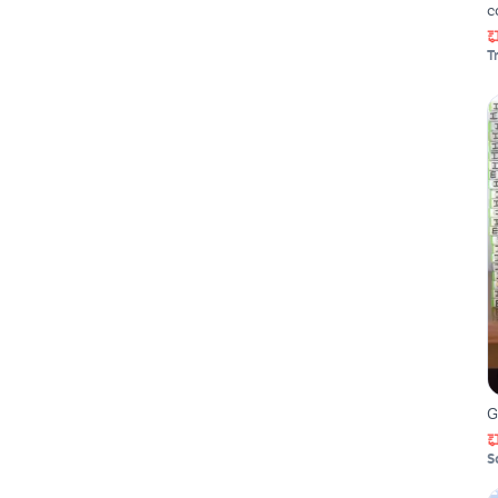
c
T
G
S