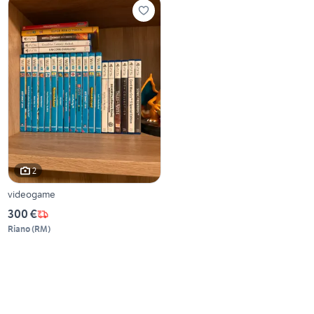
2
videogame
300 €
Riano
(
RM
)