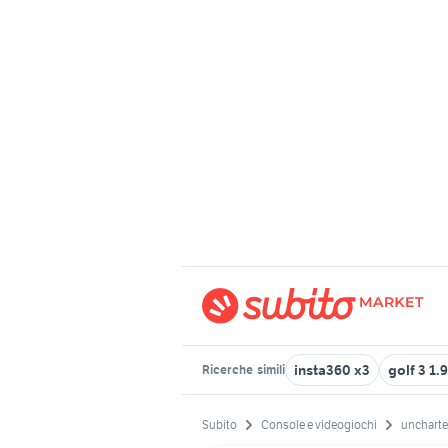
insta360 x3
golf 3 1.9
Ricerche
simili
Subito
Console e videogiochi
uncharte