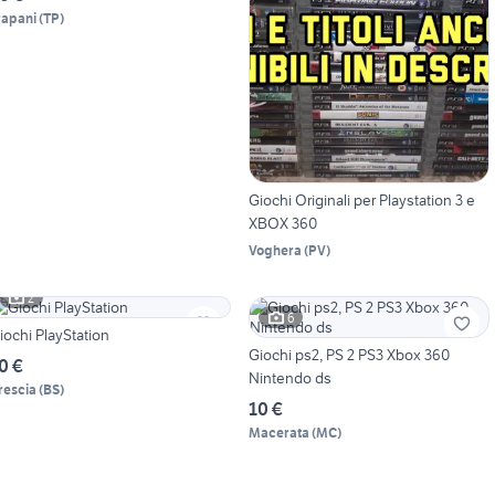
rapani
(
TP
)
Giochi Originali per Playstation 3 e
XBOX 360
Voghera
(
PV
)
2
6
iochi PlayStation
Giochi ps2, PS 2 PS3 Xbox 360
0 €
Nintendo ds
rescia
(
BS
)
10 €
Macerata
(
MC
)