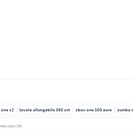
0 one x2
tavolo allungabile 360 cm
xbox one 100 euro
zumba 
tness xbox 360