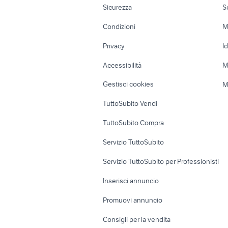
Sicurezza
S
Accessori Moto
Terreni e rustic
Condizioni
M
Nautica
Garage e box
Privacy
I
Caravan e Camper
Loft, mansarde 
Accessibilità
M
Veicoli commerciali
Case vacanza
Gestisci cookies
M
Uffici e Locali
TuttoSubito Vendi
commerciali
TuttoSubito Compra
Servizio TuttoSubito
Servizio TuttoSubito per Professionisti
Inserisci annuncio
Promuovi annuncio
Consigli per la vendita