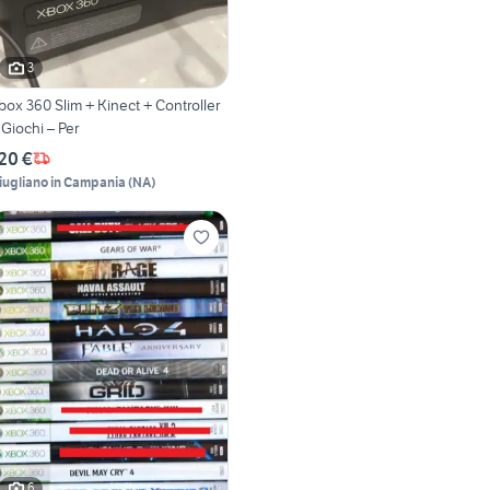
3
box 360 Slim + Kinect + Controller
 Giochi – Per
20 €
iugliano in Campania
(
NA
)
6