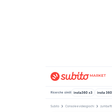
insta360 x3
insta 36
Ricerche
simili
Subito
Console e videogiochi
zumba fi