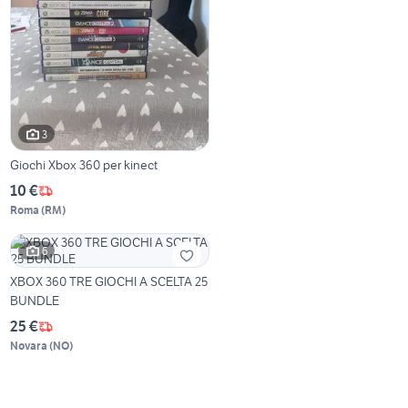
3
Giochi Xbox 360 per kinect
10 €
Roma
(
RM
)
6
XBOX 360 TRE GIOCHI A SCELTA 25
BUNDLE
25 €
Novara
(
NO
)