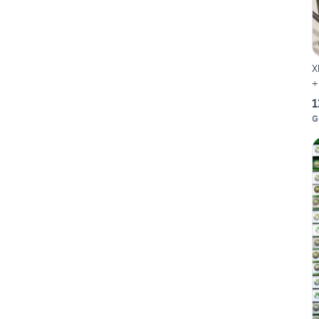
X
+
1
G