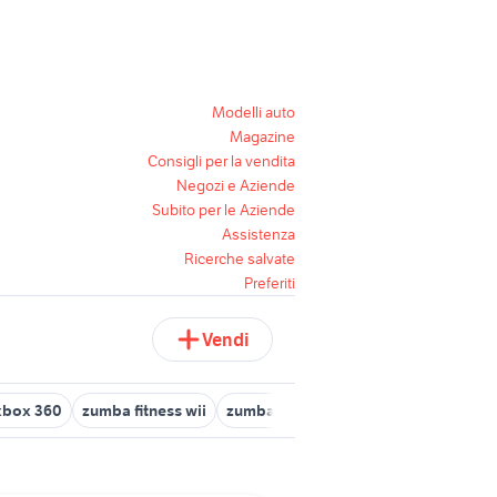
Modelli auto
Magazine
Consigli per la vendita
Negozi e Aziende
Subito per le Aziende
Assistenza
Ricerche salvate
Preferiti
Vendi
xbox 360
zumba fitness wii
zumba fitness 2 wii
xbox 360 2015