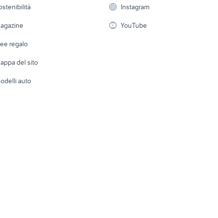
Elettrod
ostenibilità
Instagram
lavoro
i
Fotografia
Giardino 
agazine
YouTube
Attrezzature di lavoro
Telefonia
Abbigli
dee regalo
Accesso
e altro
appa del sito
Tutto per
odelli auto