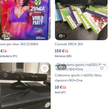
3
5
ioco per xbox 360 ZUMBA
Console XBOX 360
 €
150 €
ontedera
(
PI
)
Genova
(
GE
)
3
Colleziono giochi (+di200) Xbox
classico+360+One
10 €
Asti
(
AT
)