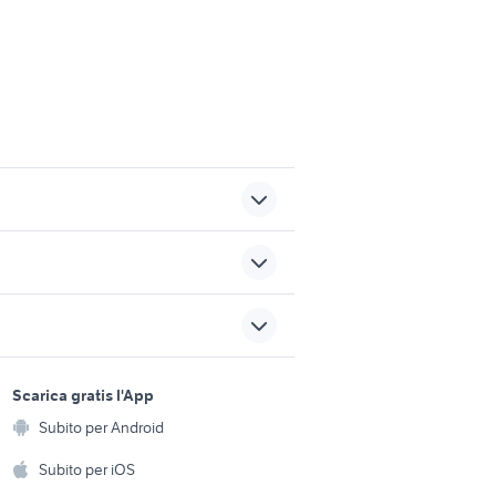
esena
need for speed pro street
psp
l
canon g7 mark ii
sports e hobby
a
Scarica gratis l'App
Animali
videogiochi Sassari
Subito per Android
ento e
Accessori per animali
hi
Subito per iOS
h
tomb rider legend
Musica e Film