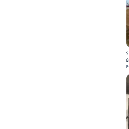
g
8
P