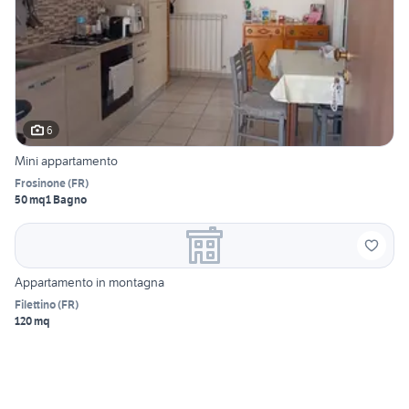
6
Mini appartamento
Frosinone
(
FR
)
50 mq
1 Bagno
Appartamento in montagna
Filettino
(
FR
)
120 mq