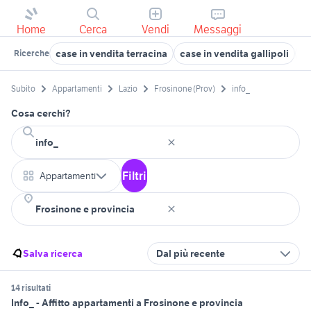
Home
Cerca
Vendi
Messaggi
case in vendita terracina
case in vendita gallipoli
mo
Ricerche
Subito
Appartamenti
Lazio
Frosinone (Prov)
info_
Cosa cerchi?
Filtri
Appartamenti
Salva ricerca
Dal più recente
14 risultati
Info_ - Affitto appartamenti a Frosinone e provincia