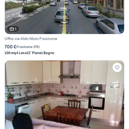
5
Uffiio via Aldo Moro Frosinone
700 €
Frosinone
(
FR
)
100 mq
4 Locali
2° Piano
1 Bagno