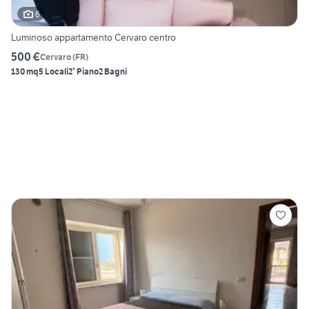
6
Luminoso appartamento Cervaro centro
500 €
Cervaro
(
FR
)
130 mq
5 Locali
2° Piano
2 Bagni