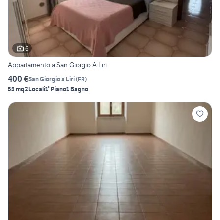
6
Appartamento a San Giorgio A Liri
400 €
San Giorgio a Liri
(
FR
)
55 mq
2 Locali
1° Piano
1 Bagno