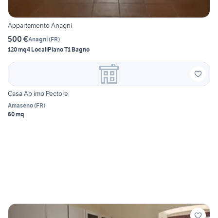
Appartamento Anagni
500 €
Anagni
(
FR
)
120 mq
4 Locali
Piano T
1 Bagno
Casa Ab imo Pectore
Amaseno
(
FR
)
60 mq