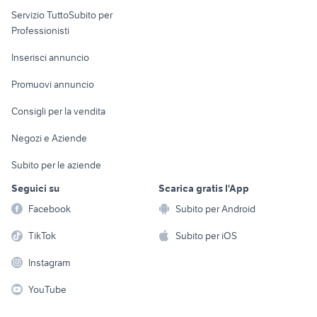
elettronica
per la casa e la
sports e hobby
Servizio TuttoSubito per
persona
Informatica
Animali
Professionisti
Arredamento e
Console e
Accessori per
Casalinghi
Inserisci annuncio
Videogiochi
animali
Elettrodomestici
Promuovi annuncio
Audio/Video
Musica e Film
Giardino e Fai da te
Consigli per la vendita
Fotografia
Libri e Riviste
Abbigliamento e
Negozi e Aziende
Telefonia
Strumenti Musicali
Accessori
Subito per le aziende
Sports
Tutto per i bambini
Seguici su
Scarica gratis l'App
Biciclette
Facebook
Subito per Android
Collezionismo
TikTok
Subito per iOS
Instagram
YouTube