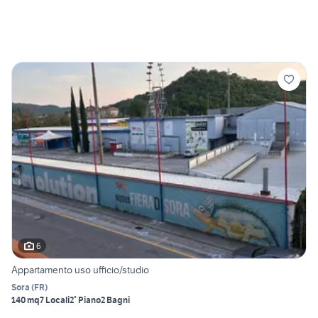
6
Appartamento uso ufficio/studio
Sora
(
FR
)
140 mq
7 Locali
2° Piano
2 Bagni