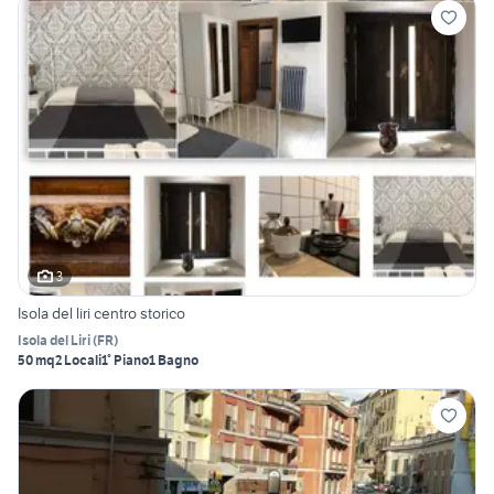
3
Isola del liri centro storico
Isola del Liri
(
FR
)
50 mq
2 Locali
1° Piano
1 Bagno