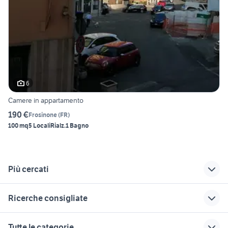
6
Camere in appartamento
190 €
Frosinone
(
FR
)
100 mq
5 Locali
Rialz.
1 Bagno
Più cercati
Correlati
Richerche simili
Suggerimenti
Ricerche consigliate
case in vendita
appartamenti san
vendita
acquasparta
vito al tagliamento
appartamenti affitto
affitto appartamenti legnano
affitto appartamenti villa san
Tutte le categorie