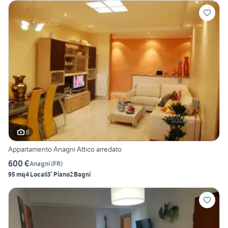
6
Appartamento Anagni Attico arredato
600 €
Anagni
(
FR
)
95 mq
4 Locali
3° Piano
2 Bagni