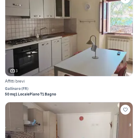
3
Affitti brevi
Gallinaro
(
FR
)
50 mq
1 Locale
Piano T
1 Bagno