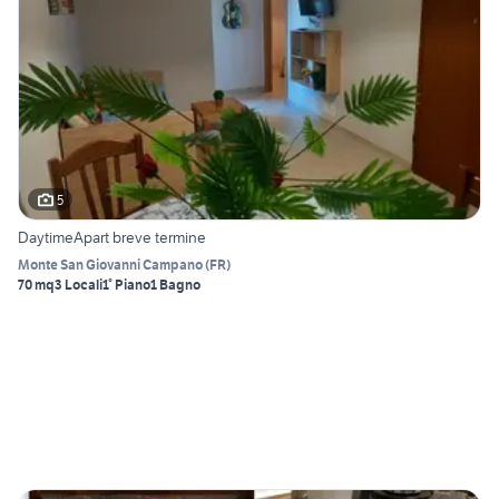
5
DaytimeApart breve termine
Monte San Giovanni Campano
(
FR
)
70 mq
3 Locali
1° Piano
1 Bagno