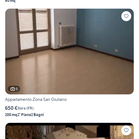
90 mq
6
Appartamento Zona San Giuliano
650 €
Sora
(
FR
)
200 mq
2° Piano
2 Bagni