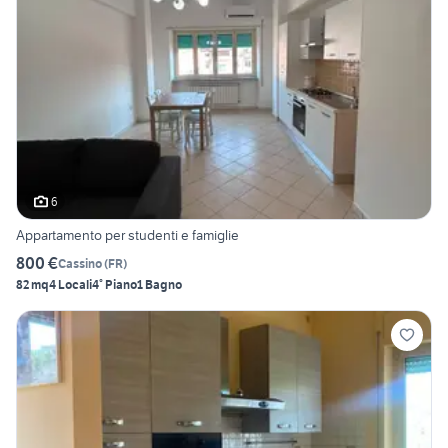
6
Appartamento per studenti e famiglie
800 €
Cassino
(
FR
)
82 mq
4 Locali
4° Piano
1 Bagno