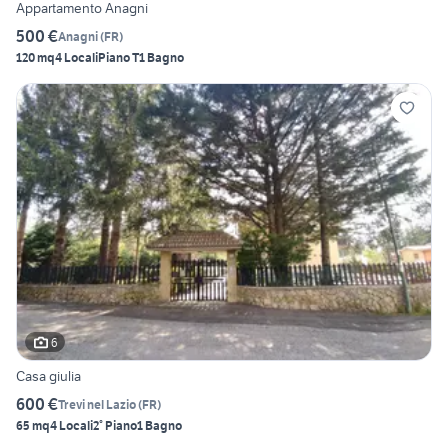
Appartamento Anagni
500 €
Anagni
(
FR
)
120 mq
4 Locali
Piano T
1 Bagno
6
Casa giulia
600 €
Trevi nel Lazio
(
FR
)
65 mq
4 Locali
2° Piano
1 Bagno