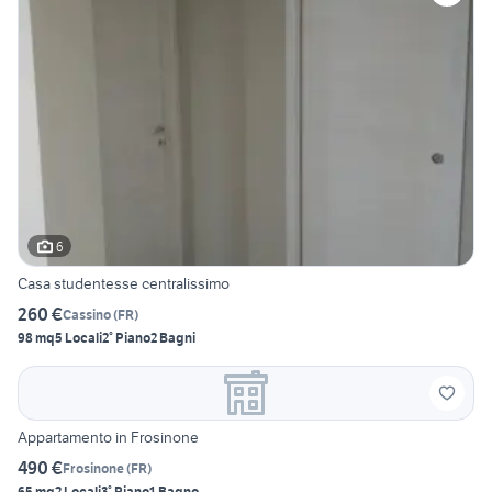
6
Casa studentesse centralissimo
260 €
Cassino
(
FR
)
98 mq
5 Locali
2° Piano
2 Bagni
Appartamento in Frosinone
490 €
Frosinone
(
FR
)
65 mq
2 Locali
3° Piano
1 Bagno