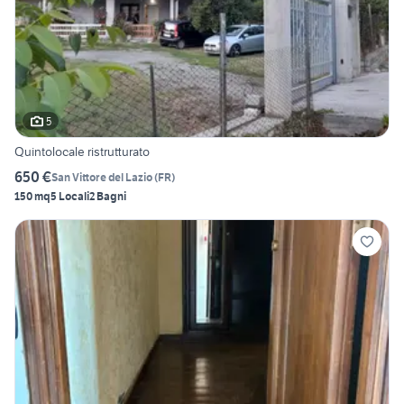
5
Quintolocale ristrutturato
650 €
San Vittore del Lazio
(
FR
)
150 mq
5 Locali
2 Bagni