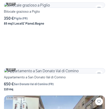
6
Bilocale grazioso a Piglio
350 €
Piglio
(
FR
)
85 mq
3 Locali
1° Piano
1 Bagno
6
Appartamento a San Donato Val di Comino
650 €
San Donato Val di Comino
(
FR
)
110 mq