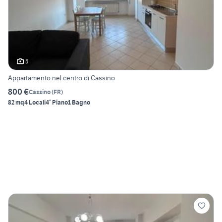
5
Appartamento nel centro di Cassino
800 €
Cassino
(
FR
)
82 mq
4 Locali
4° Piano
1 Bagno