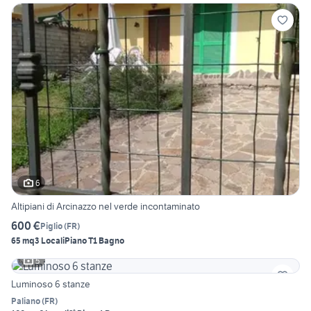
6
Altipiani di Arcinazzo nel verde incontaminato
600 €
Piglio
(
FR
)
65 mq
3 Locali
Piano T
1 Bagno
5
Luminoso 6 stanze
Paliano
(
FR
)