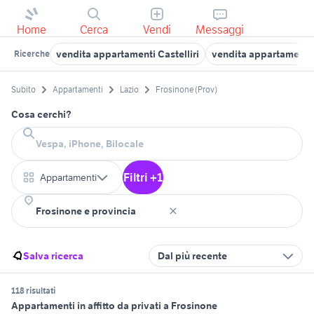
Home
Cerca
Vendi
Messaggi
vendita appartamenti Castelliri
vendita appartamenti S
Ricerche
Subito
Appartamenti
Lazio
Frosinone (Prov)
Cosa cerchi?
Filtri +1
Appartamenti
Salva ricerca
Dal più recente
118 risultati
Appartamenti in affitto da privati a Frosinone