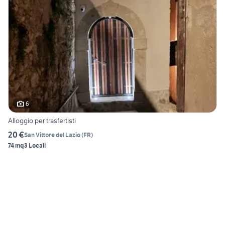
6
Alloggio per trasfertisti
20 €
San Vittore del Lazio
(
FR
)
74 mq
3 Locali