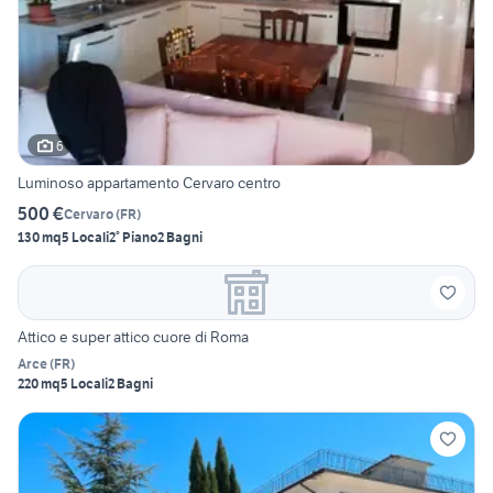
6
Luminoso appartamento Cervaro centro
500 €
Cervaro
(
FR
)
130 mq
5 Locali
2° Piano
2 Bagni
Attico e super attico cuore di Roma
Arce
(
FR
)
220 mq
5 Locali
2 Bagni