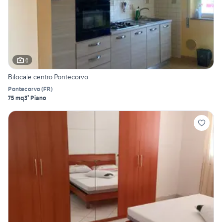
6
Bilocale centro Pontecorvo
Pontecorvo
(
FR
)
75 mq
3° Piano