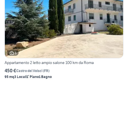
6
Appartamento 2 letto ampio salone 100 km da Roma
450 €
Castro dei Volsci
(
FR
)
95 mq
3 Locali
1° Piano
1 Bagno