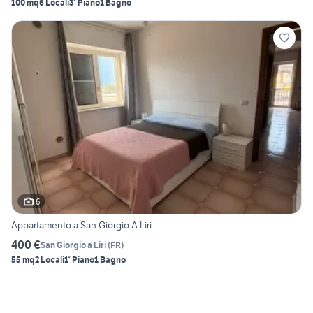
100 mq
6 Locali
3° Piano
1 Bagno
6
Appartamento a San Giorgio A Liri
400 €
San Giorgio a Liri
(
FR
)
55 mq
2 Locali
1° Piano
1 Bagno