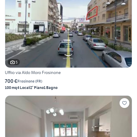
5
Uffiio via Aldo Moro Frosinone
700 €
Frosinone
(
FR
)
100 mq
4 Locali
2° Piano
1 Bagno