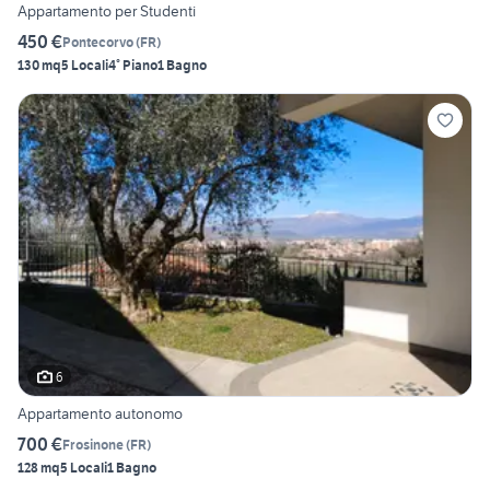
Appartamento per Studenti
450 €
Pontecorvo
(
FR
)
130 mq
5 Locali
4° Piano
1 Bagno
6
Appartamento autonomo
700 €
Frosinone
(
FR
)
128 mq
5 Locali
1 Bagno