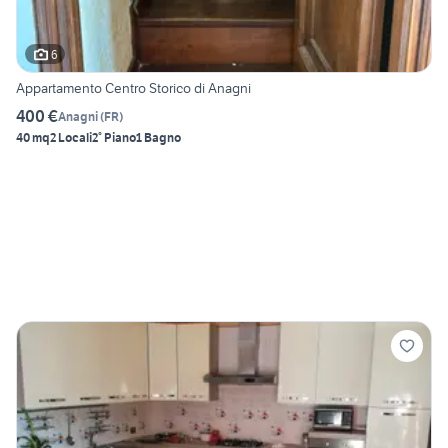
6
Appartamento Centro Storico di Anagni
400 €
Anagni
(
FR
)
40 mq
2 Locali
2° Piano
1 Bagno