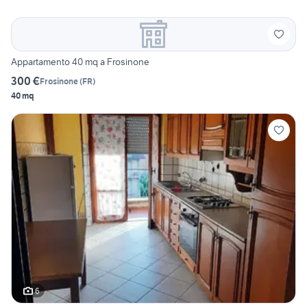
Appartamento 40 mq a Frosinone
300 €
Frosinone
(
FR
)
40 mq
6