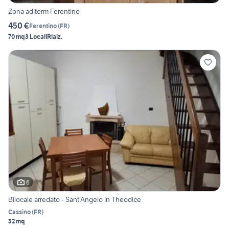
Zona aditerm Ferentino
450 €
Ferentino
(
FR
)
70 mq
3 Locali
Rialz.
6
Bilocale arredato - Sant'Angelo in Theodice
Cassino
(
FR
)
32 mq