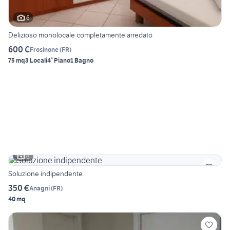
6
Delizioso monolocale completamente arredato
600 €
Frosinone
(
FR
)
75 mq
3 Locali
4° Piano
1 Bagno
6
Soluzione indipendente
350 €
Anagni
(
FR
)
40 mq