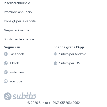
Console e
Accessori per
Casalinghi
Inserisci annuncio
Videogiochi
animali
Elettrodomestici
Promuovi annuncio
Audio/Video
Musica e Film
Giardino e Fai da te
Consigli per la vendita
Fotografia
Libri e Riviste
Abbigliamento e
Negozi e Aziende
Telefonia
Strumenti Musicali
Accessori
Subito per le aziende
Sports
Tutto per i bambini
Seguici su
Scarica gratis l'App
Biciclette
Facebook
Subito per Android
Collezionismo
TikTok
Subito per iOS
Instagram
YouTube
©
2026
Subito.it - P.IVA 05526340962