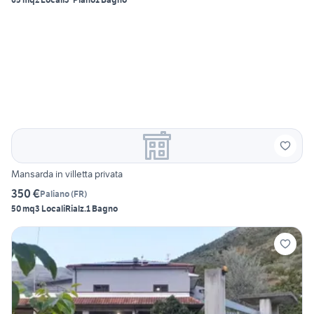
Mansarda in villetta privata
350 €
Paliano
(
FR
)
50 mq
3 Locali
Rialz.
1 Bagno