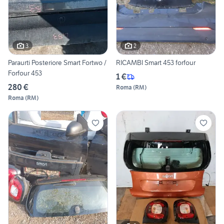
3
2
Paraurti Posteriore Smart Fortwo /
RICAMBI Smart 453 forfour
Forfour 453
1 €
280 €
Roma
(
RM
)
Roma
(
RM
)