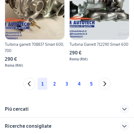
Turbina garrett 708837 Smart 600,
Turbina Garrett 712290 Smart 600
700
290 €
290 €
Roma
(
RM
)
Roma
(
RM
)
1
2
3
4
5
Più cercati
Correlati
Richerche simili
Suggerimenti
Ricerche consigliate
ricambi opel astra j
ricambi carrozzeria
ricambi smart 2013