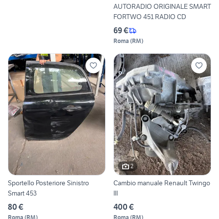
AUTORADIO ORIGINALE SMART
FORTWO 451 RADIO CD
69 €
Roma
(
RM
)
2
Sportello Posteriore Sinistro
Cambio manuale Renault Twingo
Smart 453
III
80 €
400 €
Roma
(
RM
)
Roma
(
RM
)