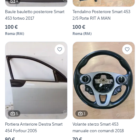
4
Baule bauletto posteriore Smart
Tendalino Posteriore Smart 453
453 fortwo 2017
2/5 Porte RIT A MAN
100 €
100 €
Roma
(
RM
)
Roma
(
RM
)
5
3
Portiera Anteriore Destra Smart
Volante sterzo Smart 453
454 Forfour 2005
manuale con comandi 2018
90 €
70 €