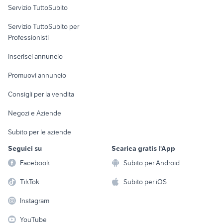
Servizio TuttoSubito
elettronica
per la casa e la
sports e hobby
Servizio TuttoSubito per
persona
Informatica
Animali
Professionisti
Arredamento e
Console e
Accessori per
Casalinghi
Inserisci annuncio
Videogiochi
animali
Elettrodomestici
Promuovi annuncio
Audio/Video
Musica e Film
Giardino e Fai da te
Consigli per la vendita
Fotografia
Libri e Riviste
Abbigliamento e
Negozi e Aziende
Telefonia
Strumenti Musicali
Accessori
Subito per le aziende
Sports
Tutto per i bambini
Seguici su
Scarica gratis l'App
Biciclette
Facebook
Subito per Android
Collezionismo
TikTok
Subito per iOS
Instagram
YouTube