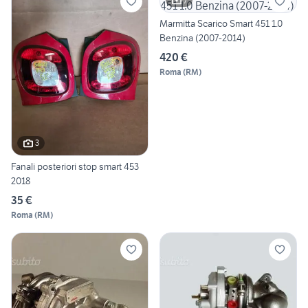
7
Marmitta Scarico Smart 451 1.0
Benzina (2007-2014)
420 €
Roma
(
RM
)
3
Fanali posteriori stop smart 453
2018
35 €
Roma
(
RM
)