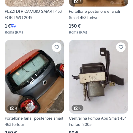
3
PEZZI DI RICAMBIO SMART 453
Portellone posteriore e fanali
FOR TWO 2019
Smart 453 fortwo
1 €
150 €
Roma
(
RM
)
Roma
(
RM
)
4
6
Portellone fanali posteriore smart
Centralina Pompa Abs Smart 454
453 forfour
Forfour 2005
250 €
90 €