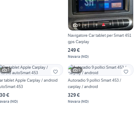
9
Navigatore Car tablet per Smart 451
gps Carplay
249 €
Novara
(
NO
)
7
9
ar tablet Apple Carplay / android
Autoradio 9 pollici Smart 453 /
utoSmart 453
carplay / android
30 €
329 €
ovara
(
NO
)
Novara
(
NO
)