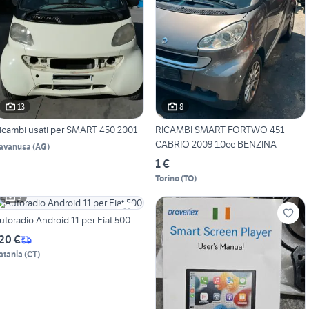
13
8
icambi usati per SMART 450 2001
RICAMBI SMART FORTWO 451
CABRIO 2009 1.0cc BENZINA
avanusa
(
AG
)
1 €
Torino
(
TO
)
3
utoradio Android 11 per Fiat 500
20 €
atania
(
CT
)