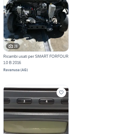
28
Ricambi usati per SMART FORFOUR
1.0 B 2016
Ravanusa
(
AG
)