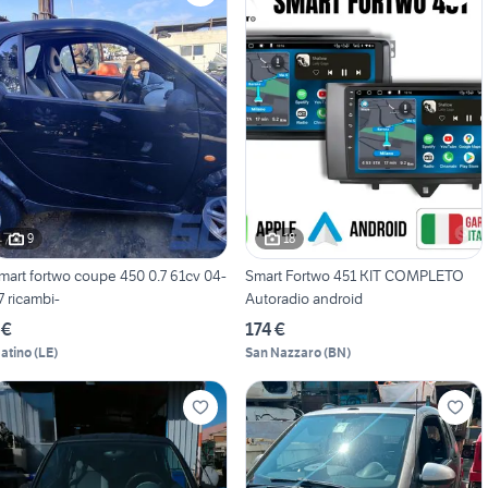
9
18
mart fortwo coupe 450 0.7 61cv 04-
Smart Fortwo 451 KIT COMPLETO
7 ricambi-
Autoradio android
 €
174 €
atino
(
LE
)
San Nazzaro
(
BN
)