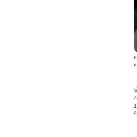
R
R
A
1
C