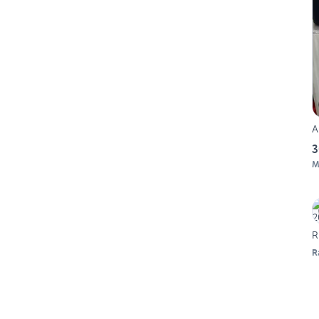
A
3
M
R
R