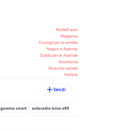
Modelli auto
Magazine
Consigli per la vendita
Negozi e Aziende
Subito per le Aziende
Assistenza
Ricerche salvate
Preferiti
Vendi
gomme smart
autoradio bmw e90
smart usata 1000 euro
smar