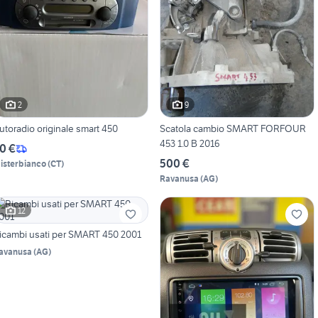
2
9
utoradio originale smart 450
Scatola cambio SMART FORFOUR
453 1.0 B 2016
0 €
500 €
isterbianco
(
CT
)
Ravanusa
(
AG
)
12
icambi usati per SMART 450 2001
avanusa
(
AG
)