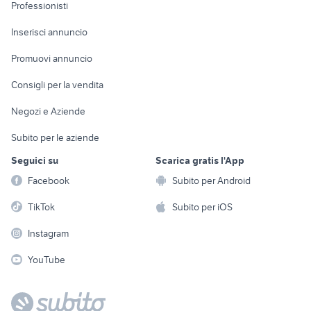
Informatica
Animali
Professionisti
Arredamento e
Console e
Accessori per
Casalinghi
Inserisci annuncio
Videogiochi
animali
Elettrodomestici
Promuovi annuncio
Audio/Video
Musica e Film
Giardino e Fai da te
Consigli per la vendita
Fotografia
Libri e Riviste
Abbigliamento e
Negozi e Aziende
Telefonia
Strumenti Musicali
Accessori
Subito per le aziende
Sports
Tutto per i bambini
Seguici su
Scarica gratis l'App
Biciclette
Facebook
Subito per Android
Collezionismo
TikTok
Subito per iOS
Instagram
YouTube