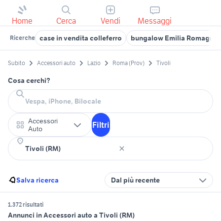
Home
Cerca
Vendi
Messaggi
case in vendita colleferro
bungalow Emilia Romagna
Ricerche
Subito
Accessori auto
Lazio
Roma (Prov)
Tivoli
Cosa cerchi?
Accessori
Filtri
Auto
Salva ricerca
Dal più recente
1.372 risultati
Annunci in Accessori auto a Tivoli (RM)