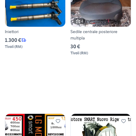
4
Iniettori
Sedile centrale posteriore
multipla
1.300 €
30 €
Tivoli
(
RM
)
Tivoli
(
RM
)