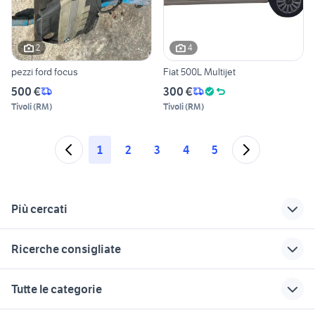
2
4
pezzi ford focus
Fiat 500L Multijet
500 €
300 €
Tivoli
(
RM
)
Tivoli
(
RM
)
1
2
3
4
5
Più cercati
Correlati
Richerche simili
Suggerimenti
Ricerche consigliate
ford mondeo
camper piccoli
case in vendita
campobasso
auto grandinate
monolocale affitto palermo
ducati multistrada
siracusa
Tutte le categorie
usata
villette in vendita a
auto usate portici
offerte di lavoro a
fiat punto gpl
carini
panda 2017
parma