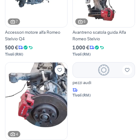
7
6
Accessori motore alfa Romeo
Avantreno scatola guida Alfa
Stelvio Q4
Romeo Stelvio
500 €
1.000 €
Tivoli
(
RM
)
Tivoli
(
RM
)
pezzi audi
Tivoli
(
RM
)
4