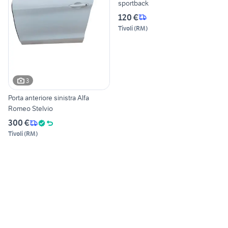
sportback
120 €
Tivoli
(
RM
)
3
Porta anteriore sinistra Alfa
Romeo Stelvio
300 €
Tivoli
(
RM
)