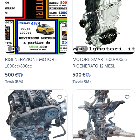
3
3
RIGENERAZIONE MOTORE
MOTORE SMART 600/700cc
1000cc/800cc
RIGENERATO 12 MESI
GARANZIA
500 €
500 €
Tivoli
(
RM
)
Tivoli
(
RM
)