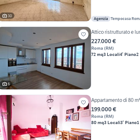
30
Agenzia
Tempocasa Roma I
Attico ristrutturato e
227.000 €
Roma
(
RM
)
72 mq
3 Locali
4° Piano
2
6
Appartamento di 80 m²
199.000 €
Roma
(
RM
)
80 mq
3 Locali
3° Piano
1