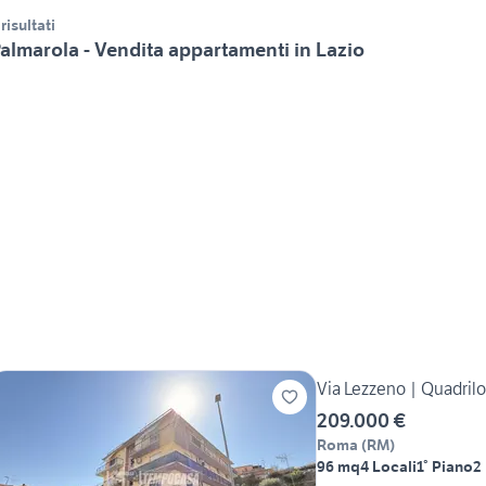
 risultati
almarola - Vendita appartamenti in Lazio
Via Lezzeno | Quadril
209.000 €
Roma
(
RM
)
96 mq
4 Locali
1° Piano
2