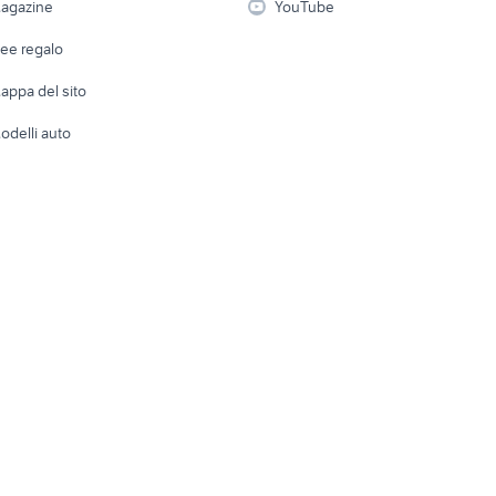
agazine
YouTube
Attrezzature di lavoro
Telefonia
Abbigli
dee regalo
Accesso
e altro
appa del sito
Tutto per
odelli auto