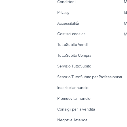
Condizioni
M
Nautica
Garage e box
Privacy
I
Caravan e Camper
Loft, mansarde 
Accessibilità
M
Veicoli commerciali
Case vacanza
Gestisci cookies
M
Uffici e Locali
TuttoSubito Vendi
commerciali
TuttoSubito Compra
Servizio TuttoSubito
Servizio TuttoSubito per Professionisti
Inserisci annuncio
Promuovi annuncio
Consigli per la vendita
Negozi e Aziende