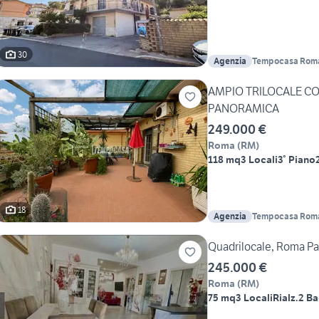
30
Agenzia
Tempocasa Roma I
AMPIO TRILOCALE CON
PANORAMICA
249.000 €
Roma
(
RM
)
118 mq
3 Locali
3° Piano
18
Agenzia
Tempocasa Roma I
Quadrilocale, Roma Pa
245.000 €
Roma
(
RM
)
75 mq
3 Locali
Rialz.
2 Ba