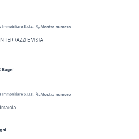
Mostra numero
mmobiliare S.r.l.s.
 TERRAZZI E VISTA
2 Bagni
Mostra numero
mmobiliare S.r.l.s.
lmarola
gni