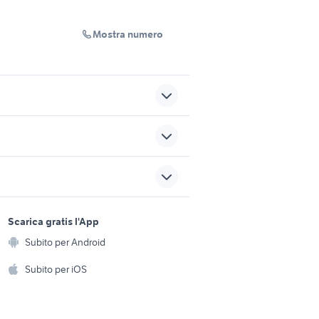
Mostra numero
vendita appartamenti
i Troina
Montorio Romano
dita
appartamenti cava manara
sports e hobby
a
Scarica gratis l'App
Animali
 pavia
affitto appartamenti trani
Subito per Android
ento e
Puglia
Accessori per animali
hi
Subito per iOS
Musica e Film
omestici
Libri e Riviste
e Fai da te