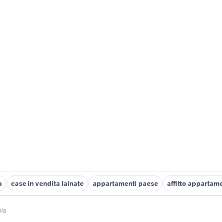
a
case in vendita lainate
appartamenti paese
affitto appartam
ola