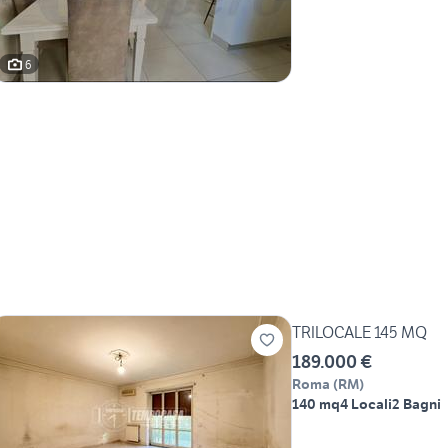
6
TRILOCALE 145 MQ
189.000 €
Roma
(
RM
)
140 mq
4 Locali
2 Bagni