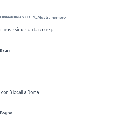
Mostra numero
mmobiliare S.r.l.s.
 luminosissimo con balcone p
 Bagni
 con 3 locali a Roma
 Bagno