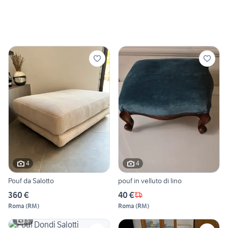
4
4
Pouf da Salotto
pouf in velluto di lino
360 €
40 €
Roma
(
RM
)
Roma
(
RM
)
3