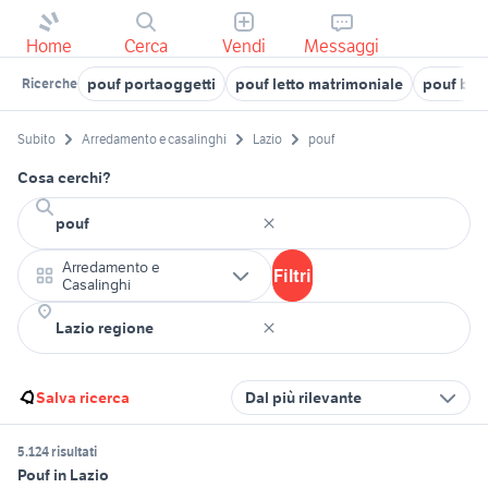
Home
Cerca
Vendi
Messaggi
pouf portaoggetti
pouf letto matrimoniale
pouf blu
Ricerche
Subito
Arredamento e casalinghi
Lazio
pouf
Cosa cerchi?
Arredamento e
Filtri
Casalinghi
Salva ricerca
Dal più rilevante
5.124 risultati
Pouf in Lazio