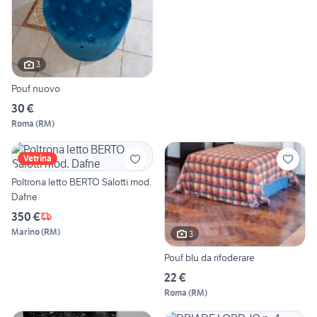
3
Pouf nuovo
30 €
Roma
(
RM
)
Vetrina
Poltrona letto BERTO Salotti mod.
Dafne
350 €
Marino
(
RM
)
3
Pouf blu da rifoderare
22 €
Roma
(
RM
)