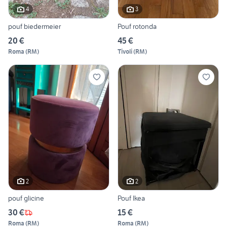
4
3
pouf biedermeier
Pouf rotonda
20 €
45 €
Roma
(
RM
)
Tivoli
(
RM
)
2
2
pouf glicine
Pouf Ikea
30 €
15 €
Roma
(
RM
)
Roma
(
RM
)