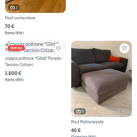
3
Pouf contenitore
70 €
Roma
(
RM
)
Vetrina
coppia poltrone "Gilda" Porada -
Tarcisio Colzani
1.600 €
Roma
(
RM
)
5
Pouf Poltronesofa
40 €
Ciampino
(
RM
)