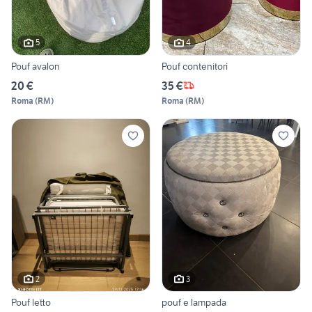
5
4
Pouf avalon
Pouf contenitori
20 €
35 €
Roma
(
RM
)
Roma
(
RM
)
2
3
Pouf letto
pouf e lampada