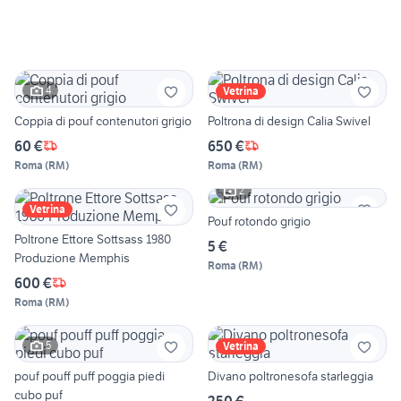
4
Vetrina
Coppia di pouf contenutori grigio
Poltrona di design Calia Swivel
60 €
650 €
Roma
(
RM
)
Roma
(
RM
)
2
Vetrina
Pouf rotondo grigio
Poltrone Ettore Sottsass 1980
5 €
Produzione Memphis
Roma
(
RM
)
600 €
Roma
(
RM
)
5
Vetrina
pouf pouff puff poggia piedi
Divano poltronesofa starleggia
cubo puf
250 €