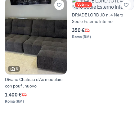
Vetrina
DRIADE LORD JO n. 4 Nero
Sedie Esterno Interno
350 €
Roma
(
RM
)
6
Divano Chateau d’Ax modulare
con pouf , nuovo
1.400 €
Roma
(
RM
)