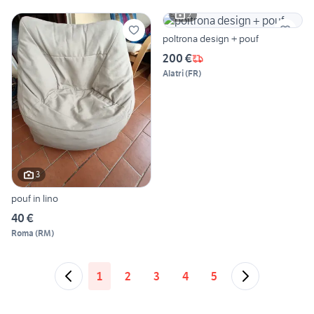
2
poltrona design + pouf
200 €
Alatri
(
FR
)
3
pouf in lino
40 €
Roma
(
RM
)
1
2
3
4
5