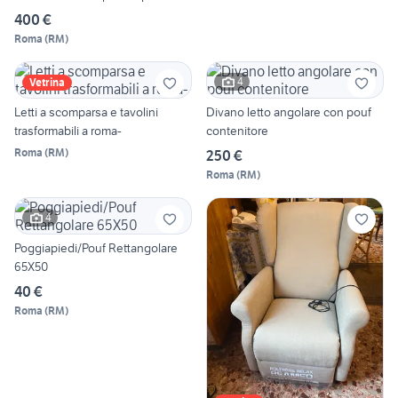
400 €
Roma
(
RM
)
4
Vetrina
Letti a scomparsa e tavolini
Divano letto angolare con pouf
trasformabili a roma-
contenitore
Roma
(
RM
)
250 €
Roma
(
RM
)
4
Poggiapiedi/Pouf Rettangolare
65X50
40 €
Roma
(
RM
)