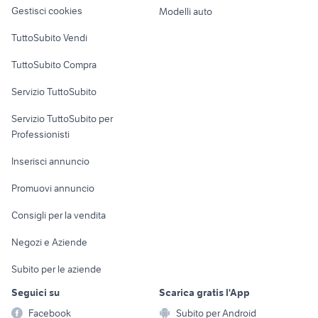
altro
Gestisci cookies
Modelli auto
Case vacanza
TuttoSubito Vendi
Uffici e Locali
TuttoSubito Compra
commerciali
Servizio TuttoSubito
elettronica
per la casa e la
sports e hobby
Servizio TuttoSubito per
persona
Informatica
Animali
Professionisti
Arredamento e
Console e
Accessori per
Casalinghi
Inserisci annuncio
Videogiochi
animali
Elettrodomestici
Promuovi annuncio
Audio/Video
Musica e Film
Giardino e Fai da te
Consigli per la vendita
Fotografia
Libri e Riviste
Abbigliamento e
Negozi e Aziende
Telefonia
Strumenti Musicali
Accessori
Subito per le aziende
Sports
Tutto per i bambini
Seguici su
Scarica gratis l'App
Biciclette
Facebook
Subito per Android