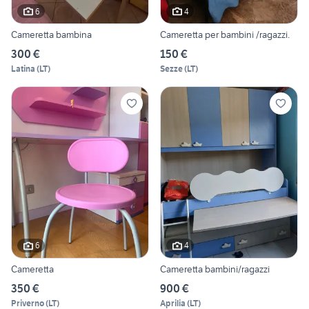
6
4
Cameretta bambina
Cameretta per bambini /ragazzi.
300 €
150 €
Latina
(
LT
)
Sezze
(
LT
)
6
4
Cameretta
Cameretta bambini/ragazzi
350 €
900 €
Priverno
(
LT
)
Aprilia
(
LT
)