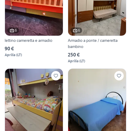
6
6
lettino cameretta e armadio
Armadio a ponte / cameretta
bambino
90 €
250 €
Aprilia
(
LT
)
Aprilia
(
LT
)