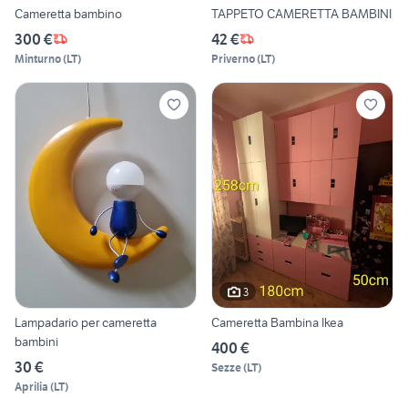
Cameretta bambino
TAPPETO CAMERETTA BAMBINI
300 €
42 €
Minturno
(
LT
)
Priverno
(
LT
)
3
Lampadario per cameretta
Cameretta Bambina Ikea
bambini
400 €
30 €
Sezze
(
LT
)
Aprilia
(
LT
)