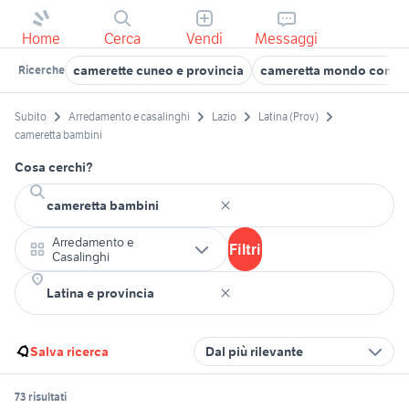
Home
Cerca
Vendi
Messaggi
camerette cuneo e provincia
cameretta mondo conve
Ricerche
Subito
Arredamento e casalinghi
Lazio
Latina (Prov)
cameretta bambini
Cosa cerchi?
Arredamento e
Filtri
Casalinghi
Salva ricerca
Dal più rilevante
73 risultati