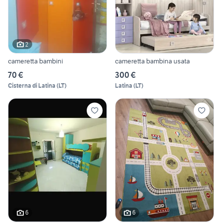
2
cameretta bambini
cameretta bambina usata
70 €
300 €
Cisterna di Latina
(
LT
)
Latina
(
LT
)
6
6