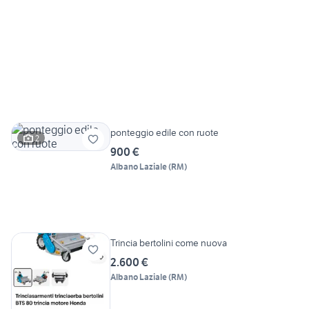
ponteggio edile con ruote
2
900 €
Albano Laziale
(
RM
)
Trincia bertolini come nuova
2.600 €
Albano Laziale
(
RM
)