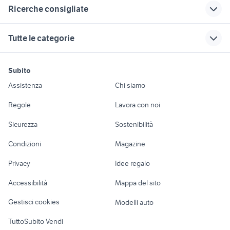
Correlati
Richerche simili
Suggerimenti
Ricerche consigliate
affitto casarsa della
axolotl
candidati in cerca di
delizia
lavoro bergamo
ktm 690 usato
case in vendita tavagnacco
appartamenti in
Tutte le categorie
lavoro ladispoli
vendita iglesias
dacia sandero km 0
3008 usata
scarico africa twin 1000 usato
vendita immobili
lavoro gioia tauro
secondo lavoro part
psicologo
annunci genova
motori
immobili
lavoro e servizi
Piazza Armerina
time
auto usate reggio
Subito
affitto immobili Caivano
troncatrice legno
Auto
Appartamenti
Offerte di lavoro
jack russel piemonte
emilia
lavastoviglie
Assistenza
Chi siamo
motoslitta usata
lavoro sesto san giovanni
rav 4 usato
ducati multistrada
cacatua in vendita
Accessori Auto
Camere/Posti letto
Servizi
ruote complete per rimorchio
sardegna
usata
Regole
Lavora con noi
affitto 300 euro san
case in vendita abbasanta
agricolo
Moto e Scooter
Ville singole e a
Candidati in cerca di
auto cabrio
lupo cecoslovacco
giovanni la punta
Sicurezza
Sostenibilità
schiera
lavoro
furgone vetrato usato
cucciolo
lavoro terzigno
golf 6
Accessori Moto
offerte di lavoro a
autonegozio usato patente b
nissan evalia
Condizioni
Magazine
Terreni e rustici
Attrezzature di
parma
Nautica
lavoro
offerte lavoro parrucchiere
Privacy
Idee regalo
fiat doblo usato puglia
Garage e box
Napoli provincia
Caravan e Camper
Accessibilità
Mappa del sito
moto usate sanremo
furgone 5 posti
Loft, mansarde e
Veicoli commerciali
altro
Gestisci cookies
Modelli auto
Case vacanza
TuttoSubito Vendi