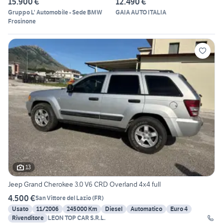
15.900 €
12.490 €
Gruppo L' Automobile - Sede BMW
GAIA AUTO ITALIA
Frosinone
13
Jeep Grand Cherokee 3.0 V6 CRD Overland 4x4 full
4.500 €
San Vittore del Lazio
(
FR
)
Usato
11/2006
245000 Km
Diesel
Automatico
Euro 4
Rivenditore
LEON TOP CAR S.R.L.