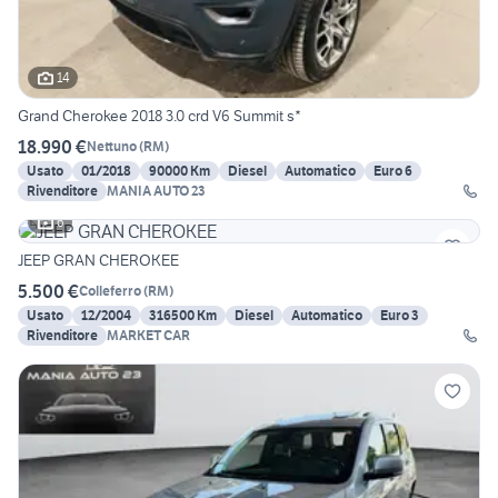
14
Grand Cherokee 2018 3.0 crd V6 Summit s*
18.990 €
Nettuno
(
RM
)
Usato
01/2018
90000 Km
Diesel
Automatico
Euro 6
Rivenditore
MANIA AUTO 23
6
JEEP GRAN CHEROKEE
5.500 €
Colleferro
(
RM
)
Usato
12/2004
316500 Km
Diesel
Automatico
Euro 3
Rivenditore
MARKET CAR