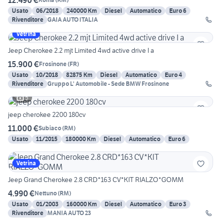
Usato
06/2018
240000 Km
Diesel
Automatico
Euro 6
Rivenditore
GAIA AUTO ITALIA
Vetrina
Jeep Cherokee 2.2 mjt Limited 4wd active drive I a
15.900 €
Frosinone
(
FR
)
Usato
10/2018
82875 Km
Diesel
Automatico
Euro 4
Rivenditore
Gruppo L' Automobile - Sede BMW Frosinone
5
jeep cherokee 2200 180cv
11.000 €
Subiaco
(
RM
)
Usato
11/2015
180000 Km
Diesel
Automatico
Euro 6
Vetrina
Jeep Grand Cherokee 2.8 CRD*163 CV*KIT RIALZO*GOMM
4.990 €
Nettuno
(
RM
)
Usato
01/2003
160000 Km
Diesel
Automatico
Euro 3
Rivenditore
MANIA AUTO 23