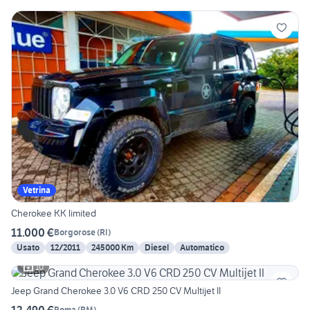
Vetrina
Cherokee KK limited
11.000 €
Borgorose
(
RI
)
Usato
12/2011
245000 Km
Diesel
Automatico
10
Jeep Grand Cherokee 3.0 V6 CRD 250 CV Multijet II
12.490 €
Roma
(
RM
)