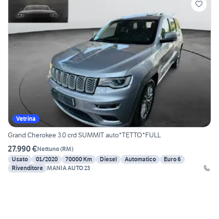
Vetrina
Grand Cherokee 3.0 crd SUMMIT auto*TETTO*FULL
27.990 €
Nettuno
(
RM
)
Usato
01/2020
70000 Km
Diesel
Automatico
Euro 6
Rivenditore
MANIA AUTO 23