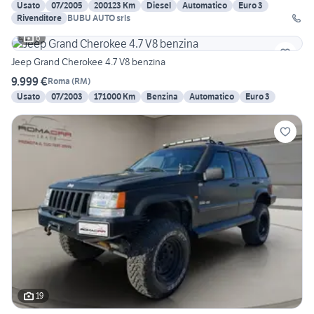
Usato
07/2005
200123 Km
Diesel
Automatico
Euro 3
Rivenditore
BUBU AUTO srls
6
Jeep Grand Cherokee 4.7 V8 benzina
9.999 €
Roma
(
RM
)
Usato
07/2003
171000 Km
Benzina
Automatico
Euro 3
19