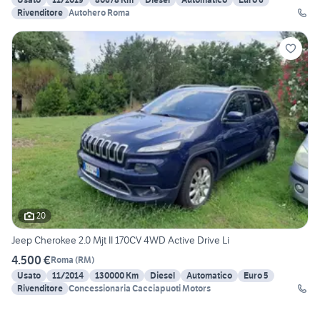
Rivenditore
Autohero Roma
20
Jeep Cherokee 2.0 Mjt II 170CV 4WD Active Drive Li
4.500 €
Roma
(
RM
)
Usato
11/2014
130000 Km
Diesel
Automatico
Euro 5
Rivenditore
Concessionaria Cacciapuoti Motors