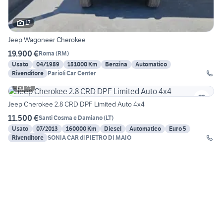
17
Jeep Wagoneer Cherokee
19.900 €
Roma
(
RM
)
Usato
04/1989
151000 Km
Benzina
Automatico
Rivenditore
Parioli Car Center
25
Jeep Cherokee 2.8 CRD DPF Limited Auto 4x4
11.500 €
Santi Cosma e Damiano
(
LT
)
Usato
07/2013
160000 Km
Diesel
Automatico
Euro 5
Rivenditore
SONIA CAR di PIETRO DI MAIO