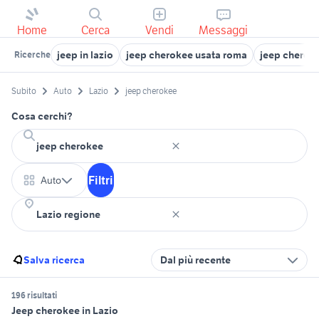
Home
Cerca
Vendi
Messaggi
jeep in lazio
jeep cherokee usata roma
jeep cheroke
Ricerche
Subito
Auto
Lazio
jeep cherokee
Cosa cerchi?
Filtri
Auto
Salva ricerca
Dal più recente
196 risultati
Jeep cherokee in Lazio