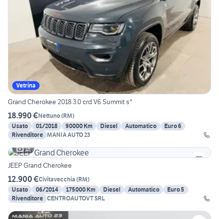
Vetrina
Grand Cherokee 2018 3.0 crd V6 Summit s*
18.990 €
Nettuno
(
RM
)
Usato
01/2018
90000 Km
Diesel
Automatico
Euro 6
Rivenditore
MANIA AUTO 23
18
JEEP Grand Cherokee
12.900 €
Civitavecchia
(
RM
)
Usato
06/2014
175000 Km
Diesel
Automatico
Euro 5
Rivenditore
CENTROAUTOVT SRL