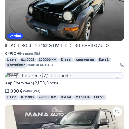
Vetrina
JEEP CHEROKEE 2.8 163CV LIMITED DIESEL CAMBIO AUTO
3.990 €
Nettuno
(
RM
)
Usato
01/2005
190000 Km
Diesel
Automatico
Euro 3
Rivenditore
MANIA AUTO 23
6
jeep Cherokee xj 2,1 TD, 3 porte
12.000 €
Roma
(
RM
)
Usato
07/1993
250000 Km
Diesel
Manuale
Euro 1