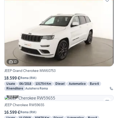
10
JEEP Grand Cherokee MW60753
18.599 €
Roma
(
RM
)
Usato
06/2018
131754 Km
Diesel
Automatico
Euro 6
Rivenditore
Autohero Roma
10
JEEP Cherokee RW59655
16.599 €
Roma
(
RM
)
Usato
11/2019
80678 Km
Diesel
Automatico
Euro 6