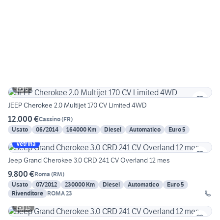
6
JEEP Cherokee 2.0 Multijet 170 CV Limited 4WD
12.000 €
Cassino
(
FR
)
Usato
06/2014
164000 Km
Diesel
Automatico
Euro 5
Vetrina
Jeep Grand Cherokee 3.0 CRD 241 CV Overland 12 mes
9.800 €
Roma
(
RM
)
Usato
07/2012
230000 Km
Diesel
Automatico
Euro 5
Rivenditore
ROMA 23
15