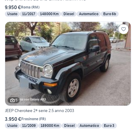
9.950 €
Roma
(
RM
)
Usato
11/2017
148000 Km
Diesel
Automatico
Euro 6b
5
JEEP Cherokee 2ª serie 2.5 anno 2003
3.950 €
Frosinone
(
FR
)
Usato
11/2009
189000 Km
Diesel
Automatico
Euro 3