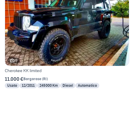
6
Cherokee KK limited
11.000 €
Borgorose
(
RI
)
Usato
12/2011
245000 Km
Diesel
Automatico