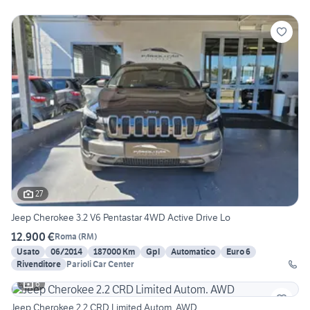
27
Jeep Cherokee 3.2 V6 Pentastar 4WD Active Drive Lo
12.900 €
Roma
(
RM
)
Usato
06/2014
187000 Km
Gpl
Automatico
Euro 6
Rivenditore
Parioli Car Center
6
Jeep Cherokee 2.2 CRD Limited Autom. AWD