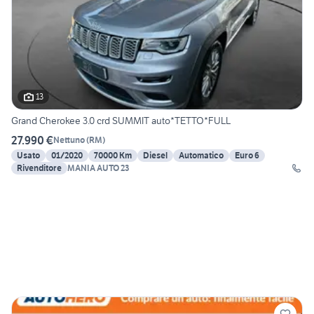
13
Grand Cherokee 3.0 crd SUMMIT auto*TETTO*FULL
27.990 €
Nettuno
(
RM
)
Usato
01/2020
70000 Km
Diesel
Automatico
Euro 6
Rivenditore
MANIA AUTO 23