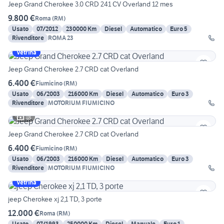
Jeep Grand Cherokee 3.0 CRD 241 CV Overland 12 mes
9.800 €
Roma
(
RM
)
Usato
07/2012
230000 Km
Diesel
Automatico
Euro 5
Rivenditore
ROMA 23
Vetrina
Jeep Grand Cherokee 2.7 CRD cat Overland
6.400 €
Fiumicino
(
RM
)
Usato
06/2003
216000 Km
Diesel
Automatico
Euro 3
Rivenditore
MOTORIUM FIUMICINO
18
Jeep Grand Cherokee 2.7 CRD cat Overland
6.400 €
Fiumicino
(
RM
)
Usato
06/2003
216000 Km
Diesel
Automatico
Euro 3
Rivenditore
MOTORIUM FIUMICINO
Vetrina
jeep Cherokee xj 2,1 TD, 3 porte
12.000 €
Roma
(
RM
)
Usato
07/1993
250000 Km
Diesel
Manuale
Euro 1