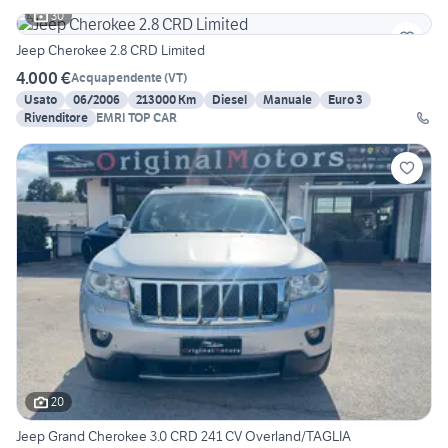
30
Jeep Cherokee 2.8 CRD Limited
4.000 €
Acquapendente
(
VT
)
Usato
06/2006
213000 Km
Diesel
Manuale
Euro 3
Rivenditore
EMRI TOP CAR
20
Jeep Grand Cherokee 3.0 CRD 241 CV Overland/TAGLIA