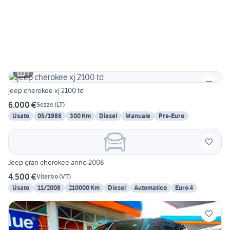
5
jeep cherokee xj 2100 td
6.000 €
Sezze
(
LT
)
Usato
05/1986
300 Km
Diesel
Manuale
Pre-Euro
Jeep gran cherokee anno 2008
4.500 €
Viterbo
(
VT
)
Usato
11/2008
210000 Km
Diesel
Automatico
Euro 4