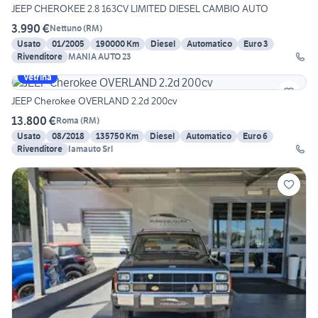
JEEP CHEROKEE 2.8 163CV LIMITED DIESEL CAMBIO AUTO
3.990 €
Nettuno
(
RM
)
Usato
01/2005
190000 Km
Diesel
Automatico
Euro 3
Rivenditore
MANIA AUTO 23
Vetrina
JEEP Cherokee OVERLAND 2.2d 200cv
13.800 €
Roma
(
RM
)
Usato
08/2018
135750 Km
Diesel
Automatico
Euro 6
Rivenditore
Iamauto Srl