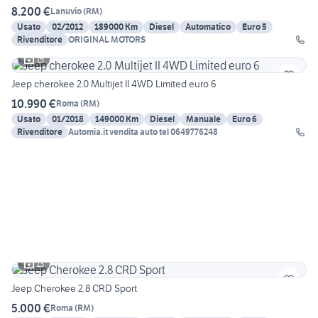
8.200 €
Lanuvio
(
RM
)
Usato
02/2012
189000 Km
Diesel
Automatico
Euro 5
Rivenditore
ORIGINAL MOTORS
15
Jeep cherokee 2.0 Multijet II 4WD Limited euro 6
10.990 €
Roma
(
RM
)
Usato
01/2018
149000 Km
Diesel
Manuale
Euro 6
Rivenditore
Automia.it vendita auto tel 0649776248
13
Jeep Cherokee 2.8 CRD Sport
5.000 €
Roma
(
RM
)