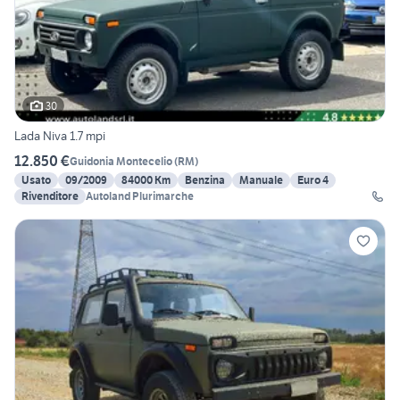
30
Lada Niva 1.7 mpi
12.850 €
Guidonia Montecelio
(
RM
)
Usato
09/2009
84000 Km
Benzina
Manuale
Euro 4
Rivenditore
Autoland Plurimarche