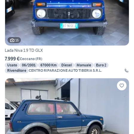
16
Lada Niva 1.9 TD GLX
7.999 €
Ceccano
(
FR
)
Usato
06/2001
67000 Km
Diesel
Manuale
Euro 2
Rivenditore
CENTRO RIPARAZIONE AUTO TIBERIA S.R.L.