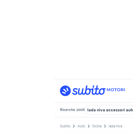
lada niva accessori auto
Ricerche
simili
Subito
Auto
Sicilia
lada niva