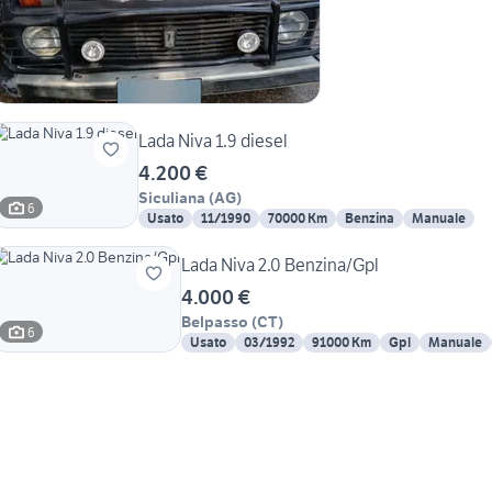
Lada Niva 1.9 diesel
4.200 €
Siculiana
(
AG
)
6
Usato
11/1990
70000 Km
Benzina
Manuale
Lada Niva 2.0 Benzina/Gpl
4.000 €
Belpasso
(
CT
)
6
Usato
03/1992
91000 Km
Gpl
Manuale