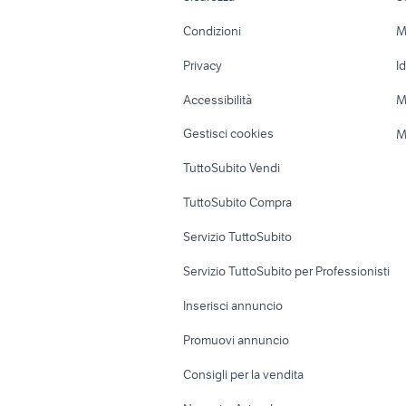
Accessori Moto
Terreni e rustic
Condizioni
M
Nautica
Garage e box
Privacy
I
Caravan e Camper
Loft, mansarde 
Accessibilità
M
Veicoli commerciali
Case vacanza
Gestisci cookies
M
Uffici e Locali
TuttoSubito Vendi
commerciali
TuttoSubito Compra
Servizio TuttoSubito
Servizio TuttoSubito per Professionisti
Inserisci annuncio
Promuovi annuncio
Consigli per la vendita