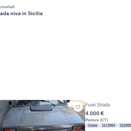
 risultati
ada niva in Sicilia
Fuori Strada
4.000 €
Pedara
(
CT
)
Usato
11/2004
11100