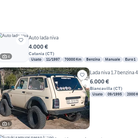
Auto lada niva
4.000 €
Catania
(
CT
)
4
Usato
11/1997
70000 Km
Benzina
Manuale
Euro 1
Lada niva 1.7 benzina 
6.000 €
Biancavilla
(
CT
)
Usato
09/1995
2000 
6