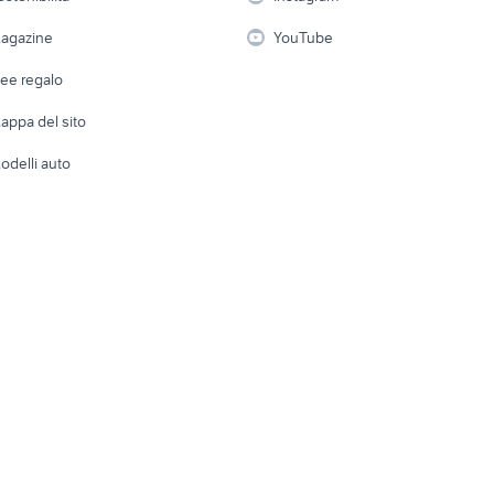
lavoro
i
Fotografia
Giardino 
agazine
YouTube
Attrezzature di lavoro
Telefonia
Abbigli
dee regalo
Accesso
e altro
appa del sito
Tutto per
odelli auto