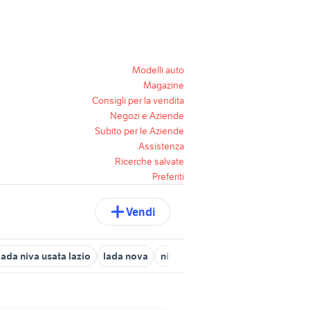
Modelli auto
Magazine
Consigli per la vendita
Negozi e Aziende
Subito per le Aziende
Assistenza
Ricerche salvate
Preferiti
Vendi
lada niva usata lazio
lada nova
niva
lada auto
lada niva au