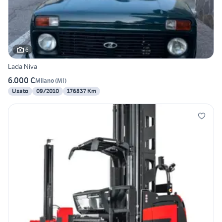
6
Lada Niva
6.000 €
Milano
(
MI
)
Usato
09/2010
176837 Km