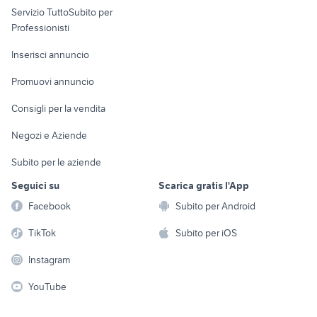
Servizio TuttoSubito per
persona
Informatica
Animali
Professionisti
Arredamento e
Console e
Accessori per
Casalinghi
Inserisci annuncio
Videogiochi
animali
Elettrodomestici
Promuovi annuncio
Audio/Video
Musica e Film
Giardino e Fai da te
Consigli per la vendita
Fotografia
Libri e Riviste
Abbigliamento e
Negozi e Aziende
Telefonia
Strumenti Musicali
Accessori
Subito per le aziende
Sports
Tutto per i bambini
Seguici su
Scarica gratis l'App
Biciclette
Facebook
Subito per Android
Collezionismo
TikTok
Subito per iOS
Instagram
YouTube