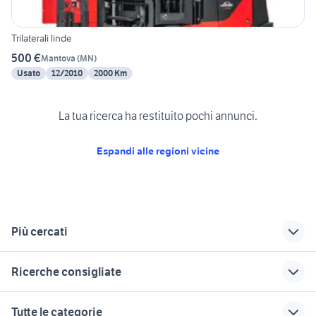
Trilaterali linde
500 €
Mantova
(
MN
)
Usato
12/2010
2000 Km
La tua ricerca ha restituito pochi annunci.
Espandi alle regioni vicine
Più cercati
Correlati
Richerche simili
Suggerimenti
Ricerche consigliate
jeep a sondrio e
auto grandinate
fiat punto gpl
provincia
bobina alta tensione
dalla pieta nautica Veneto
peugeot 205
3008 usata
Tutte le categorie