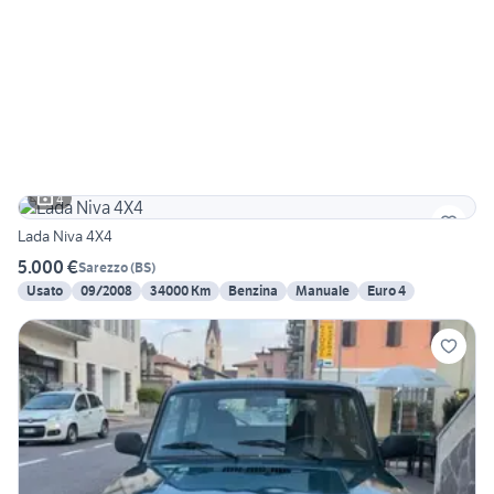
4
Lada Niva 4X4
5.000 €
Sarezzo
(
BS
)
Usato
09/2008
34000 Km
Benzina
Manuale
Euro 4