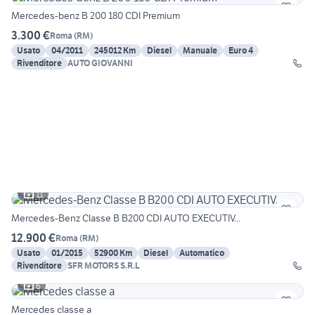
Mercedes-benz B 200 180 CDI Premium
3.300 €
Roma
(
RM
)
Usato
04/2011
245012 Km
Diesel
Manuale
Euro 4
Rivenditore
AUTO GIOVANNI
11
Mercedes-Benz Classe B B200 CDI AUTO EXECUTIV...
12.900 €
Roma
(
RM
)
Usato
01/2015
52900 Km
Diesel
Automatico
Rivenditore
SFR MOTORS S.R.L
6
Mercedes classe a