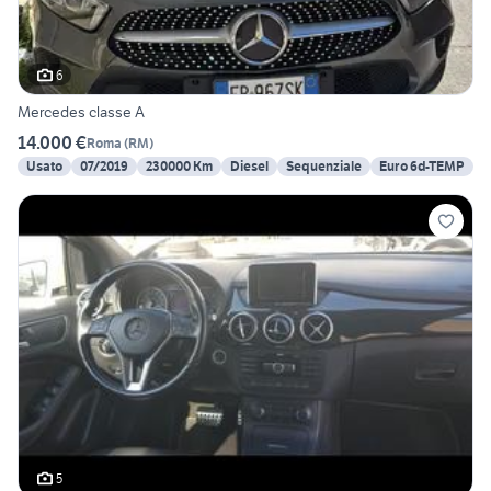
6
Mercedes classe A
14.000 €
Roma
(
RM
)
Usato
07/2019
230000 Km
Diesel
Sequenziale
Euro 6d-TEMP
5