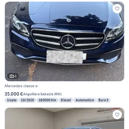
6
Mercedes classe e
35.000 €
Anguillara Sabazia
(
RM
)
Usato
10/2020
180000 Km
Diesel
Automatico
Euro 3