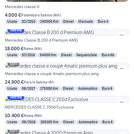
Mercedes classe A
4.000 €
Palombara Sabina
(
RM
)
Usato
02/2010
240000 Km
Diesel
Manuale
Euro 4
Vetrina
Mercedes Classe B 200 d Premium AMG
18.000 €
Roma
(
RM
)
Usato
07/2018
94000 Km
Diesel
Sequenziale
Euro 6b
6
Mercedes classe e coupé 4matic premium plus amg
24.900 €
Fara in Sabina
(
RI
)
Usato
08/2017
175000 Km
Diesel
Automatico
Euro 6
Vetrina
MERCEDES CLASSE C 200d Exclusive
10.400 €
Roma
(
RM
)
Usato
09/2016
269185 Km
Diesel
Automatico
Euro 6
5