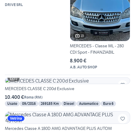
DRIVE SRL
19
MERCEDES - Classe ML - 280
CDI Sport - FINANZIABIL
8.900 €
A.B. AUTO SHOP
6
MERCEDES CLASSE C 200d Exclusive
10.400 €
Roma
(
RM
)
Usato
09/2016
269185 Km
Diesel
Automatico
Euro 6
Vetrina
Mercedes Classe A 180D AMG ADVANTAGE PLUS AUTOM