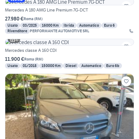
Mercedes A 180 AMG Line Premium 7G-DCT
27.980 €
Roma
(
RM
)
Usato
03/2025
16000 Km
Ibrida
Automatico
Euro 6
Rivenditore
PERFORMANTE AUTOMOTIVE SRL
6
Mercedes classe A 160 CDI
11.900 €
Roma
(
RM
)
Usato
01/2018
150000 Km
Diesel
Automatico
Euro 6b