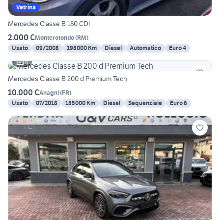
Vetrina
Mercedes Classe B 180 CDI
2.000 €
Monterotondo
(
RM
)
Usato
09/2008
198000 Km
Diesel
Automatico
Euro 4
6
Mercedes Classe B 200 d Premium Tech
10.000 €
Anagni
(
FR
)
Usato
07/2018
185000 Km
Diesel
Sequenziale
Euro 6