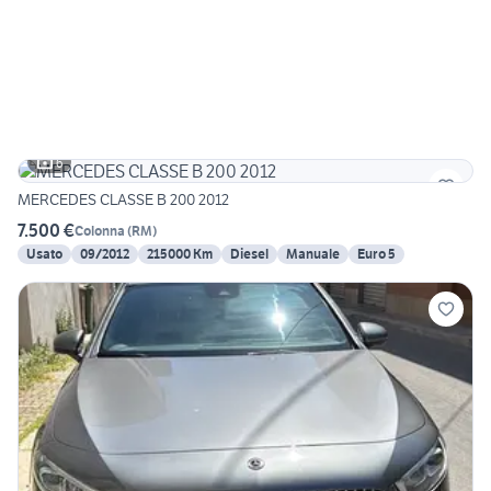
6
MERCEDES CLASSE B 200 2012
7.500 €
Colonna
(
RM
)
Usato
09/2012
215000 Km
Diesel
Manuale
Euro 5