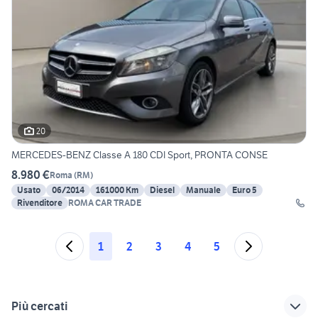
20
MERCEDES-BENZ Classe A 180 CDI Sport, PRONTA CONSE
8.980 €
Roma
(
RM
)
Usato
06/2014
161000 Km
Diesel
Manuale
Euro 5
Rivenditore
ROMA CAR TRADE
1
2
3
4
5
Più cercati