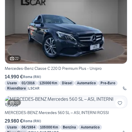
22
Mercedes-Benz Classe C 220 D Premium Plus - Unipro
14.990 €
Roma
(
RM
)
Usato
02/2016
125000 Km
Diesel
Automatico
Pre-Euro
Rivenditore
LSCAR
22
MERCEDES-BENZ Mercedes 560 SL – ASI, INTERNI ROSSI
29.980 €
Roma
(
RM
)
Usato
06/1984
105000 Km
Benzina
Automatico