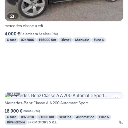
6
mercedes classe a cdi
4.000 €
Palombara Sabina
(
RM
)
Usato
02/2006
156000 Km
Diesel
Manuale
Euro 4
12
Mercedes-Benz Classe A A 200 Automatic Sport ...
18.900 €
Roma
(
RM
)
Usato
09/2018
91000 Km
Benzina
Automatico
Euro 6
Rivenditore
SFR MOTORS S.R.L