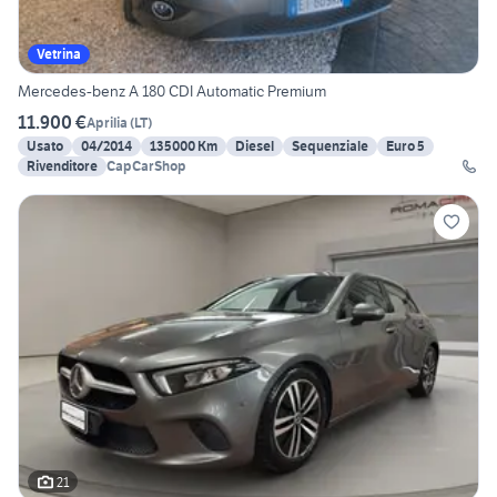
Vetrina
Mercedes-benz A 180 CDI Automatic Premium
11.900 €
Aprilia
(
LT
)
Usato
04/2014
135000 Km
Diesel
Sequenziale
Euro 5
Rivenditore
CapCarShop
21