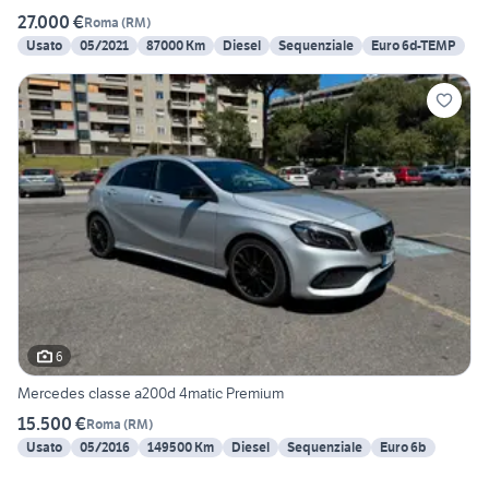
27.000 €
Roma
(
RM
)
Usato
05/2021
87000 Km
Diesel
Sequenziale
Euro 6d-TEMP
6
Mercedes classe a200d 4matic Premium
15.500 €
Roma
(
RM
)
Usato
05/2016
149500 Km
Diesel
Sequenziale
Euro 6b