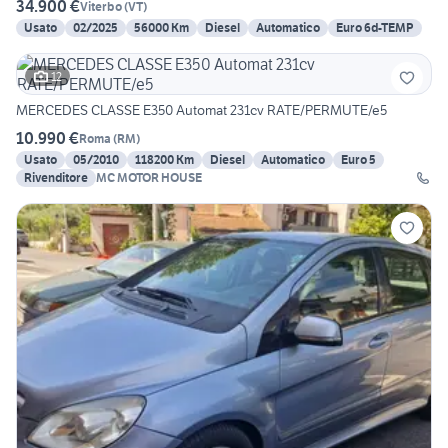
34.900 €
Viterbo
(
VT
)
Usato
02/2025
56000 Km
Diesel
Automatico
Euro 6d-TEMP
12
MERCEDES CLASSE E350 Automat 231cv RATE/PERMUTE/e5
10.990 €
Roma
(
RM
)
Usato
05/2010
118200 Km
Diesel
Automatico
Euro 5
Rivenditore
MC MOTOR HOUSE