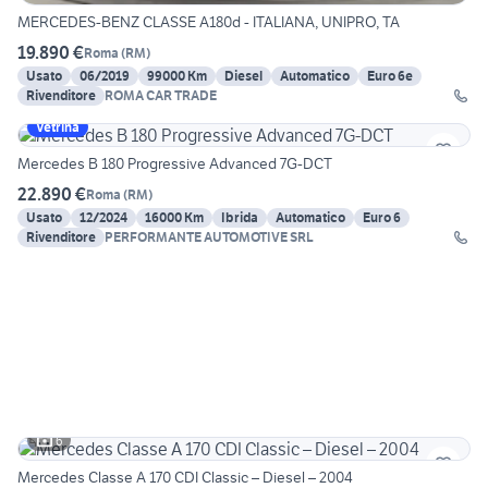
MERCEDES-BENZ CLASSE A180d - ITALIANA, UNIPRO, TA
19.890 €
Roma
(
RM
)
Usato
06/2019
99000 Km
Diesel
Automatico
Euro 6e
Rivenditore
ROMA CAR TRADE
Vetrina
Mercedes B 180 Progressive Advanced 7G-DCT
22.890 €
Roma
(
RM
)
Usato
12/2024
16000 Km
Ibrida
Automatico
Euro 6
Rivenditore
PERFORMANTE AUTOMOTIVE SRL
6
Mercedes Classe A 170 CDI Classic – Diesel – 2004