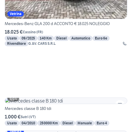
Vetrina
Mercedes-Benz GLA 200 d ACCONTO € 18.025 NOLEGGIO
18.025 €
Cassino
(
FR
)
Usato
09/2025
140 Km
Diesel
Automatico
Euro 6e
Rivenditore
G.&V. CARS S.R.L
6
Mercedes classe B 180 tdi
1.000 €
Sutri
(
VT
)
Usato
04/2010
250000 Km
Diesel
Manuale
Euro 4
Vetrina