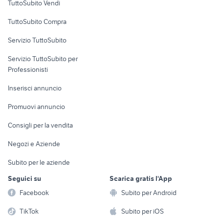
TuttoSubito Vendi
Uffici e Locali
TuttoSubito Compra
commerciali
Servizio TuttoSubito
elettronica
per la casa e la
sports e hobby
Servizio TuttoSubito per
persona
Informatica
Animali
Professionisti
Arredamento e
Console e
Accessori per
Casalinghi
Inserisci annuncio
Videogiochi
animali
Elettrodomestici
Promuovi annuncio
Audio/Video
Musica e Film
Giardino e Fai da te
Consigli per la vendita
Fotografia
Libri e Riviste
Abbigliamento e
Negozi e Aziende
Telefonia
Strumenti Musicali
Accessori
Subito per le aziende
Sports
Tutto per i bambini
Seguici su
Scarica gratis l'App
Biciclette
Facebook
Subito per Android
Collezionismo
TikTok
Subito per iOS