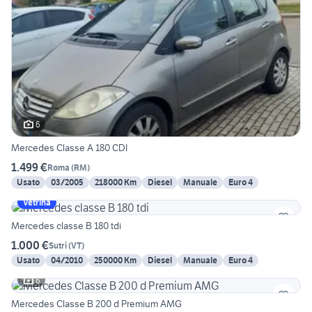
6
Mercedes Classe A 180 CDI
1.499 €
Roma
(
RM
)
Usato
03/2005
218000 Km
Diesel
Manuale
Euro 4
Vetrina
Mercedes classe B 180 tdi
1.000 €
Sutri
(
VT
)
Usato
04/2010
250000 Km
Diesel
Manuale
Euro 4
6
Mercedes Classe B 200 d Premium AMG