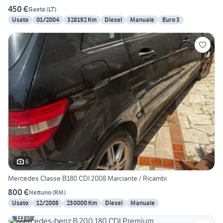
450 €
Gaeta
(
LT
)
Usato
01/2004
328192 Km
Diesel
Manuale
Euro 3
6
Mercedes Classe B180 CDI 2008 Marciante / Ricambi
800 €
Nettuno
(
RM
)
Usato
12/2008
230000 Km
Diesel
Manuale
17