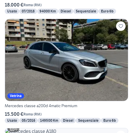
18.000 €
Roma
(
RM
)
Usato
07/2018
94000 Km
Diesel
Sequenziale
Euro 6b
Vetrina
Mercedes classe a200d 4matic Premium
15.500 €
Roma
(
RM
)
Usato
05/2016
149500 Km
Diesel
Sequenziale
Euro 6b
6