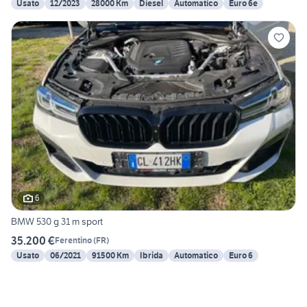
Usato
12/2023
28000 Km
Diesel
Automatico
Euro 6e
6
BMW 530 g 31 m sport
35.200 €
Ferentino
(
FR
)
Usato
06/2021
91500 Km
Ibrida
Automatico
Euro 6