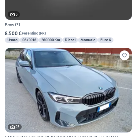
6
Bmw f31
8.500 €
Ferentino
(
FR
)
Usato
06/2016
260000 Km
Diesel
Manuale
Euro 6
25