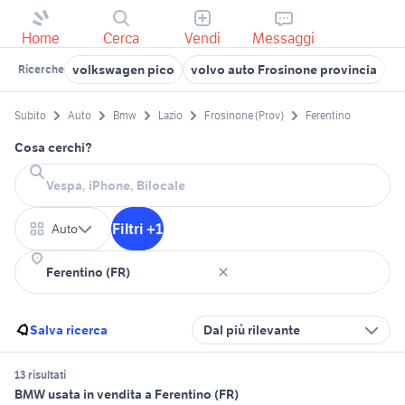
Home
Cerca
Vendi
Messaggi
volkswagen pico
volvo auto Frosinone provincia
s
Ricerche
Subito
Auto
Bmw
Lazio
Frosinone (Prov)
Ferentino
Cosa cerchi?
Filtri +1
Auto
Salva ricerca
Dal più rilevante
13 risultati
BMW usata in vendita a Ferentino (FR)