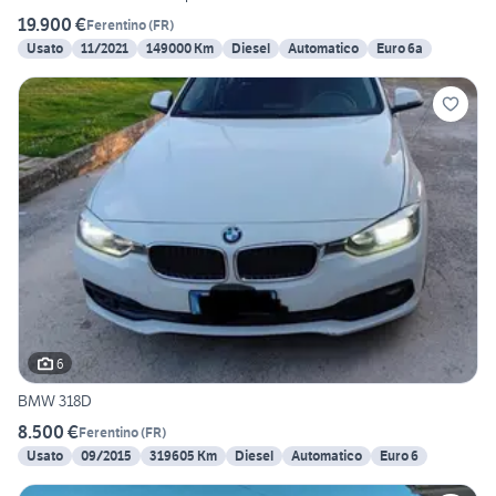
19.900 €
Ferentino
(
FR
)
Usato
11/2021
149000 Km
Diesel
Automatico
Euro 6a
6
BMW 318D
8.500 €
Ferentino
(
FR
)
Usato
09/2015
319605 Km
Diesel
Automatico
Euro 6