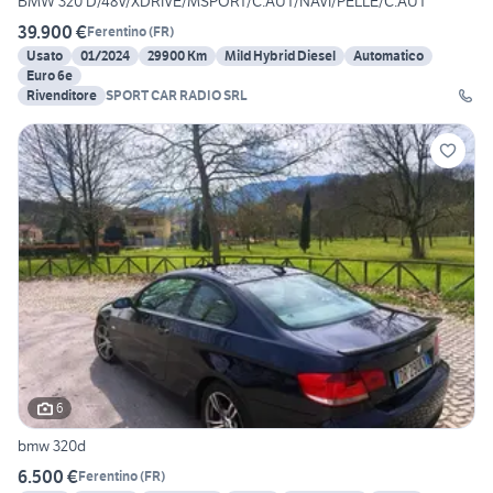
BMW 320 D/48V/XDRIVE/MSPORT/C.AUT/NAVI/PELLE/C.AUT
39.900 €
Ferentino
(
FR
)
Usato
01/2024
29900 Km
Mild Hybrid Diesel
Automatico
Euro 6e
Rivenditore
SPORT CAR RADIO SRL
6
bmw 320d
6.500 €
Ferentino
(
FR
)