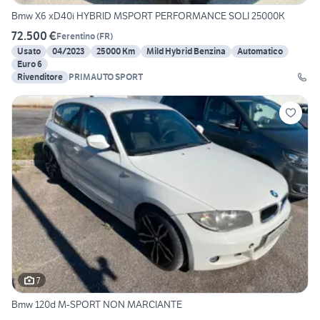
Bmw X6 xD40i HYBRID MSPORT PERFORMANCE SOLI 25000K
72.500 €
Ferentino
(
FR
)
Usato
04/2023
25000 Km
Mild Hybrid Benzina
Automatico
Euro 6
Rivenditore
PRIMAUTO SPORT
7
Bmw 120d M-SPORT NON MARCIANTE