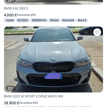
6
BMW E46 150CV
4.000 €
Ferentino
(
FR
)
Usato
02/2022
185000 Km
Diesel
Manuale
Euro 3
6
BMW 320D M SPORT X DRIVE MHEV 48V
38.900 €
Ferentino
(
FR
)