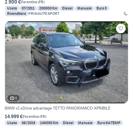
2.900 €
Ferentino
(
FR
)
Usato
07/2011
200000 Km
Diesel
Manuale
Euro 5
Rivenditore
PRIMAUTO SPORT
5
BMW x1 sDrive advantage TETTO PANORAMICO APRIBILE
14.999 €
Ferentino
(
FR
)
Usato
08/2019
146000 Km
Diesel
Manuale
Euro 6d-TEMP