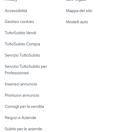
Garage e box
tubi inox misure
sabina
Caravan e Camper
Accessibilità
Mappa del sito
Loft, mansarde e
Veicoli commerciali
altro
Gestisci cookies
Modelli auto
Case vacanza
TuttoSubito Vendi
Uffici e Locali
TuttoSubito Compra
commerciali
Servizio TuttoSubito
elettronica
per la casa e la
sports e hobby
Servizio TuttoSubito per
persona
Informatica
Animali
Professionisti
Arredamento e
Console e
Accessori per
Casalinghi
Inserisci annuncio
Videogiochi
animali
Elettrodomestici
Promuovi annuncio
Audio/Video
Musica e Film
Giardino e Fai da te
Consigli per la vendita
Fotografia
Libri e Riviste
Abbigliamento e
Negozi e Aziende
Telefonia
Strumenti Musicali
Accessori
Subito per le aziende
Sports