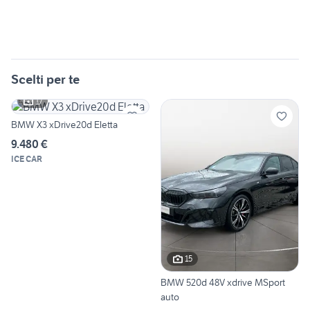
Scelti per te
17
BMW X3 xDrive20d Eletta
9.480 €
ICE CAR
15
BMW 520d 48V xdrive MSport
auto