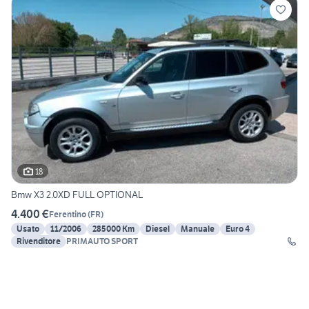
18
Bmw X3 2.0XD FULL OPTIONAL
4.400 €
Ferentino
(
FR
)
Usato
11/2006
285000 Km
Diesel
Manuale
Euro 4
Rivenditore
PRIMAUTO SPORT