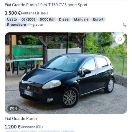
Fiat Grande Punto 1.9 MJT 130 CV 3 porte Sport
3.500 €
Fontana Liri
(
FR
)
Usato
05/2006
5000 Km
Diesel
Manuale
Euro 4
Rivenditore
fmg auto
4
Fiat Grande Punto
1.200 €
Ceccano
(
FR
)