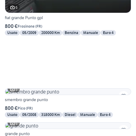
6
fiat grande Punto gpl
800 €
Frosinone
(
FR
)
Usato
05/2009
200000 Km
Benzina
Manuale
Euro 4
5
smembro grande punto
800 €
Pico
(
FR
)
Usato
09/2008
318000 Km
Diesel
Manuale
Euro 4
6
grande punto