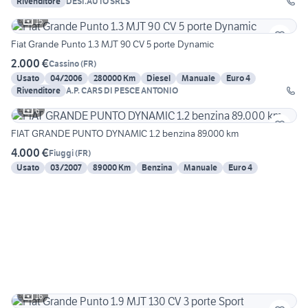
Rivenditore
DESI.AUTO SRLS
15
Fiat Grande Punto 1.3 MJT 90 CV 5 porte Dynamic
2.000 €
Cassino
(
FR
)
Usato
04/2006
280000 Km
Diesel
Manuale
Euro 4
Rivenditore
A.P. CARS DI PESCE ANTONIO
6
FIAT GRANDE PUNTO DYNAMIC 1.2 benzina 89.000 km
4.000 €
Fiuggi
(
FR
)
Usato
03/2007
89000 Km
Benzina
Manuale
Euro 4
16