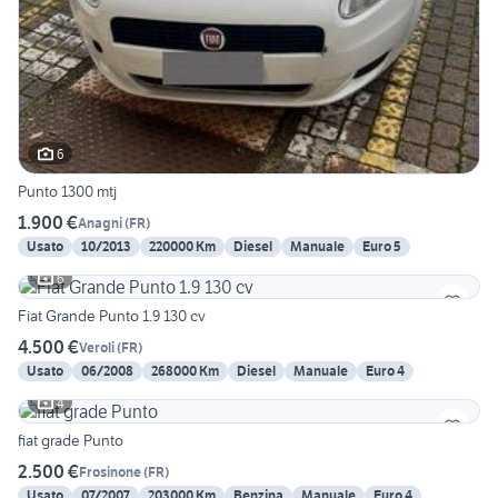
6
Punto 1300 mtj
1.900 €
Anagni
(
FR
)
Usato
10/2013
220000 Km
Diesel
Manuale
Euro 5
6
Fiat Grande Punto 1.9 130 cv
4.500 €
Veroli
(
FR
)
Usato
06/2008
268000 Km
Diesel
Manuale
Euro 4
4
fiat grade Punto
2.500 €
Frosinone
(
FR
)
Usato
07/2007
203000 Km
Benzina
Manuale
Euro 4