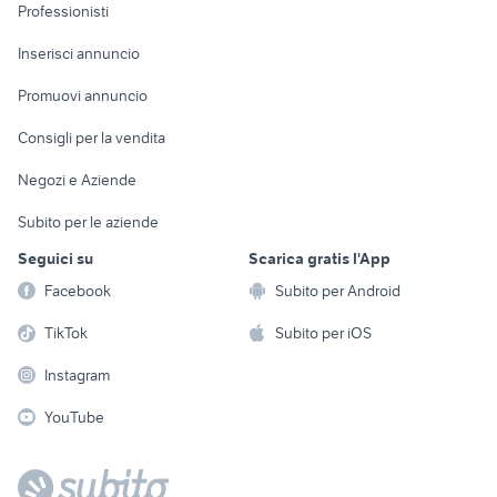
Informatica
Animali
Professionisti
Arredamento e
Console e
Accessori per
Casalinghi
Inserisci annuncio
Videogiochi
animali
Elettrodomestici
Promuovi annuncio
Audio/Video
Musica e Film
Giardino e Fai da te
Consigli per la vendita
Fotografia
Libri e Riviste
Abbigliamento e
Negozi e Aziende
Telefonia
Strumenti Musicali
Accessori
Subito per le aziende
Sports
Tutto per i bambini
Seguici su
Scarica gratis l'App
Biciclette
Facebook
Subito per Android
Collezionismo
TikTok
Subito per iOS
Instagram
YouTube