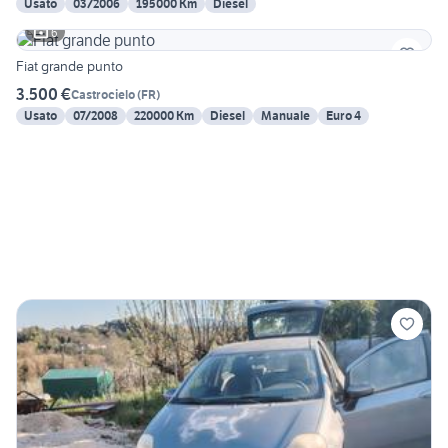
Usato
03/2006
195000 Km
Diesel
6
Fiat grande punto
3.500 €
Castrocielo
(
FR
)
Usato
07/2008
220000 Km
Diesel
Manuale
Euro 4