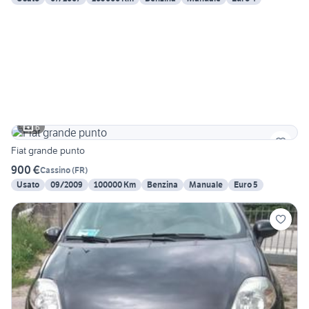
6
Fiat grande punto
900 €
Cassino
(
FR
)
Usato
09/2009
100000 Km
Benzina
Manuale
Euro 5