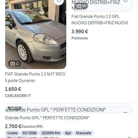
18
Fiat Grande Punto 1.2 GPL
NUOVO DISTRIB+FRIZ NUOVI
3.990 €
Palmauto
11
FIAT Grande Punto 1.3 MJT 90CV
5 porte Dynamic
1.650 €
CARLEADER.IT
21
Grande Punto GPL " PERFETTE CONDIZIONI"
2.700 €
Cassino
(
FR
)
Usato
02/2008
202000 Km
Gpl
Manuale