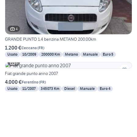
4
GRANDE PUNTO 1.4 benzina METANO 200.00km
1.200 €
Ceccano
(
FR
)
Usato
10/2009
200000 Km
Metano
Manuale
Euro 5
6
Fiat grande punto anno 2007
4.000 €
Ferentino
(
FR
)
Usato
11/2007
345073 Km
Diesel
Manuale
Euro 4