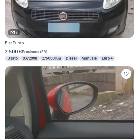
3
Fiat Punto
2.500 €
Frosinone
(
FR
)
Usato
03/2008
275000 Km
Diesel
Manuale
Euro 4