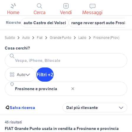
Home
Cerca
Vendi
Messaggi
auto Castro dei Volsci
range rover sport auto Frosino
Ricerche
Subito
Auto
Fiat
Grande Punto
Lazio
Frosinone (Prov)
Cosa cerchi?
Filtri +2
Auto
Salva ricerca
Dal più rilevante
45 risultati
FIAT Grande Punto usata in vendita a Frosinone e provincia