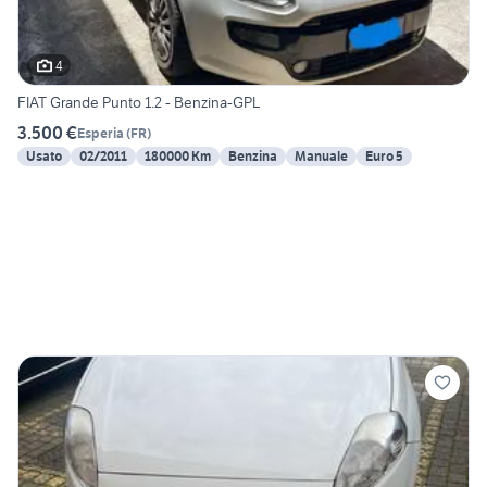
4
FIAT Grande Punto 1.2 - Benzina-GPL
3.500 €
Esperia
(
FR
)
Usato
02/2011
180000 Km
Benzina
Manuale
Euro 5