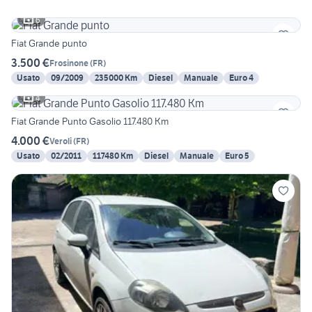
6
Fiat Grande punto
3.500 €
Frosinone
(
FR
)
Usato
09/2009
235000 Km
Diesel
Manuale
Euro 4
4
Fiat Grande Punto Gasolio 117.480 Km
4.000 €
Veroli
(
FR
)
Usato
02/2011
117480 Km
Diesel
Manuale
Euro 5