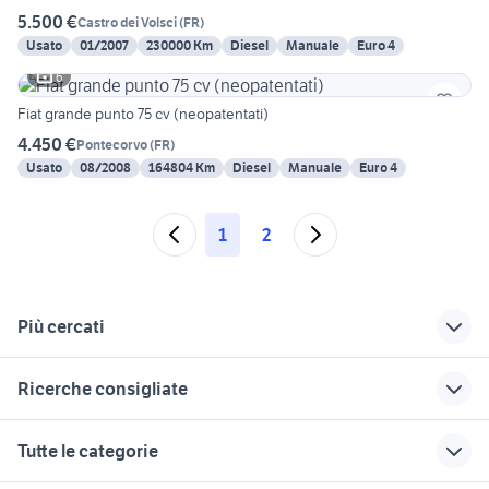
5.500 €
Castro dei Volsci
(
FR
)
Usato
01/2007
230000 Km
Diesel
Manuale
Euro 4
6
Fiat grande punto 75 cv (neopatentati)
4.450 €
Pontecorvo
(
FR
)
Usato
08/2008
164804 Km
Diesel
Manuale
Euro 4
1
2
Più cercati
Correlati
Richerche simili
Suggerimenti
Ricerche consigliate
auto Gallinaro
auto 2000 vetralla
mercedes benz
usato
comand
toyota rav4
hummer h2
ds Frosinone
Tutte le categorie
provincia
auto hyundai suv
paraurti golf 5
alfa 90
nissan evalia
Lazio
accessori auto
fiat doblo Frosinone