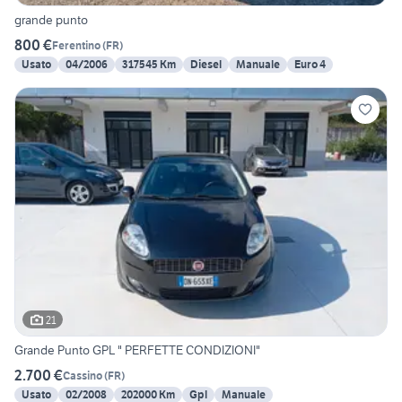
grande punto
800 €
Ferentino
(
FR
)
Usato
04/2006
317545 Km
Diesel
Manuale
Euro 4
21
Grande Punto GPL " PERFETTE CONDIZIONI"
2.700 €
Cassino
(
FR
)
Usato
02/2008
202000 Km
Gpl
Manuale