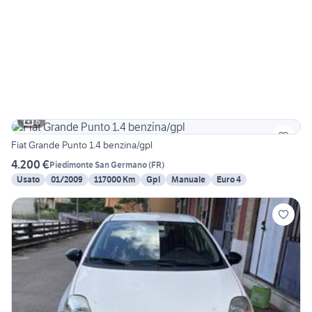
6
Fiat Grande Punto 1.4 benzina/gpl
4.200 €
Piedimonte San Germano
(
FR
)
Usato
01/2009
117000 Km
Gpl
Manuale
Euro 4