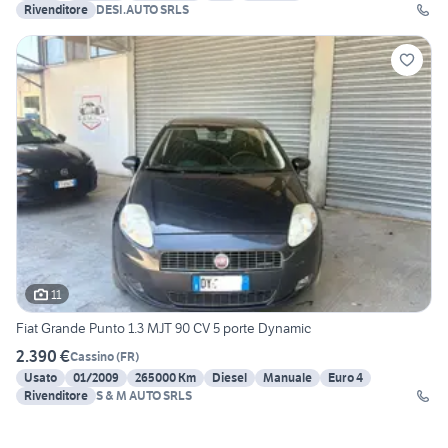
Rivenditore
DESI.AUTO SRLS
11
Fiat Grande Punto 1.3 MJT 90 CV 5 porte Dynamic
2.390 €
Cassino
(
FR
)
Usato
01/2009
265000 Km
Diesel
Manuale
Euro 4
Rivenditore
S & M AUTO SRLS