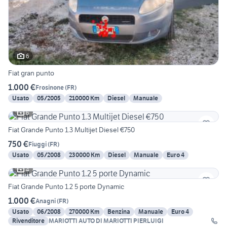
6
Fiat gran punto
1.000 €
Frosinone
(
FR
)
Usato
05/2005
210000 Km
Diesel
Manuale
6
Fiat Grande Punto 1.3 Multijet Diesel €750
750 €
Fiuggi
(
FR
)
Usato
05/2008
230000 Km
Diesel
Manuale
Euro 4
4
Fiat Grande Punto 1.2 5 porte Dynamic
1.000 €
Anagni
(
FR
)
Usato
06/2008
270000 Km
Benzina
Manuale
Euro 4
Rivenditore
MARIOTTI AUTO DI MARIOTTI PIERLUIGI