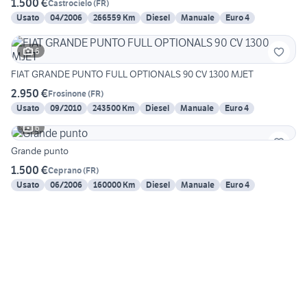
1.500 €
Castrocielo
(
FR
)
Usato
04/2006
266559 Km
Diesel
Manuale
Euro 4
6
FIAT GRANDE PUNTO FULL OPTIONALS 90 CV 1300 MJET
2.950 €
Frosinone
(
FR
)
Usato
09/2010
243500 Km
Diesel
Manuale
Euro 4
6
Grande punto
1.500 €
Ceprano
(
FR
)
Usato
06/2006
160000 Km
Diesel
Manuale
Euro 4