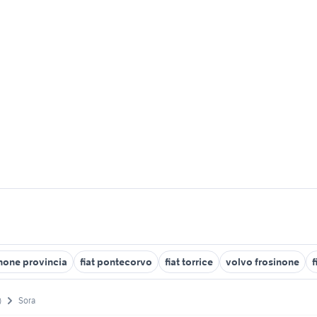
none provincia
fiat pontecorvo
fiat torrice
volvo frosinone
f
)
Sora