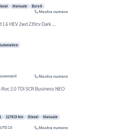
iesel
Manuale
Euro 6
Mostra numero
 1.6 HEV 2wd 239cv Dark ...
Automatico
Mostra numero
Automobili
-Roc 2.0 TDI SCR Business NEO
1
117923 Km
Diesel
Manuale
Mostra numero
AUTO 2.0