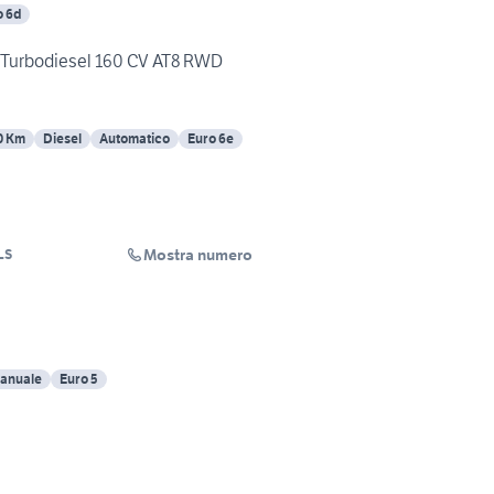
o 6d
2 Turbodiesel 160 CV AT8 RWD
0 Km
Diesel
Automatico
Euro 6e
Mostra numero
LS
anuale
Euro 5