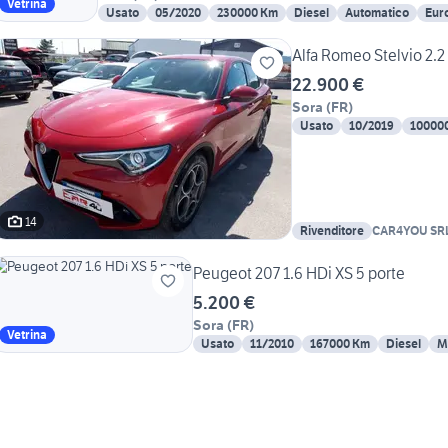
Vetrina
Usato
05/2020
230000 Km
Diesel
Automatico
Eur
Alfa Romeo Stelvio 2.
22.900 €
Sora
(
FR
)
Usato
10/2019
10000
14
Rivenditore
CAR4YOU SR
Peugeot 207 1.6 HDi XS 5 porte
5.200 €
Sora
(
FR
)
Vetrina
Usato
11/2010
167000 Km
Diesel
M