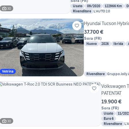
Sora
(
FR
)
Usato
09/2020
122966 Km
D
30
Rivenditore
L'AUTO 2.0
Hyundai Tucson Hybrid
37.700 €
Sora
(
FR
)
Nuovo
2026
Ibrida
Vetrina
Rivenditore
Gruppo Jolly 
Volkswagen T
PATENTAT
19.900 €
Sora
(
FR
)
Usato
11/202
Euro 6
30
Rivenditore
L'