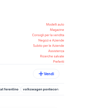
Modelli auto
Magazine
Consigli per la vendita
Negozi e Aziende
Subito per le Aziende
Assistenza
Ricerche salvate
Preferiti
Vendi
iat ferentino
volkswagen pontecorvo
fiat accessori auto Frosin