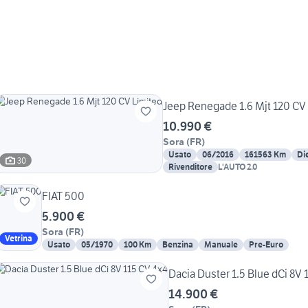
Jeep Renegade 1.6 Mjt 120 CV
10.990 €
Sora
(
FR
)
Usato
06/2016
161563 Km
Di
30
Rivenditore
L'AUTO 2.0
FIAT 500
5.900 €
Sora
(
FR
)
Vetrina
Usato
05/1970
100 Km
Benzina
Manuale
Pre-Euro
Dacia Duster 1.5 Blue dCi 8V 
14.900 €