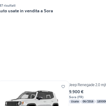
87 risultati
uto usate in vendita a Sora
Jeep Renegade 2.0 mjt
9.900 €
Sora
(
FR
)
Usato
06/2016
18500