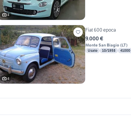
4
Fiat 600 epoca
9.000 €
Monte San Biagio
(
LT
)
Usato
10/1958
41000
4
icherche simili
Suggerimenti
uzuki jimny usato lazio
fiat frosinone