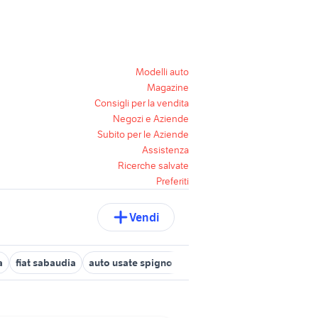
Modelli auto
Magazine
Consigli per la vendita
Negozi e Aziende
Subito per le Aziende
Assistenza
Ricerche salvate
Preferiti
Vendi
a
fiat sabaudia
auto usate spigno saturnia
auto usate fondi