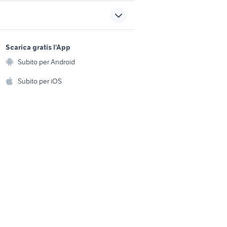
auto Puglia
auto usate niscemi
lancia musa Messina
sports e hobby
gna
provincia
a
Scarica gratis l'App
Animali
auto Mediglia
Subito per Android
ento e
Accessori per animali
hi
Subito per iOS
Musica e Film
omestici
Libri e Riviste
e Fai da te
Strumenti Musicali
amento e
ri
Sports
 i bambini
Biciclette
Collezionismo