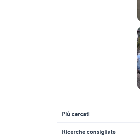
Più cercati
Correlati
R
Ricerche consigliate
bmw 320 a latina e provincia
s