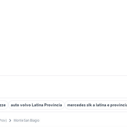
zze
auto volvo Latina Provincia
mercedes slk a latina e provinci
Prov)
Monte San Biagio