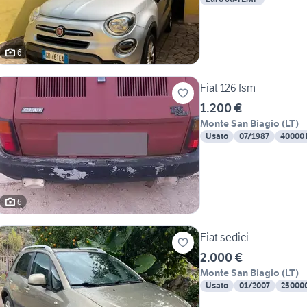
6
Fiat 126 fsm
1.200 €
Monte San Biagio
(
LT
)
Usato
07/1987
40000
6
Fiat sedici
2.000 €
Monte San Biagio
(
LT
)
Usato
01/2007
25000