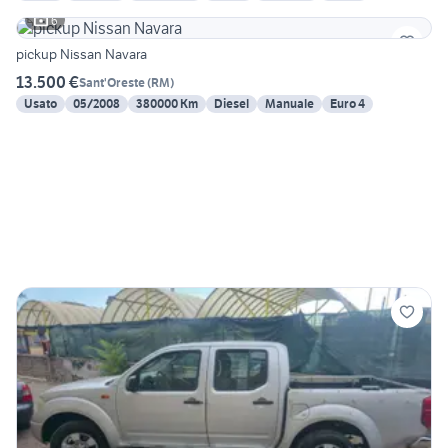
6
pickup Nissan Navara
13.500 €
Sant'Oreste
(
RM
)
Usato
05/2008
380000 Km
Diesel
Manuale
Euro 4