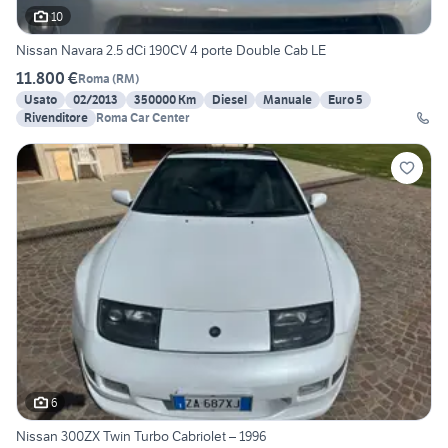
10
Nissan Navara 2.5 dCi 190CV 4 porte Double Cab LE
11.800 €
Roma
(
RM
)
Usato
02/2013
350000 Km
Diesel
Manuale
Euro 5
Rivenditore
Roma Car Center
6
Nissan 300ZX Twin Turbo Cabriolet – 1996