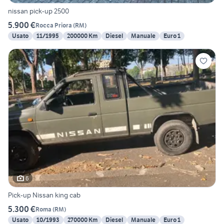
nissan pick-up 2500
5.900 €
Rocca Priora
(
RM
)
Usato
11/1995
200000 Km
Diesel
Manuale
Euro 1
6
Pick-up Nissan king cab
5.300 €
Roma
(
RM
)
Usato
10/1993
270000 Km
Diesel
Manuale
Euro 1