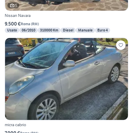
5
Nissan Navara
9.500 €
Roma
(
RM
)
Usato
06/2010
310000 Km
Diesel
Manuale
Euro 4
micra cabrio