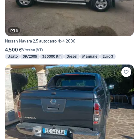
6
Nissan Navara 2.5 autocarro 4x4 2006
4.500 €
Viterbo
(
VT
)
Usato
09/2005
350000 Km
Diesel
Manuale
Euro 3