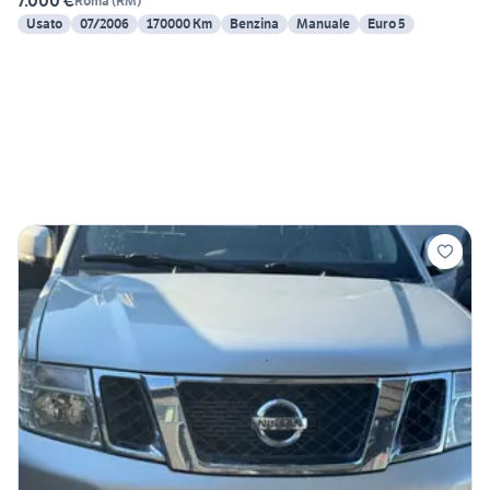
7.000 €
Roma
(
RM
)
Usato
07/2006
170000 Km
Benzina
Manuale
Euro 5