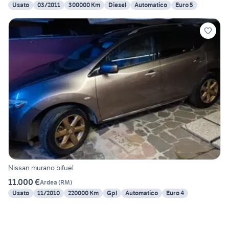
Usato
03/2011
300000 Km
Diesel
Automatico
Euro 5
Nissan murano bifuel
11.000 €
Ardea
(
RM
)
Usato
11/2010
220000 Km
Gpl
Automatico
Euro 4