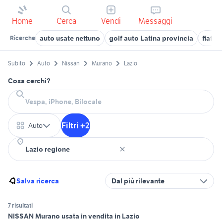
Home
Cerca
Vendi
Messaggi
auto usate nettuno
golf auto Latina provincia
fiat s
Ricerche
Subito
Auto
Nissan
Murano
Lazio
Cosa cerchi?
Filtri +2
Auto
Salva ricerca
Dal più rilevante
7 risultati
NISSAN Murano usata in vendita in Lazio