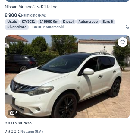
Nissan Murano 2.5 dCi Tekna
9.900 €
Fiumicino
(
RM
)
Usato
07/2011
149900 Km
Diesel
Automatico
Euro 5
Rivenditore
T. GROUP automobili
6
nissan murano
7.300 €
Nettuno
(
RM
)