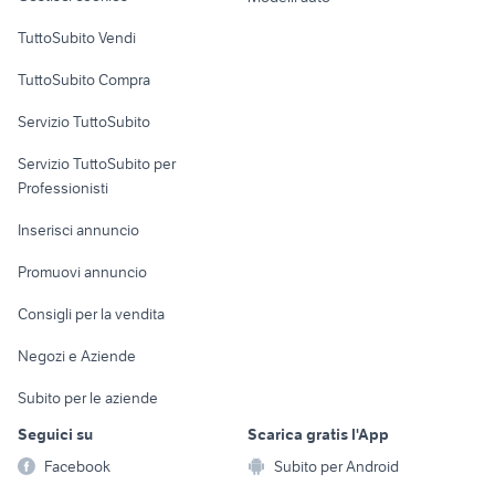
Case vacanza
TuttoSubito Vendi
Uffici e Locali
TuttoSubito Compra
commerciali
Servizio TuttoSubito
elettronica
per la casa e la
sports e hobby
Servizio TuttoSubito per
persona
Informatica
Animali
Professionisti
Arredamento e
Console e
Accessori per
Casalinghi
Inserisci annuncio
Videogiochi
animali
Elettrodomestici
Promuovi annuncio
Audio/Video
Musica e Film
Giardino e Fai da te
Consigli per la vendita
Fotografia
Libri e Riviste
Abbigliamento e
Negozi e Aziende
Telefonia
Strumenti Musicali
Accessori
Subito per le aziende
Sports
Tutto per i bambini
Seguici su
Scarica gratis l'App
Biciclette
Facebook
Subito per Android
Collezionismo