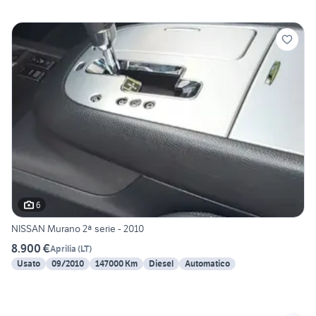
6
NISSAN Murano 2ª serie - 2010
8.900 €
Aprilia
(
LT
)
Usato
09/2010
147000 Km
Diesel
Automatico