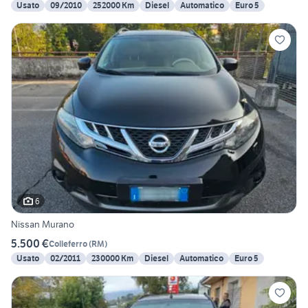
Usato
09/2010
252000 Km
Diesel
Automatico
Euro 5
6
Nissan Murano
5.500 €
Colleferro
(
RM
)
Usato
02/2011
230000 Km
Diesel
Automatico
Euro 5