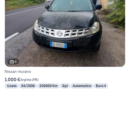
6
Nissan murano
1.000 €
Arpino
(
FR
)
Usato
04/2006
300000 Km
Gpl
Automatico
Euro 4