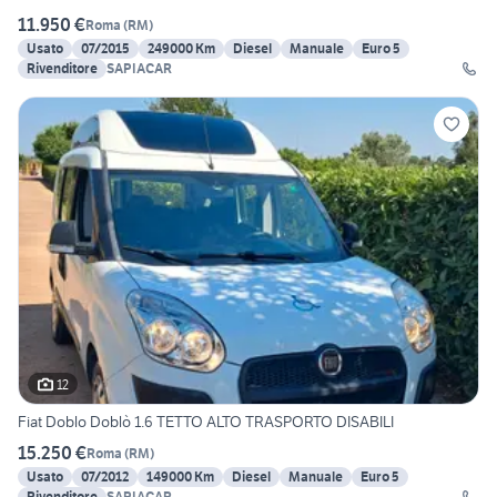
11.950 €
Roma
(
RM
)
Usato
07/2015
249000 Km
Diesel
Manuale
Euro 5
Rivenditore
SAPIACAR
12
Fiat Doblo Doblò 1.6 TETTO ALTO TRASPORTO DISABILI
15.250 €
Roma
(
RM
)
Usato
07/2012
149000 Km
Diesel
Manuale
Euro 5
Rivenditore
SAPIACAR