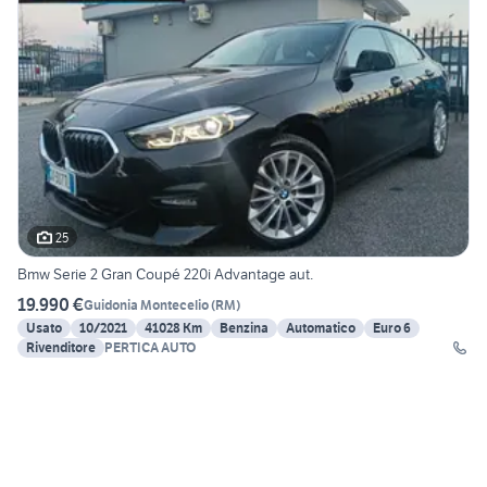
25
Bmw Serie 2 Gran Coupé 220i Advantage aut.
19.990 €
Guidonia Montecelio
(
RM
)
Usato
10/2021
41028 Km
Benzina
Automatico
Euro 6
Rivenditore
PERTICA AUTO