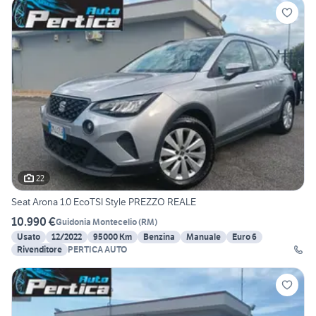
22
Seat Arona 1.0 EcoTSI Style PREZZO REALE
10.990 €
Guidonia Montecelio
(
RM
)
Usato
12/2022
95000 Km
Benzina
Manuale
Euro 6
Rivenditore
PERTICA AUTO