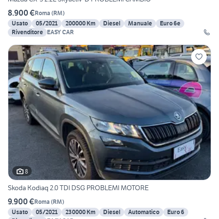
8.900 €
Roma
(
RM
)
Usato
05/2021
200000 Km
Diesel
Manuale
Euro 6e
Rivenditore
EASY CAR
8
Skoda Kodiaq 2.0 TDI DSG PROBLEMI MOTORE
9.900 €
Roma
(
RM
)
Usato
05/2021
230000 Km
Diesel
Automatico
Euro 6