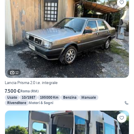
12
Lancia Prisma 2.0 i.e. integrale
7.500 €
Roma
(
RM
)
Usato
10/1987
195000 Km
Benzina
Manuale
Rivenditore
Motori & Sogni