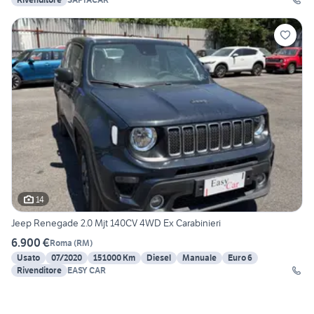
14
Jeep Renegade 2.0 Mjt 140CV 4WD Ex Carabinieri
6.900 €
Roma
(
RM
)
Usato
07/2020
151000 Km
Diesel
Manuale
Euro 6
Rivenditore
EASY CAR