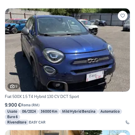
9
Fiat 500X 1.5 T4 Hybrid 130 CV DCT Sport
9.900 €
Roma
(
RM
)
Usato
06/2024
36000 Km
Mild Hybrid Benzina
Automatico
Euro 6
Rivenditore
EASY CAR