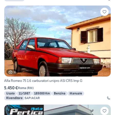
16
Alfa Romeo 75 1.6 carburatori unipro ASI CRS Imp G
5.450 €
Roma
(
RM
)
Usato
11/1987
185000 Km
Benzina
Manuale
Rivenditore
SAPIACAR