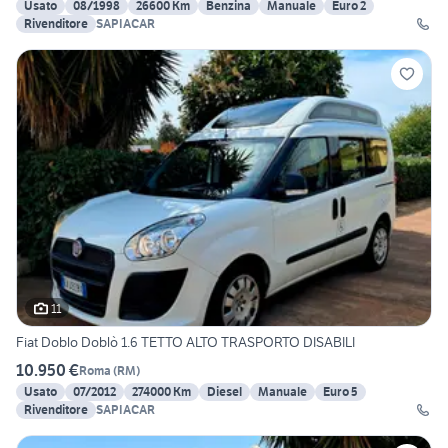
Usato
08/1998
26600 Km
Benzina
Manuale
Euro 2
Rivenditore
SAPIACAR
11
Fiat Doblo Doblò 1.6 TETTO ALTO TRASPORTO DISABILI
10.950 €
Roma
(
RM
)
Usato
07/2012
274000 Km
Diesel
Manuale
Euro 5
Rivenditore
SAPIACAR