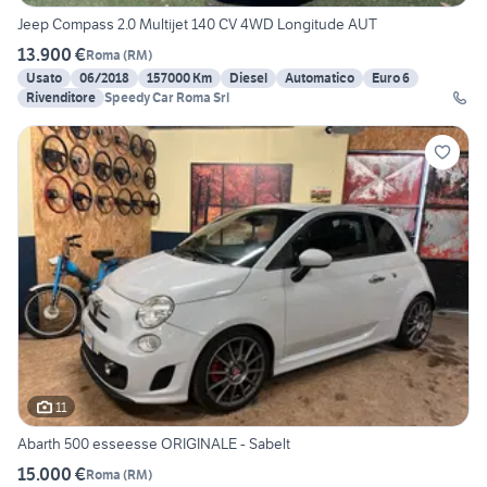
Jeep Compass 2.0 Multijet 140 CV 4WD Longitude AUT
13.900 €
Roma
(
RM
)
Usato
06/2018
157000 Km
Diesel
Automatico
Euro 6
Rivenditore
Speedy Car Roma Srl
11
Abarth 500 esseesse ORIGINALE - Sabelt
15.000 €
Roma
(
RM
)