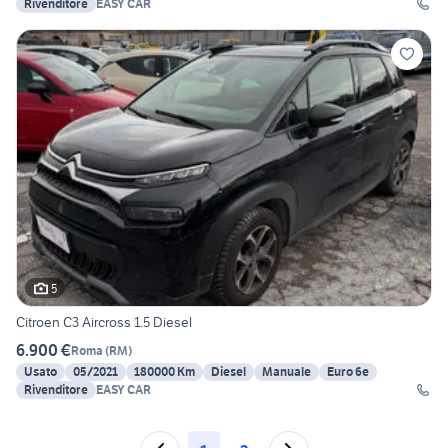
Rivenditore
EASY CAR
5
Citroen C3 Aircross 1.5 Diesel
6.900 €
Roma
(
RM
)
Usato
05/2021
180000 Km
Diesel
Manuale
Euro 6e
Rivenditore
EASY CAR