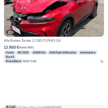
8
Alfa Romeo Tonale 1.3 280 CV PHEV Q4
13.900 €
Roma
(
RM
)
Usato
06/2025
13000 Km
Mild Hybrid Benzina
Automatico
Euro 6
Rivenditore
EASY CAR
8