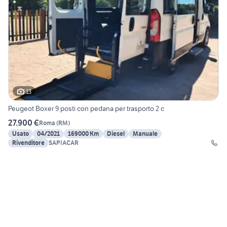
13
Peugeot Boxer 9 posti con pedana per trasporto 2 c
27.900 €
Roma
(
RM
)
Usato
04/2021
169000 Km
Diesel
Manuale
Rivenditore
SAPIACAR