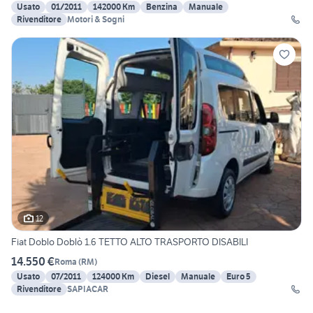
Usato
01/2011
142000 Km
Benzina
Manuale
Rivenditore
Motori & Sogni
12
Fiat Doblo Doblò 1.6 TETTO ALTO TRASPORTO DISABILI
14.550 €
Roma
(
RM
)
Usato
07/2011
124000 Km
Diesel
Manuale
Euro 5
Rivenditore
SAPIACAR