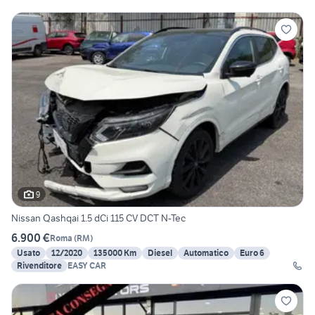
9
Nissan Qashqai 1.5 dCi 115 CV DCT N-Tec
6.900 €
Roma
(
RM
)
Usato
12/2020
135000 Km
Diesel
Automatico
Euro 6
Rivenditore
EASY CAR