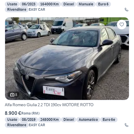
Usato
06/2023
164000 Km
Diesel
Manuale
Euro 6
Rivenditore
EASY CAR
8
Alfa Romeo Giulia 2.2 TDI 190cv MOTORE ROTTO
8.900 €
Roma
(
RM
)
Usato
08/2019
248000 Km
Diesel
Automatico
Euro 6e
Rivenditore
EASY CAR