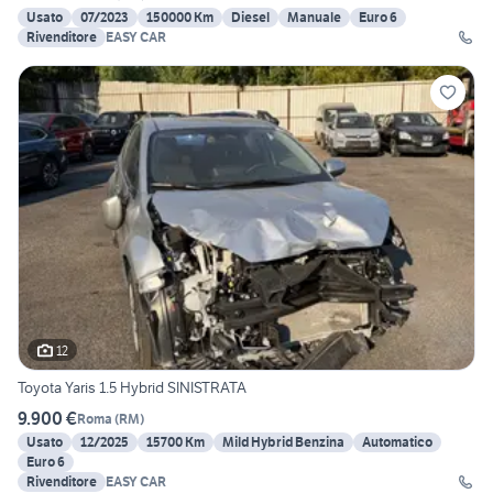
Usato
07/2023
150000 Km
Diesel
Manuale
Euro 6
Rivenditore
EASY CAR
12
Toyota Yaris 1.5 Hybrid SINISTRATA
9.900 €
Roma
(
RM
)
Usato
12/2025
15700 Km
Mild Hybrid Benzina
Automatico
Euro 6
Rivenditore
EASY CAR