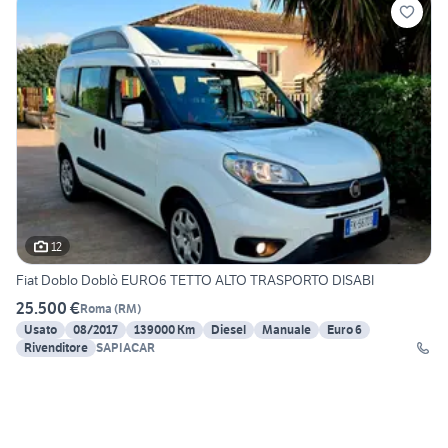
12
Fiat Doblo Doblò EURO6 TETTO ALTO TRASPORTO DISABI
25.500 €
Roma
(
RM
)
Usato
08/2017
139000 Km
Diesel
Manuale
Euro 6
Rivenditore
SAPIACAR