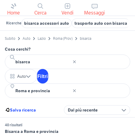
Home
Cerca
Vendi
Messaggi
bisarca accessori auto
trasporto auto con bisarca
b
Ricerche
Subito
Auto
Lazio
Roma (Prov)
bisarca
Cosa cerchi?
Filtri
Auto
Salva ricerca
Dal più recente
40 risultati
Bisarca a Roma e provincia