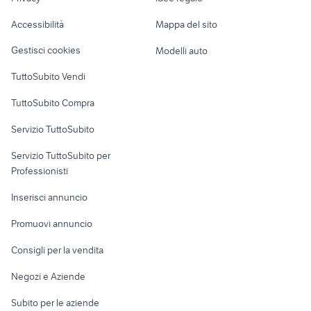
Garage e box
Caravan e Camper
Accessibilità
Mappa del sito
Loft, mansarde e
Veicoli commerciali
altro
Gestisci cookies
Modelli auto
Case vacanza
TuttoSubito Vendi
Uffici e Locali
TuttoSubito Compra
commerciali
Servizio TuttoSubito
elettronica
per la casa e la
sports e hobby
Servizio TuttoSubito per
persona
Informatica
Animali
Professionisti
Arredamento e
Console e
Accessori per
Casalinghi
Inserisci annuncio
Videogiochi
animali
Elettrodomestici
Promuovi annuncio
Audio/Video
Musica e Film
Giardino e Fai da te
Consigli per la vendita
Fotografia
Libri e Riviste
Abbigliamento e
Negozi e Aziende
Telefonia
Strumenti Musicali
Accessori
Subito per le aziende
Sports