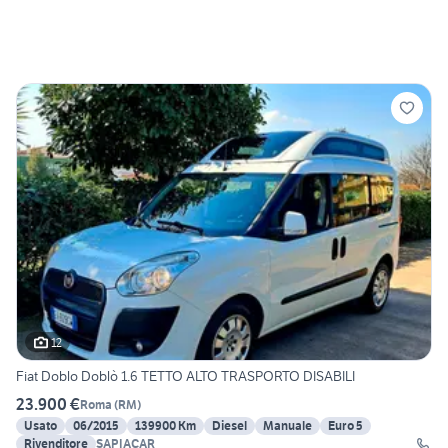
12
Fiat Doblo Doblò 1.6 TETTO ALTO TRASPORTO DISABILI
23.900 €
Roma
(
RM
)
Usato
06/2015
139900 Km
Diesel
Manuale
Euro 5
Rivenditore
SAPIACAR