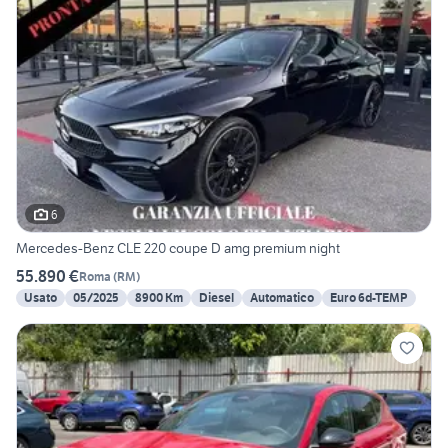
6
Mercedes-Benz CLE 220 coupe D amg premium night
55.890 €
Roma
(
RM
)
Usato
05/2025
8900 Km
Diesel
Automatico
Euro 6d-TEMP