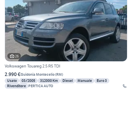
26
Volkswagen Touareg 2.5 R5 TDI
2.990 €
Guidonia Montecelio
(
RM
)
Usato
03/2005
312000 Km
Diesel
Manuale
Euro 3
Rivenditore
PERTICA AUTO