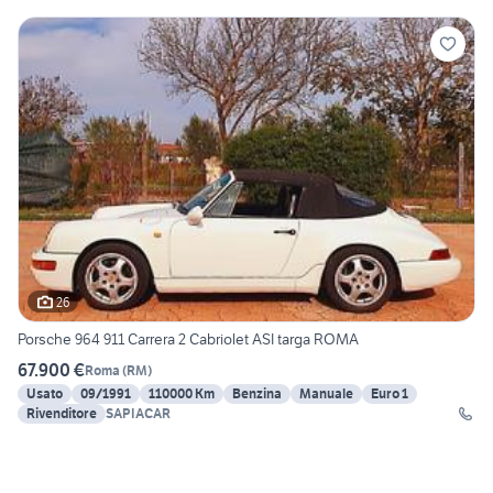
26
Porsche 964 911 Carrera 2 Cabriolet ASI targa ROMA
67.900 €
Roma
(
RM
)
Usato
09/1991
110000 Km
Benzina
Manuale
Euro 1
Rivenditore
SAPIACAR