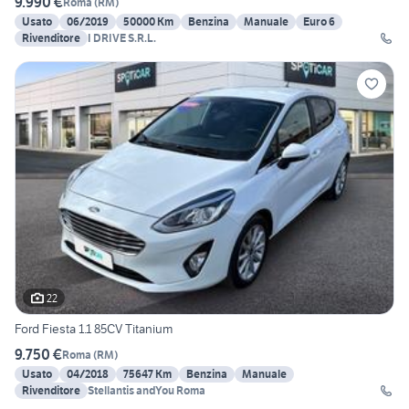
9.990 €
Roma
(
RM
)
Usato
06/2019
50000 Km
Benzina
Manuale
Euro 6
Rivenditore
I DRIVE S.R.L.
22
Ford Fiesta 1.1 85CV Titanium
9.750 €
Roma
(
RM
)
Usato
04/2018
75647 Km
Benzina
Manuale
Rivenditore
Stellantis andYou Roma