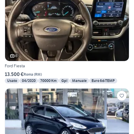
6
Ford Fiesta
13.500 €
Roma
(
RM
)
Usato
04/2020
70000 Km
Gpl
Manuale
Euro 6d-TEMP