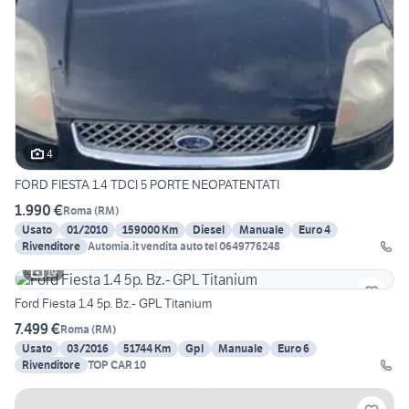
4
FORD FIESTA 1.4 TDCI 5 PORTE NEOPATENTATI
1.990 €
Roma
(
RM
)
Usato
01/2010
159000 Km
Diesel
Manuale
Euro 4
Rivenditore
Automia.it vendita auto tel 0649776248
19
Ford Fiesta 1.4 5p. Bz.- GPL Titanium
7.499 €
Roma
(
RM
)
Usato
03/2016
51744 Km
Gpl
Manuale
Euro 6
Rivenditore
TOP CAR 10