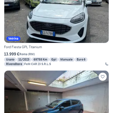
Vetrina
Ford Fiesta GPL Titanium
13.999 €
Roma
(
RM
)
Usato
11/2023
69758 Km
Gpl
Manuale
Euro 6
Rivenditore
FeM CAR 23 S.R.L.S