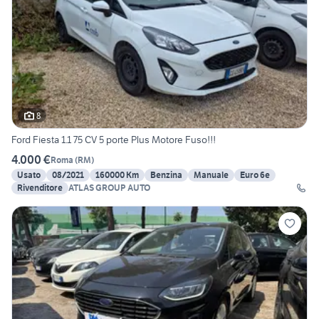
8
Ford Fiesta 1.1 75 CV 5 porte Plus Motore Fuso!!!
4.000 €
Roma
(
RM
)
Usato
08/2021
160000 Km
Benzina
Manuale
Euro 6e
Rivenditore
ATLAS GROUP AUTO