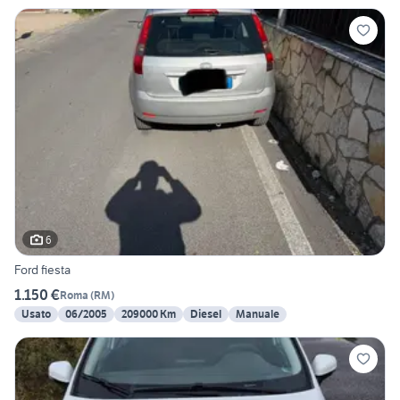
6
Ford fiesta
1.150 €
Roma
(
RM
)
Usato
06/2005
209000 Km
Diesel
Manuale