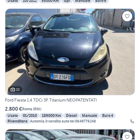
Usato
10/2022
55000 Km
Gpl
Manuale
Euro 6
10
Ford Fiesta 1.4 TDCi 3P. Titanium NEOPATENTATI
2.800 €
Roma
(
RM
)
Usato
01/2010
189000 Km
Diesel
Manuale
Euro 4
Rivenditore
Automia.it vendita auto tel 0649776248