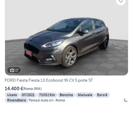
17
FORD Fiesta Fiesta 1.0 Ecoboost 95 CV 5 porte ST
14.400 €
Roma
(
RM
)
Usato
07/2021
73352 Km
Benzina
Manuale
Euro 6
Rivenditore
Tomasi Auto srl - Roma