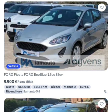
Vetrina
FORD Fiesta FORD EcoBlue 1.5cc 85cv
9.900 €
Roma
(
RM
)
Usato
06/2020
65162 Km
Diesel
Manuale
Euro 6
Rivenditore
Iamauto Srl