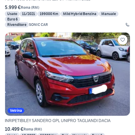
5.999 €
Roma
(
RM
)
Usato
11/2021
199000 Km
Mild Hybrid Benzina
Manuale
Euro 6
Rivenditore
SONIC CAR
Vetrina
INRIPETIBILE!! SANDERO GPL UNIPRO TAGLIANDI DACIA
10.499 €
Roma
(
RM
)