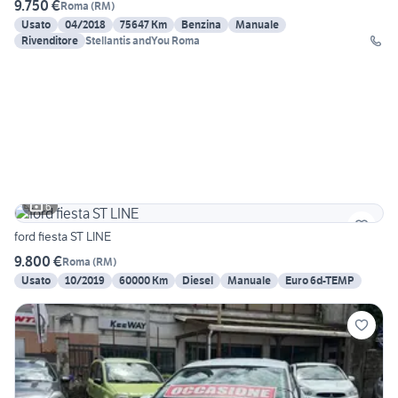
9.750 €
Roma
(
RM
)
Usato
04/2018
75647 Km
Benzina
Manuale
Rivenditore
Stellantis andYou Roma
6
ford fiesta ST LINE
9.800 €
Roma
(
RM
)
Usato
10/2019
60000 Km
Diesel
Manuale
Euro 6d-TEMP