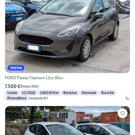
Vetrina
FORD Fiesta Titanium 1.1cc 85cv
7.500 €
Roma
(
RM
)
Usato
12/2018
148340 Km
Benzina
Manuale
Euro 6e
Rivenditore
Iamauto Srl