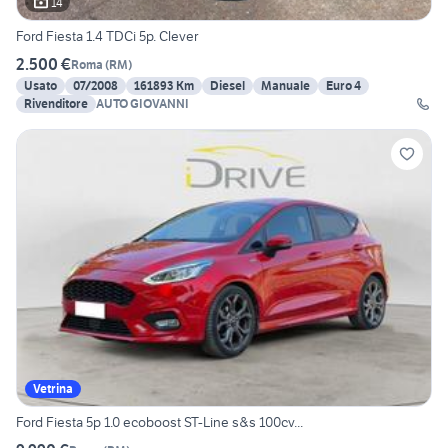
14
Ford Fiesta 1.4 TDCi 5p. Clever
2.500 €
Roma
(
RM
)
Usato
07/2008
161893 Km
Diesel
Manuale
Euro 4
Rivenditore
AUTO GIOVANNI
Vetrina
Ford Fiesta 5p 1.0 ecoboost ST-Line s&s 100cv...