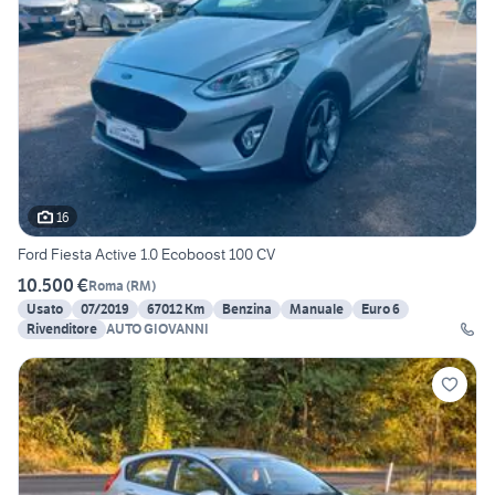
16
Ford Fiesta Active 1.0 Ecoboost 100 CV
10.500 €
Roma
(
RM
)
Usato
07/2019
67012 Km
Benzina
Manuale
Euro 6
Rivenditore
AUTO GIOVANNI