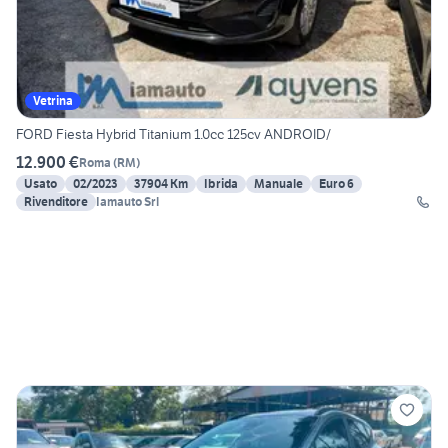
Vetrina
FORD Fiesta Hybrid Titanium 1.0cc 125cv ANDROID/
12.900 €
Roma
(
RM
)
Usato
02/2023
37904 Km
Ibrida
Manuale
Euro 6
Rivenditore
Iamauto Srl