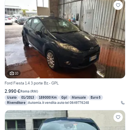
10
Ford Fiesta 1.4 3 porte Bz.- GPL
2.990 €
Roma
(
RM
)
Usato
01/2013
189000 Km
Gpl
Manuale
Euro 5
Rivenditore
Automia.it vendita auto tel 0649776248