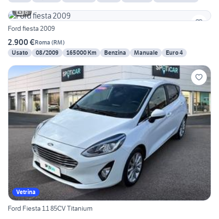
6
Ford fiesta 2009
2.900 €
Roma
(
RM
)
Usato
08/2009
165000 Km
Benzina
Manuale
Euro 4
Vetrina
Ford Fiesta 1.1 85CV Titanium