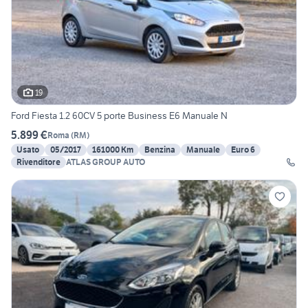
19
Ford Fiesta 1.2 60CV 5 porte Business E6 Manuale N
5.899 €
Roma
(
RM
)
Usato
05/2017
161000 Km
Benzina
Manuale
Euro 6
Rivenditore
ATLAS GROUP AUTO