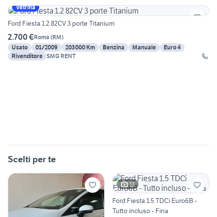
Vetrina
Ford Fiesta 1.2 82CV 3 porte Titanium
2.700 €
Roma
(
RM
)
Usato
01/2009
203000 Km
Benzina
Manuale
Euro 4
Rivenditore
SMG RENT
Scelti per te
13
Ford Fiesta 1.5 TDCi Euro6B -
Tutto incluso - Fina