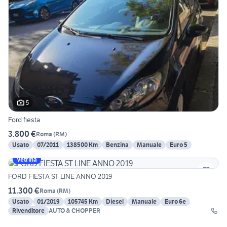
5
Ford fiesta
3.800 €
Roma
(
RM
)
Usato
07/2011
138500 Km
Benzina
Manuale
Euro 5
Vetrina
FORD FIESTA ST LINE ANNO 2019
11.300 €
Roma
(
RM
)
Usato
01/2019
105745 Km
Diesel
Manuale
Euro 6e
Rivenditore
AUTO & CHOPPER