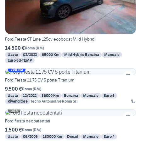
Ford Fiesta ST Line 125cv ecoboost Mild Hybrid
14.500 €
Roma
(
RM
)
Usato
02/2022
65000 Km
Mild Hybrid Benzina
Manuale
Euro 6d-TEMP
Vetrina
Ford Fiesta 1.1 75 CV 5 porte Titanium
9.500 €
Roma
(
RM
)
Usato
12/2022
86000 Km
Benzina
Manuale
Euro 6
Rivenditore
Tecno Automotive Roma Srl
6
Ford fiesta neopatentati
1.500 €
Roma
(
RM
)
Usato
06/2006
183000 Km
Diesel
Manuale
Euro 4