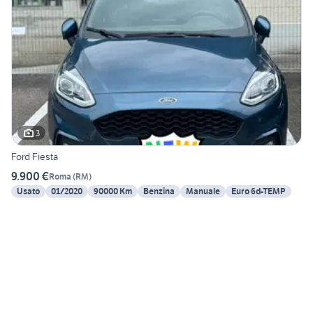
3
Ford Fiesta
9.900 €
Roma
(
RM
)
Usato
01/2020
90000 Km
Benzina
Manuale
Euro 6d-TEMP