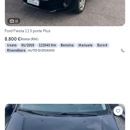
18
Ford Fiesta 1.1 5 porte Plus
8.800 €
Roma
(
RM
)
Usato
01/2019
122043 Km
Benzina
Manuale
Euro 6
Rivenditore
AUTO GIOVANNI