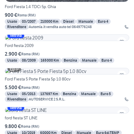
Ford Fiesta 1.4 TDCi 5p. Ghia
900 €
Roma
(
RM
)
Usato
03/2007
210000 Km
Diesel
Manuale
Euro 4
Rivenditore
Automia.it vendita auto tel 0649776248
Vetrina
Ford fiesta 2009
2.900 €
Roma
(
RM
)
Usato
08/2009
165000 Km
Benzina
Manuale
Euro 4
19
Ford Fiesta 5 Porte Fiesta 5p 1.0 80cv
5.500 €
Roma
(
RM
)
Usato
05/2013
137697 Km
Benzina
Manuale
Euro 5
Rivenditore
AUTOSERVICE 2 S.R.L.
Vetrina
ford fiesta ST LINE
9.800 €
Roma
(
RM
)
Usato
10/2019
60000 Km
Diesel
Manuale
Euro 6d-TEMP