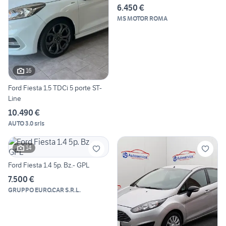
6.450 €
MS MOTOR ROMA
16
Ford Fiesta 1.5 TDCi 5 porte ST-
Line
10.490 €
AUTO 3.0 srls
14
Ford Fiesta 1.4 5p. Bz.- GPL
7.500 €
GRUPPO EURO.CAR S.R.L.