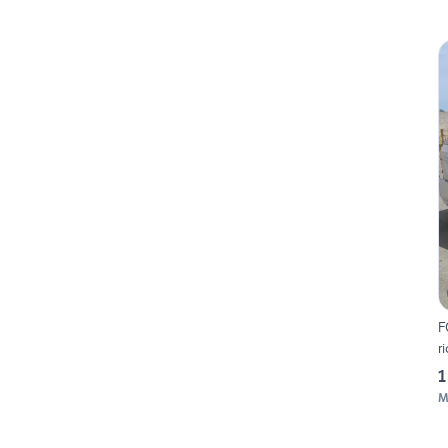
F
r
1
M