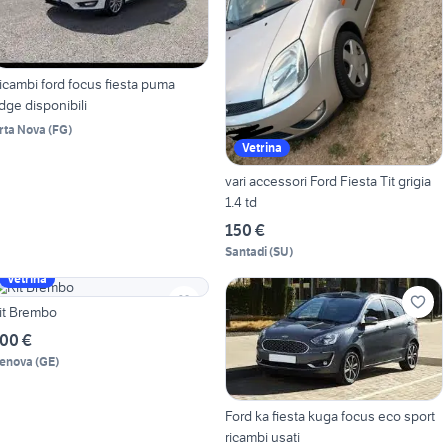
icambi ford focus fiesta puma
dge disponibili
rta Nova
(
FG
)
Vetrina
vari accessori Ford Fiesta Tit grigia
1.4 td
150 €
Santadi
(
SU
)
Vetrina
it Brembo
00 €
enova
(
GE
)
Ford ka fiesta kuga focus eco sport
ricambi usati