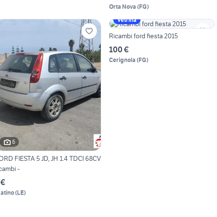
Orta Nova
(
FG
)
Vetrina
Ricambi ford fiesta 2015
100 €
Cerignola
(
FG
)
6
ORD FIESTA 5 JD, JH 1.4 TDCI 68CV
icambi -
 €
atino
(
LE
)