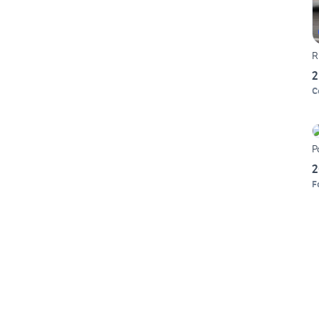
R
2
C
P
2
F