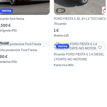
6
Vetrina
icambi ford fiesta
FORD FIESTA 5 JD, JH 1.4 TDCI 68CV
/Ricambi
.500 €
1 €
erignola
(
FG
)
Matino
(
LE
)
2
Vetrina
orta posteriore Ford Fiesta
Ricambi FORD FIESTA 6 1.4 DIESEL
00 €
3 PORTE-NO MOTORE
ontaniva
(
PD
)
Porto Viro
(
RO
)