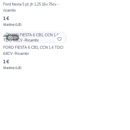
Ford fiesta 5 jd, jh 1.25 16v 75cv -
ricambi
1 €
Matino
(
LE
)
10
FORD FIESTA 6 CB1, CCN 1.4 TDCI
68CV -Ricambi
1 €
Matino
(
LE
)