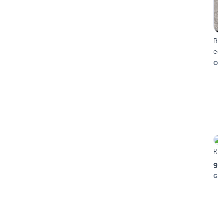
R
e
O
K
9
G