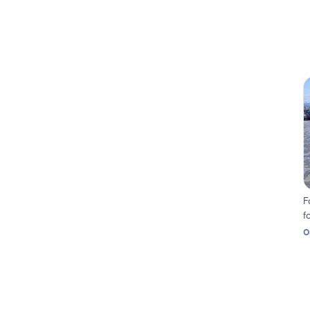
F
f
O