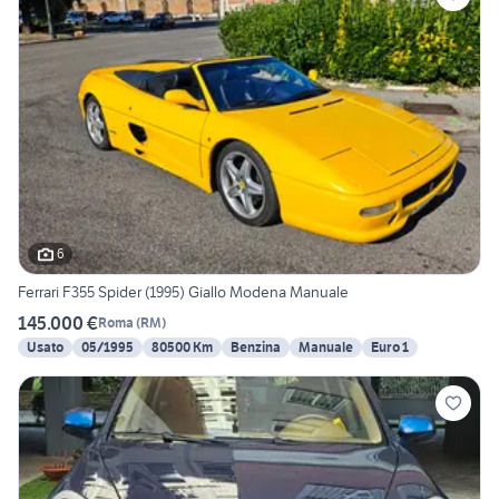
6
Ferrari F355 Spider (1995) Giallo Modena Manuale
145.000 €
Roma
(
RM
)
Usato
05/1995
80500 Km
Benzina
Manuale
Euro 1