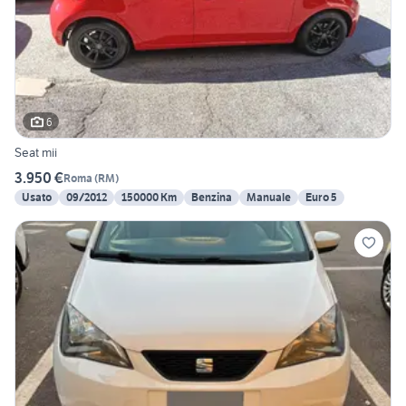
6
Seat mii
3.950 €
Roma
(
RM
)
Usato
09/2012
150000 Km
Benzina
Manuale
Euro 5