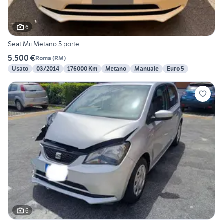
6
Seat Mii Metano 5 porte
5.500 €
Roma
(
RM
)
Usato
03/2014
176000 Km
Metano
Manuale
Euro 5
6