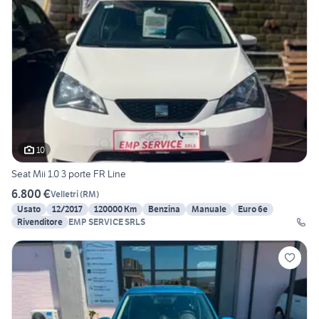
10
Seat Mii 1.0 3 porte FR Line
6.800 €
Velletri
(
RM
)
Usato
12/2017
120000 Km
Benzina
Manuale
Euro 6e
Rivenditore
EMP SERVICE SRLS