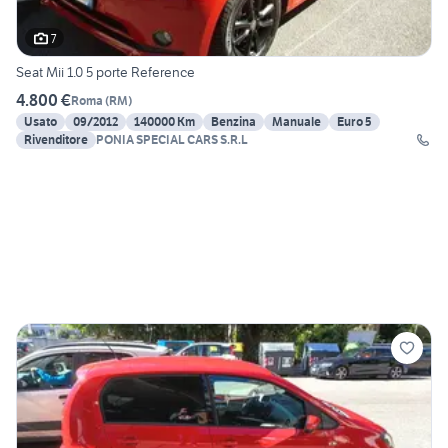
7
Seat Mii 1.0 5 porte Reference
4.800 €
Roma
(
RM
)
Usato
09/2012
140000 Km
Benzina
Manuale
Euro 5
Rivenditore
PONIA SPECIAL CARS S.R.L