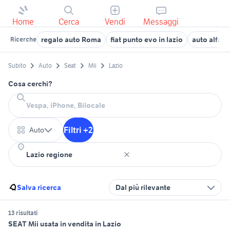
Home
Cerca
Vendi
Messaggi
regalo auto Roma
fiat punto evo in lazio
auto alfa 
Ricerche
Subito
Auto
Seat
Mii
Lazio
Cosa cerchi?
Filtri +2
Auto
Salva ricerca
Dal più rilevante
13 risultati
SEAT Mii usata in vendita in Lazio