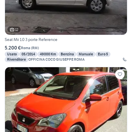
12
Seat Mii 1.0 3 porte Reference
5.200 €
Roma
(
RM
)
Usato
05/2014
49000 Km
Benzina
Manuale
Euro 5
Rivenditore
OFFICINA COCO GIUSEPPE ROMA