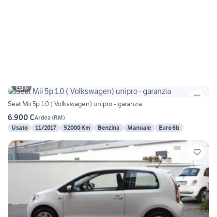
6
Seat Mii 5p 1.0 ( Volkswagen) unipro - garanzia
6.900 €
Ardea
(
RM
)
Usato
11/2017
52000 Km
Benzina
Manuale
Euro 6b