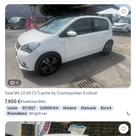
15
Seat Mii 1.0 68 CV 5 porte by Cosmopolitan Ecofuel
7.900 €
Fiumicino
(
RM
)
Usato
07/2017
110000 Km
Metano
Manuale
Euro 6
Rivenditore
Wright car