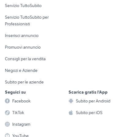
Servizio TuttoSubito
elettronica
per la casa e la
sports e hobby
Servizio TuttoSubito per
persona
Informatica
Animali
Professionisti
Arredamento e
Console e
Accessori per
Casalinghi
Inserisci annuncio
Videogiochi
animali
Elettrodomestici
Promuovi annuncio
Audio/Video
Musica e Film
Giardino e Fai da te
Consigli per la vendita
Fotografia
Libri e Riviste
Abbigliamento e
Negozi e Aziende
Telefonia
Strumenti Musicali
Accessori
Subito per le aziende
Sports
Tutto per i bambini
Seguici su
Scarica gratis l'App
Biciclette
Facebook
Subito per Android
Collezionismo
TikTok
Subito per iOS
Instagram
YouTube