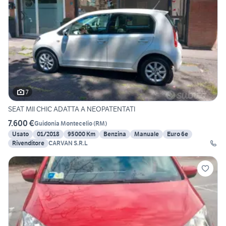
7
SEAT MII CHIC ADATTA A NEOPATENTATI
7.600 €
Guidonia Montecelio
(
RM
)
Usato
01/2018
95000 Km
Benzina
Manuale
Euro 6e
Rivenditore
CARVAN S.R.L