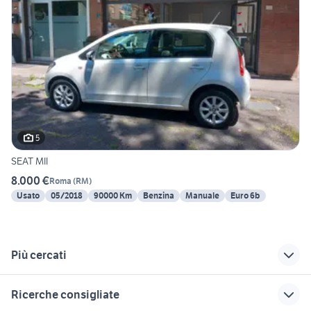
5
SEAT MII
8.000 €
Roma
(
RM
)
Usato
05/2018
90000 Km
Benzina
Manuale
Euro 6b
Più cercati
Correlati
Richerche simili
Suggerimenti
Ricerche consigliate
volkswagen rieti
nissan silvia
panda usata reggio