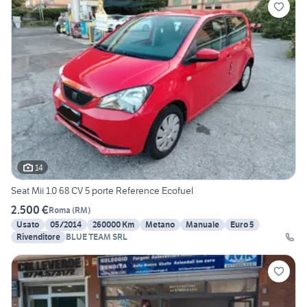
14
Seat Mii 1.0 68 CV 5 porte Reference Ecofuel
2.500 €
Roma
(
RM
)
Usato
05/2014
260000 Km
Metano
Manuale
Euro 5
Rivenditore
BLUE TEAM SRL