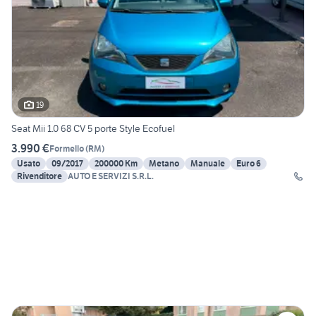
19
Seat Mii 1.0 68 CV 5 porte Style Ecofuel
3.990 €
Formello
(
RM
)
Usato
09/2017
200000 Km
Metano
Manuale
Euro 6
Rivenditore
AUTO E SERVIZI S.R.L.