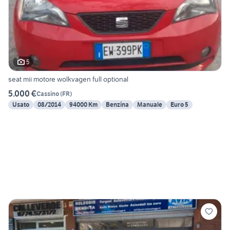
5
seat mii motore wolkvagen full optional
5.000 €
Cassino
(
FR
)
Usato
08/2014
94000 Km
Benzina
Manuale
Euro 5