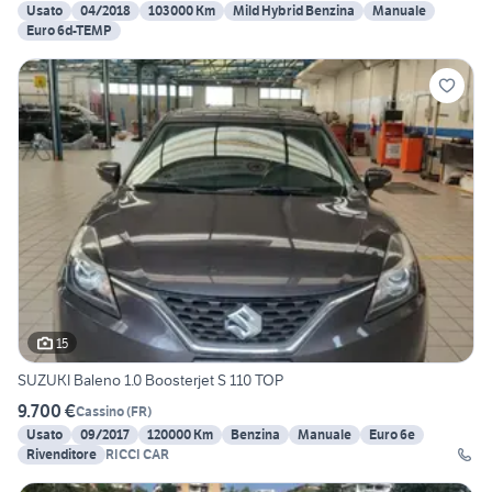
Usato
04/2018
103000 Km
Mild Hybrid Benzina
Manuale
Euro 6d-TEMP
15
SUZUKI Baleno 1.0 Boosterjet S 110 TOP
9.700 €
Cassino
(
FR
)
Usato
09/2017
120000 Km
Benzina
Manuale
Euro 6e
Rivenditore
RICCI CAR