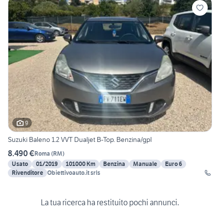
9
Suzuki Baleno 1.2 VVT Dualjet B-Top. Benzina/gpl
8.490 €
Roma
(
RM
)
Usato
01/2019
101000 Km
Benzina
Manuale
Euro 6
Rivenditore
Obiettivoauto.it srls
La tua ricerca ha restituito pochi annunci.