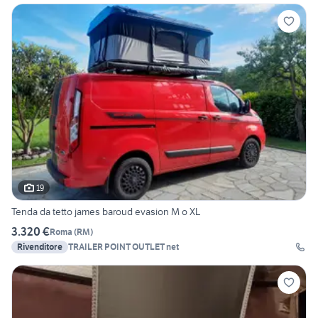
19
Tenda da tetto james baroud evasion M o XL
3.320 €
Roma
(
RM
)
Rivenditore
TRAILER POINT OUTLET net