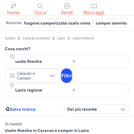
Home
Cerca
Vendi
Messaggi
furgone camperizzato usato roma
camper semintegra
Ricerche
Subito
Caravan e camper
Lazio
usato finestre
Cosa cerchi?
Caravan e
Filtri
Camper
Salva ricerca
Dal più recente
31 risultati
Usato finestre in Caravan e camper in Lazio