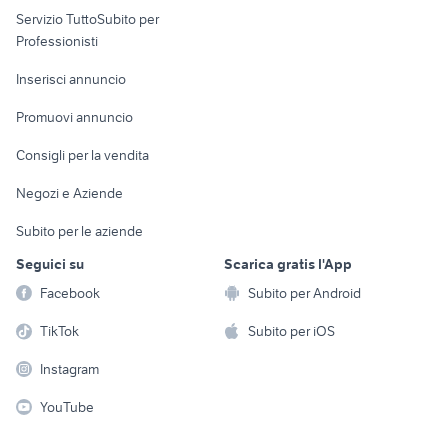
Servizio TuttoSubito per
persona
Informatica
Animali
Professionisti
Arredamento e
Console e
Accessori per
Casalinghi
Inserisci annuncio
Videogiochi
animali
Elettrodomestici
Promuovi annuncio
Audio/Video
Musica e Film
Giardino e Fai da te
Consigli per la vendita
Fotografia
Libri e Riviste
Abbigliamento e
Negozi e Aziende
Telefonia
Strumenti Musicali
Accessori
Subito per le aziende
Sports
Tutto per i bambini
Seguici su
Scarica gratis l'App
Biciclette
Facebook
Subito per Android
Collezionismo
TikTok
Subito per iOS
Instagram
YouTube