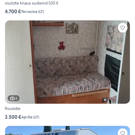
roulotte knaus sudwind 530 tl
4.700 €
Terracina
(
LT
)
6
Roulotte
3.500 €
Aprilia
(
LT
)