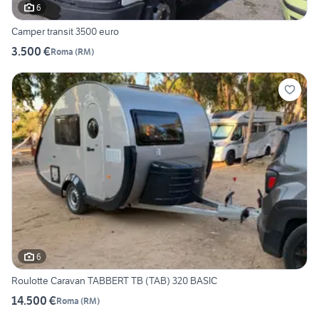
6
Camper transit 3500 euro
3.500 €
Roma
(
RM
)
6
Roulotte Caravan TABBERT TB (TAB) 320 BASIC
14.500 €
Roma
(
RM
)