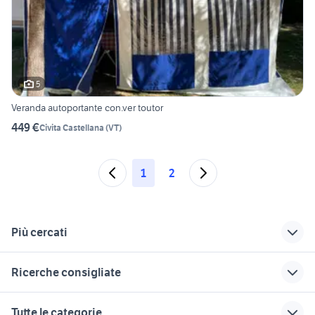
5
Veranda autoportante con.ver toutor
449 €
Civita Castellana
(
VT
)
1
2
Più cercati
Correlati
Richerche simili
Suggerimenti
Ricerche consigliate
finestre camper
camper usato
camper miller
polyplastic usate
Padova provincia
copricerchi fiat grande punto
sardegna camper
malaguti xtm 50
Tutte le categorie
originali