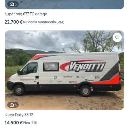
5
super brig 677 TC garage
22.700 €
Guidonia Montecelio
(
RM
)
6
Iveco Daily 35 12
14.500 €
Pico
(
FR
)