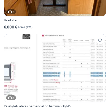
6
Roulotte
6.000 €
Roma
(
RM
)
3
Pareti/teli laterali per tendalino fiamma f80/f45