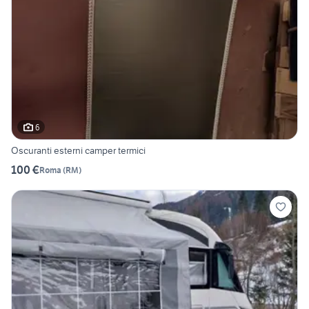
6
Oscuranti esterni camper termici
100 €
Roma
(
RM
)