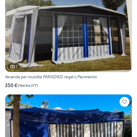
2
Veranda per roulotte PARADISO regal o Pavimento
350 €
Viterbo
(
VT
)