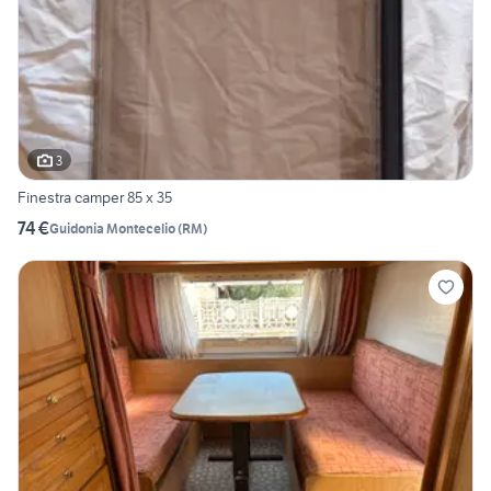
3
Finestra camper 85 x 35
74 €
Guidonia Montecelio
(
RM
)