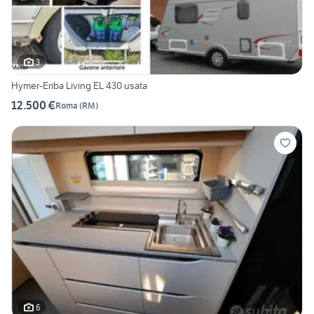
3
Hymer-Eriba Living EL 430 usata
12.500 €
Roma
(
RM
)
6