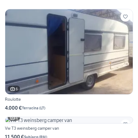
6
Roulotte
4.000 €
Terracina
(
LT
)
6
Vw T3 weinsberg camper van
11.500 €
Subiaco
(
RM
)