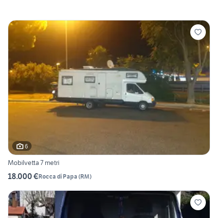
6
Mobilvetta 7 metri
18.000 €
Rocca di Papa
(
RM
)