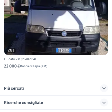
5
Ducato 2.8 jtd elliot 40
22.000 €
Rocca di Papa
(
RM
)
Più cercati
Correlati
Richerche simili
Suggerimenti
Ricerche consigliate
camper usati
tarquinia camper
camper Roccasecca
mentana
Lazio