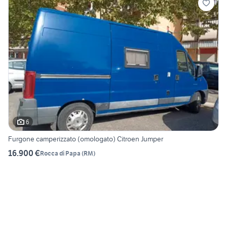
6
Furgone camperizzato (omologato) Citroen Jumper
16.900 €
Rocca di Papa
(
RM
)