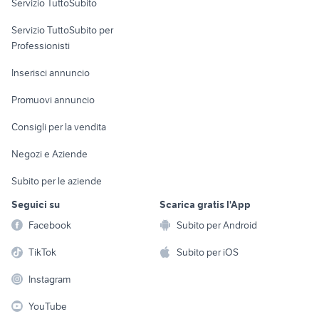
Servizio TuttoSubito
elettronica
per la casa e la
sports e hobby
Servizio TuttoSubito per
persona
Informatica
Animali
Professionisti
Arredamento e
Console e
Accessori per
Casalinghi
Inserisci annuncio
Videogiochi
animali
Elettrodomestici
Promuovi annuncio
Audio/Video
Musica e Film
Giardino e Fai da te
Consigli per la vendita
Fotografia
Libri e Riviste
Abbigliamento e
Negozi e Aziende
Telefonia
Strumenti Musicali
Accessori
Subito per le aziende
Sports
Tutto per i bambini
Seguici su
Scarica gratis l'App
Biciclette
Facebook
Subito per Android
Collezionismo
TikTok
Subito per iOS
Instagram
YouTube