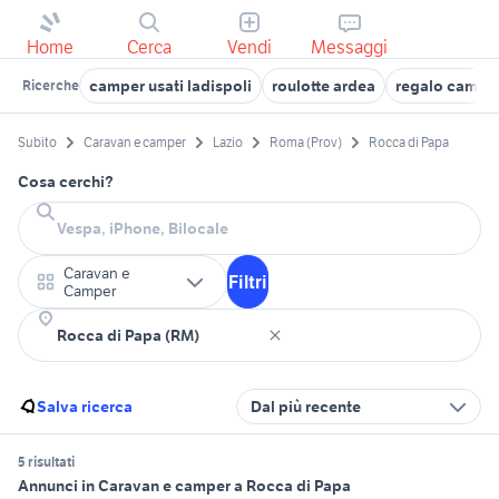
Home
Cerca
Vendi
Messaggi
camper usati ladispoli
roulotte ardea
regalo campe
Ricerche
Subito
Caravan e camper
Lazio
Roma (Prov)
Rocca di Papa
Cosa cerchi?
Caravan e
Filtri
Camper
Salva ricerca
Dal più recente
5 risultati
Annunci in Caravan e camper a Rocca di Papa