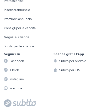
Professionisti
Arredamento e
Console e
Accessori per
Casalinghi
Inserisci annuncio
Videogiochi
animali
Elettrodomestici
Promuovi annuncio
Audio/Video
Musica e Film
Giardino e Fai da te
Consigli per la vendita
Fotografia
Libri e Riviste
Abbigliamento e
Negozi e Aziende
Telefonia
Strumenti Musicali
Accessori
Subito per le aziende
Sports
Tutto per i bambini
Seguici su
Scarica gratis l'App
Biciclette
Facebook
Subito per Android
Collezionismo
TikTok
Subito per iOS
Instagram
YouTube