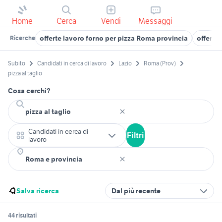
Home
Cerca
Vendi
Messaggi
offerte lavoro forno per pizza Roma provincia
offerte
Ricerche
Subito
Candidati in cerca di lavoro
Lazio
Roma (Prov)
pizza al taglio
Cosa cerchi?
Candidati in cerca di
Filtri
lavoro
Salva ricerca
Dal più recente
44 risultati