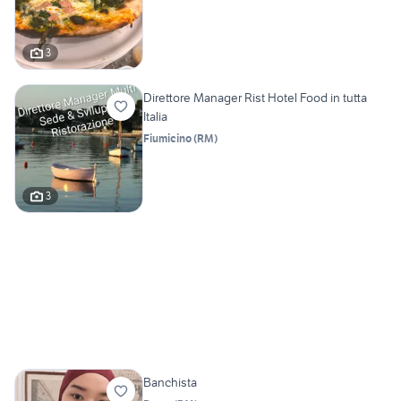
3
Direttore Manager Rist Hotel Food in tutta
Italia
Fiumicino
(
RM
)
3
Banchista