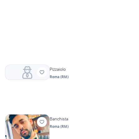
Pizzaiolo
Roma
(
RM
)
Banchista
Roma
(
RM
)