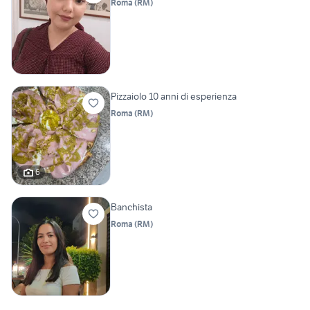
Roma
(
RM
)
Pizzaiolo 10 anni di esperienza
Roma
(
RM
)
6
Banchista
Roma
(
RM
)