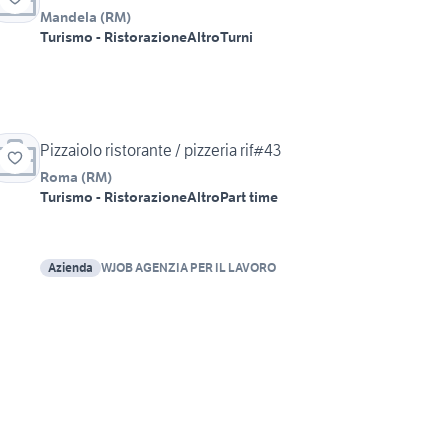
Mandela
(
RM
)
Turismo - Ristorazione
Altro
Turni
Pizzaiolo ristorante / pizzeria rif#43
Roma
(
RM
)
Turismo - Ristorazione
Altro
Part time
Azienda
WJOB AGENZIA PER IL LAVORO