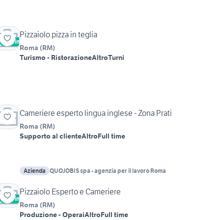
Pizzaiolo pizza in teglia
Vetrina
Roma
(
RM
)
Turismo - Ristorazione
Altro
Turni
Cameriere esperto lingua inglese - Zona Prati
Roma
(
RM
)
Supporto al cliente
Altro
Full time
Azienda
QUOJOBIS spa - agenzia per il lavoro Roma
Pizzaiolo Esperto e Cameriere
Vetrina
Roma
(
RM
)
Produzione - Operai
Altro
Full time