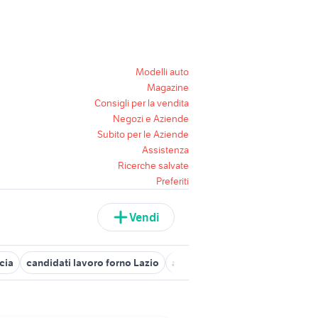
Modelli auto
Magazine
Consigli per la vendita
Negozi e Aziende
Subito per le Aziende
Assistenza
Ricerche salvate
Preferiti
Vendi
cia
candidati lavoro forno Lazio
attrezzature forno Lazio
attr