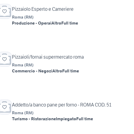
Pizzaiolo Esperto e Cameriere
Roma
(
RM
)
Produzione - Operai
Altro
Full time
Pizzaioli/fornai supermercato roma
Roma
(
RM
)
Commercio - Negozi
Altro
Full time
Addetto/a banco pane per forno - ROMA COD. 51
Roma
(
RM
)
Turismo - Ristorazione
Impiegato
Full time