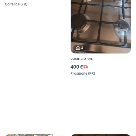
Colfelice
(
FR
)
4
cucina Glem
400 €
Frosinone
(
FR
)