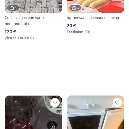
6
6
Cucina a gas con vano
tupperware accessorio cucina
portabombola
20 €
120 €
Frosinone
(
FR
)
Vico nel Lazio
(
FR
)