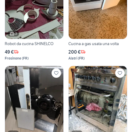
3
Robot da cucina SHINELCO
Cucina a gas usata una volta
49 €
200 €
Frosinone
(
FR
)
Alatri
(
FR
)