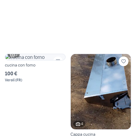
2
cucina con forno
100 €
Veroli
(
FR
)
4
Cappa cucina