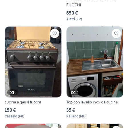
FUOCHI
850 €
Alatri
(
FR
)
6
2
cucina a gas 4 fuochi
Top con lavello inox da cucina
150 €
35 €
Cassino
(
FR
)
Paliano
(
FR
)