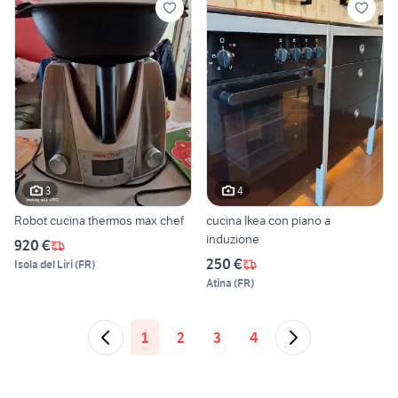
3
4
Robot cucina thermos max chef
cucina Ikea con piano a
induzione
920 €
250 €
Isola del Liri
(
FR
)
Atina
(
FR
)
1
2
3
4