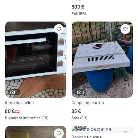
600 €
Pofi
(
FR
)
4
3
forno da cucina
Cappa per cucina
80 €
35 €
Pignataro Interamna
(
FR
)
Sora
(
FR
)
5
Robot da cucina