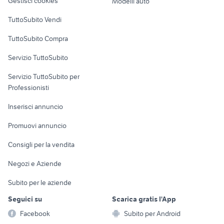
Gestisci cookies
Modelli auto
caffe bialetti capsule
vaporetto pocket
Case vacanza
elettrodomestici
TuttoSubito Vendi
Uffici e Locali
TuttoSubito Compra
commerciali
Servizio TuttoSubito
elettronica
per la casa e la
sports e hobby
Servizio TuttoSubito per
persona
Informatica
Animali
Professionisti
Arredamento e
Console e
Accessori per
Casalinghi
Inserisci annuncio
Videogiochi
animali
Elettrodomestici
Promuovi annuncio
Audio/Video
Musica e Film
Giardino e Fai da te
Consigli per la vendita
Fotografia
Libri e Riviste
Abbigliamento e
Negozi e Aziende
Telefonia
Strumenti Musicali
Accessori
Subito per le aziende
Sports
Tutto per i bambini
Seguici su
Scarica gratis l'App
Biciclette
Facebook
Subito per Android