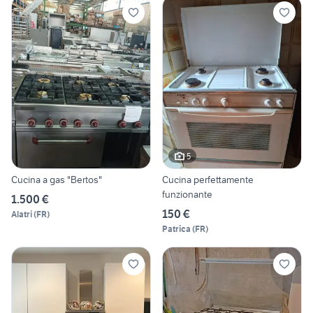
5
Cucina a gas "Bertos"
Cucina perfettamente
funzionante
1.500 €
150 €
Alatri
(
FR
)
Patrica
(
FR
)