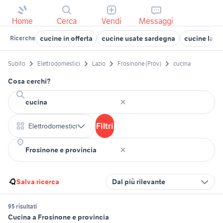
Home
Cerca
Vendi
Messaggi
cucine in offerta
cucine usate sardegna
cucine lame
Ricerche
Subito
Elettrodomestici
Lazio
Frosinone (Prov)
cucina
Cosa cerchi?
Filtri
Elettrodomestici
Salva ricerca
Dal più rilevante
95 risultati
Cucina a Frosinone e provincia