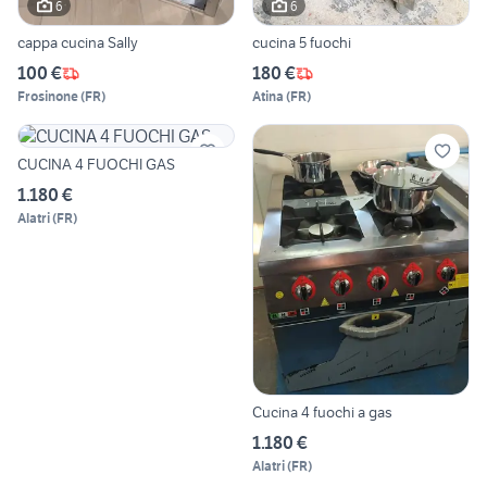
6
6
cappa cucina Sally
cucina 5 fuochi
100 €
180 €
Frosinone
(
FR
)
Atina
(
FR
)
CUCINA 4 FUOCHI GAS
1.180 €
Alatri
(
FR
)
Cucina 4 fuochi a gas
1.180 €
Alatri
(
FR
)