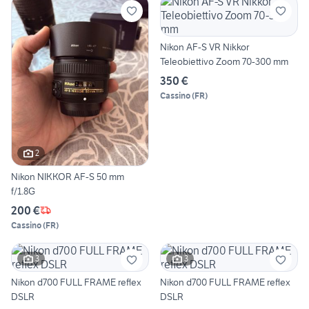
Nikon AF-S VR Nikkor
Teleobiettivo Zoom 70-300 mm
350 €
Cassino
(
FR
)
2
Nikon NIKKOR AF-S 50 mm
f/1.8G
200 €
Cassino
(
FR
)
3
3
Nikon d700 FULL FRAME reflex
Nikon d700 FULL FRAME reflex
DSLR
DSLR