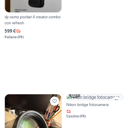
dji osmo pocket 4 creator combo
con refresh
599 €
Paliano
(
FR
)
2
Nikon bridge fotocamera
Cassino
(
FR
)