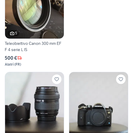
5
Teleobiettivo Canon 300 mm EF
F 4 serie L IS
500 €
Alatri
(
FR
)