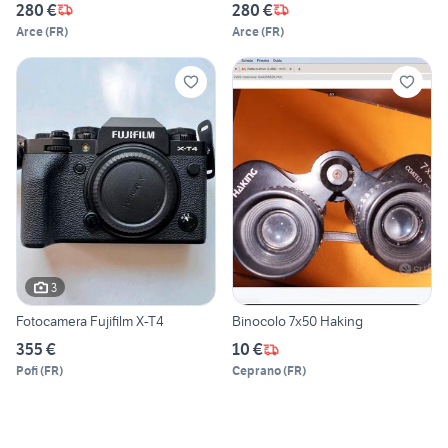
280 €
280 €
Arce
(
FR
)
Arce
(
FR
)
3
Fotocamera Fujifilm X-T4
Binocolo 7x50 Haking
355 €
10 €
Pofi
(
FR
)
Ceprano
(
FR
)