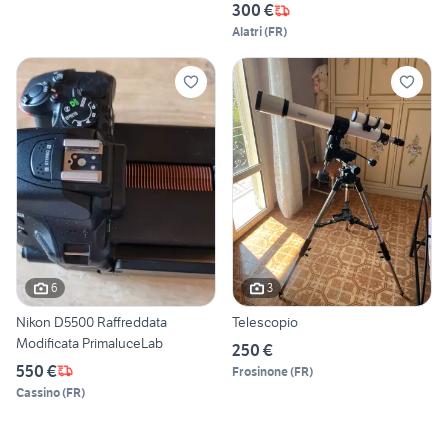
300 €
Alatri
(
FR
)
6
3
Nikon D5500 Raffreddata
Telescopio
Modificata PrimaluceLab
250 €
550 €
Frosinone
(
FR
)
Cassino
(
FR
)