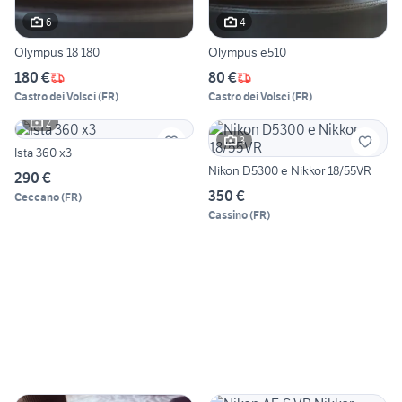
6
4
Olympus 18 180
Olympus e510
180 €
80 €
Castro dei Volsci
(
FR
)
Castro dei Volsci
(
FR
)
2
3
Ista 360 x3
Nikon D5300 e Nikkor 18/55VR
290 €
350 €
Ceccano
(
FR
)
Cassino
(
FR
)