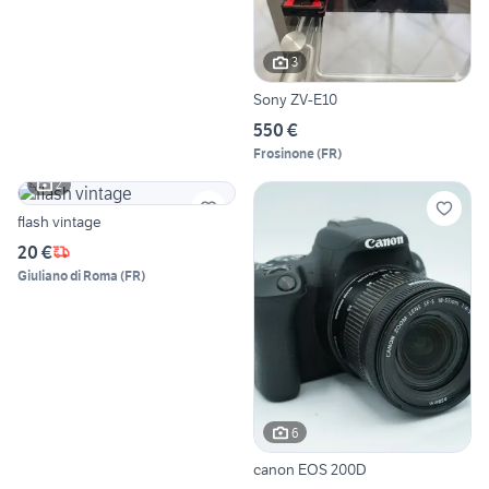
3
Sony ZV-E10
550 €
Frosinone
(
FR
)
2
flash vintage
20 €
Giuliano di Roma
(
FR
)
6
canon EOS 200D