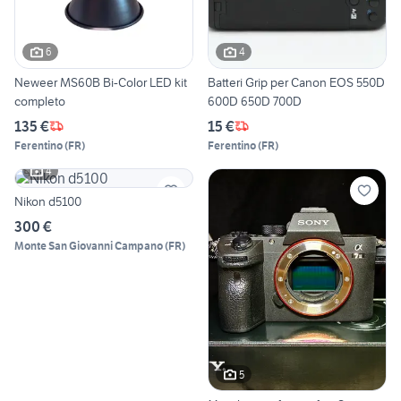
6
4
Neweer MS60B Bi-Color LED kit
Batteri Grip per Canon EOS 550D
completo
600D 650D 700D
135 €
15 €
Ferentino
(
FR
)
Ferentino
(
FR
)
4
Nikon d5100
300 €
Monte San Giovanni Campano
(
FR
)
5