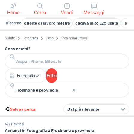
Home
Cerca
Vendi
Messaggi
offerte di lavoro mestre
cagiva mito 125 usata
lavor
Ricerche
Subito
Fotografia
Lazio
Frosinone (Prov)
Cosa cerchi?
Filtri
Fotografia
Salva ricerca
Dal più rilevante
672 risultati
Annunci in Fotografia a Frosinone e provincia