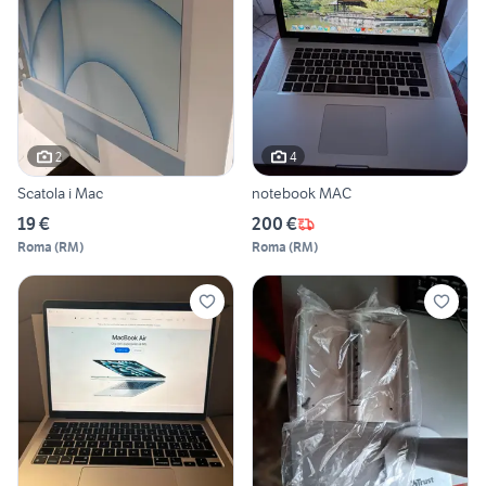
2
4
Scatola i Mac
notebook MAC
19 €
200 €
Roma
(
RM
)
Roma
(
RM
)