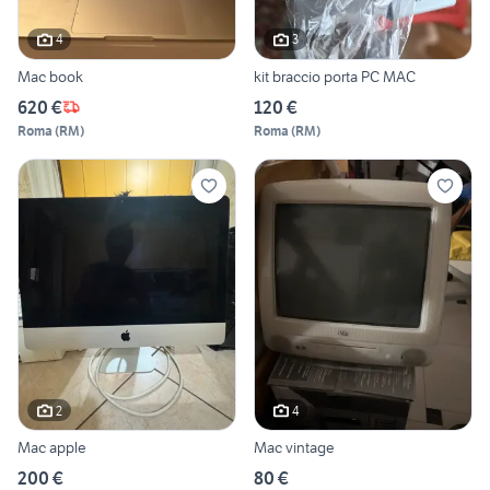
4
3
Mac book
kit braccio porta PC MAC
620 €
120 €
Roma
(
RM
)
Roma
(
RM
)
2
4
Mac apple
Mac vintage
200 €
80 €