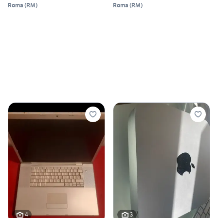
Roma
(
RM
)
Roma
(
RM
)
4
3