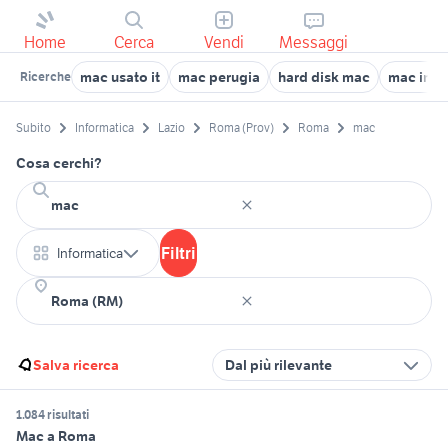
Home
Cerca
Vendi
Messaggi
mac usato it
mac perugia
hard disk mac
mac imo
Ricerche
Subito
Informatica
Lazio
Roma (Prov)
Roma
mac
Cosa cerchi?
Filtri
Informatica
Salva ricerca
Dal più rilevante
1.084 risultati
Mac a Roma