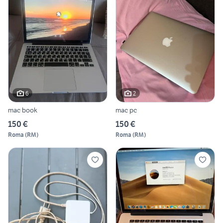
6
2
mac book
mac pc
150 €
150 €
Roma
(
RM
)
Roma
(
RM
)