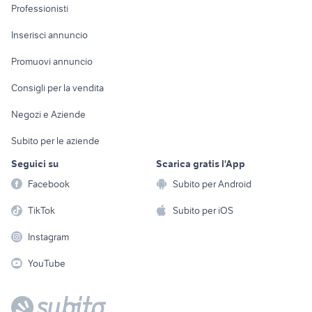
Informatica
Animali
Professionisti
Arredamento e
Console e
Accessori per
Casalinghi
Inserisci annuncio
Videogiochi
animali
Elettrodomestici
Promuovi annuncio
Audio/Video
Musica e Film
Giardino e Fai da te
Consigli per la vendita
Fotografia
Libri e Riviste
Abbigliamento e
Negozi e Aziende
Telefonia
Strumenti Musicali
Accessori
Subito per le aziende
Sports
Tutto per i bambini
Seguici su
Scarica gratis l'App
Biciclette
Facebook
Subito per Android
Collezionismo
TikTok
Subito per iOS
Instagram
YouTube