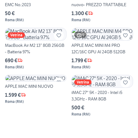
EMC No.:2023
nuovo- PREZZO TRATTABILE
50 €
1.300 €
Roma
(
RM
)
Roma
(
RM
)
6
Vetrina
MacBook Air M2 13” 8GB 256GB
APPLE MAC MINI M4 PRO
- Batteria 97%
12C/16C GPU AI 24GB 512GB
690 €
1.799 €
Roma
(
RM
)
Roma
(
RM
)
Vetrina
APPLE MAC MINI NUOVO
iMAC 27'' 5K - 2020 - Intel i5
1.599 €
3,3GHz - RAM 8GB
Roma
(
RM
)
500 €
Roma
(
RM
)