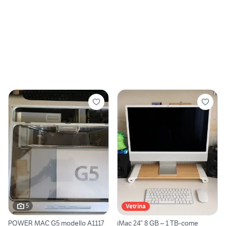
5
Vetrina
POWER MAC G5 modello A1117
iMac 24” 8 GB – 1 TB-come