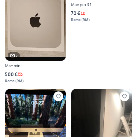
Mac pro 3.1
70 €
Roma
(
RM
)
3
Mac mini
500 €
Roma
(
RM
)