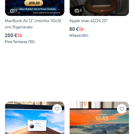
6
6
MacBook Air 11” (monitor 30x18
Apple imac a1224 20"
cm) Rigenerato
80 €
200 €
Milano
(
MI
)
Pino Torinese
(
TO
)