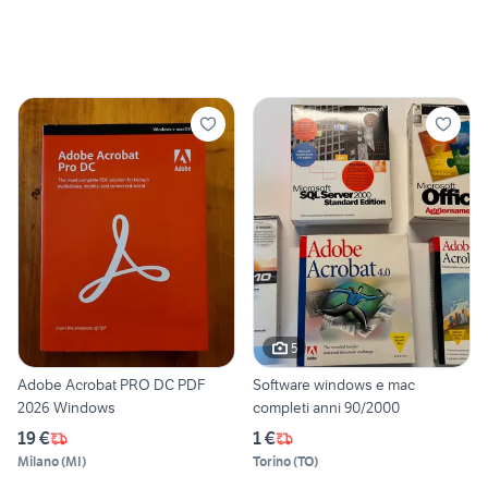
5
Adobe Acrobat PRO DC PDF
Software windows e mac
2026 Windows
completi anni 90/2000
19 €
1 €
Milano
(
MI
)
Torino
(
TO
)