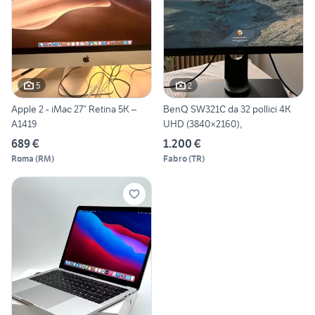
5
2
Apple 2 - iMac 27” Retina 5K –
BenQ SW321C da 32 pollici 4K
A1419
UHD (3840×2160),
689 €
1.200 €
Roma
(
RM
)
Fabro
(
TR
)