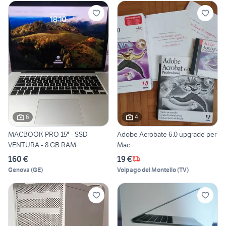
6
4
MACBOOK PRO 15" - SSD
Adobe Acrobate 6.0 upgrade per
VENTURA - 8 GB RAM
Mac
160 €
19 €
Genova
(
GE
)
Volpago del Montello
(
TV
)