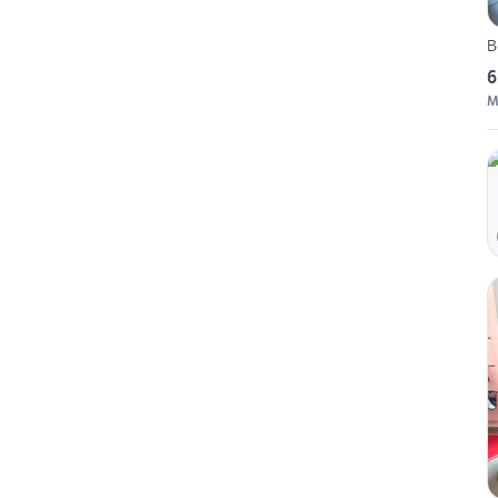
B
6
M