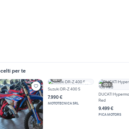
celti per te
3
5
Suzuki DR-Z 400 S
DUCATI Hypermot
7.990 €
Red
MOTOTECNICA SRL
9.499 €
PICA MOTORS