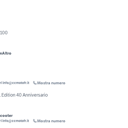
1100
m
Altro
Mostra numero
C. & C. Moto Srl info@ccmotofr.it
Edition 40 Anniversario
cooter
Mostra numero
C. & C. Moto Srl info@ccmotofr.it