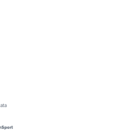
ata
m
Sport