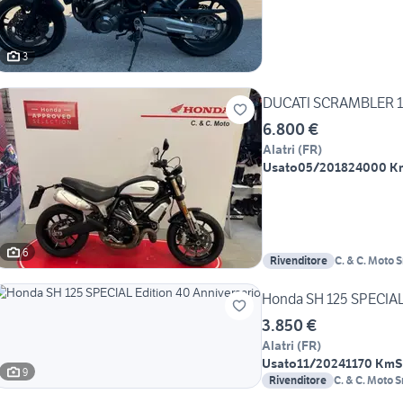
3
DUCATI SCRAMBLER 
6.800 €
Alatri
(
FR
)
Usato
05/2018
24000 K
6
Rivenditore
Honda SH 125 SPECIAL 
3.850 €
Alatri
(
FR
)
Usato
11/2024
1170 Km
S
9
Rivenditore