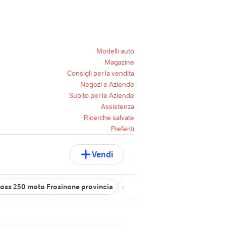
Modelli auto
Magazine
Consigli per la vendita
Negozi e Aziende
Subito per le Aziende
Assistenza
Ricerche salvate
Preferiti
Vendi
oss 250 moto Frosinone provincia
moto usate colfelice
moto us