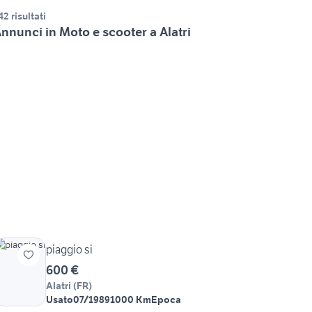
42 risultati
nnunci in Moto e scooter a Alatri
piaggio si
600 €
Alatri
(
FR
)
Usato
07/1989
1000 Km
Epoca