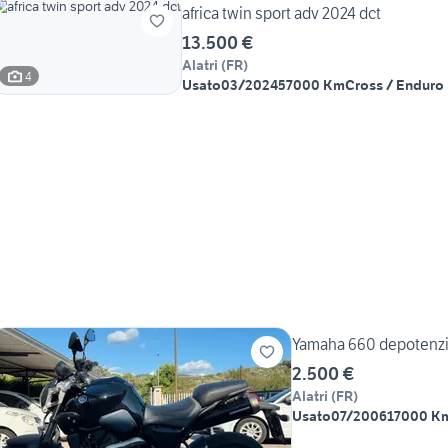
africa twin sport adv 2024 dct
13.500 €
Alatri
(
FR
)
4
Usato
03/2024
57000 Km
Cross / Enduro
Yamaha 660 depotenzi
2.500 €
Alatri
(
FR
)
Usato
07/2006
17000 K