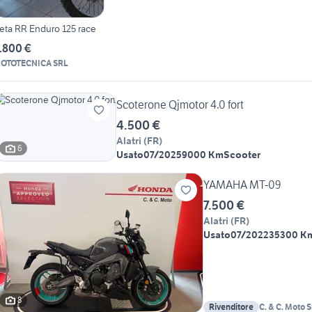
eta RR Enduro 125 race
.800 €
OTOTECNICA SRL
Scoterone Qjmotor 4.0 fort
4.500 €
Alatri
(
FR
)
6
Usato
07/2025
9000 Km
Scooter
YAMAHA MT-09
7.500 €
Alatri
(
FR
)
Usato
07/2022
35300 K
8
Rivenditore