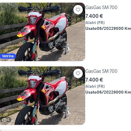
GasGas SM 700
7.400 €
Alatri
(
FR
)
Usato
06/2022
9000 Km
Vetrina
GasGas SM 700
7.400 €
Alatri
(
FR
)
Usato
06/2022
9000 Km
6