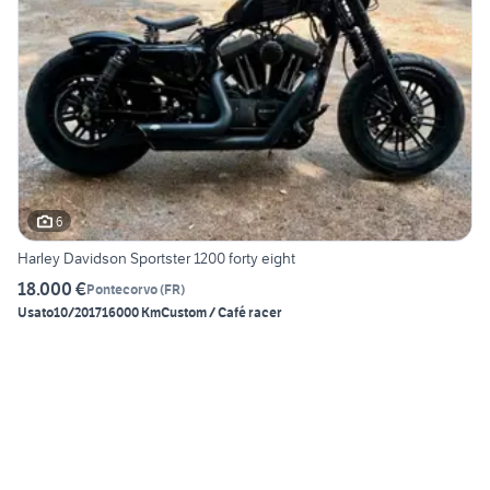
6
Harley Davidson Sportster 1200 forty eight
18.000 €
Pontecorvo
(
FR
)
Usato
10/2017
16000 Km
Custom / Café racer