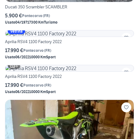
Ducati 350 Scrambler SCAMBLER
5.900 €
Pontecorvo
(
FR
)
Usato
04/1971
7300 Km
Turismo
Vetrina
Aprilia RSV4 1100 Factory 2022
17.990 €
Pontecorvo
(
FR
)
Usato
06/2022
10000 Km
Sport
6
Aprilia RSV4 1100 Factory 2022
17.990 €
Pontecorvo
(
FR
)
Usato
06/2022
10000 Km
Sport