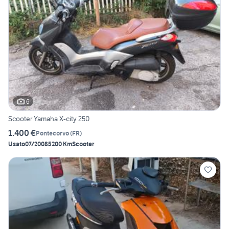
6
Scooter Yamaha X-city 250
1.400 €
Pontecorvo
(
FR
)
Usato
07/2008
5200 Km
Scooter