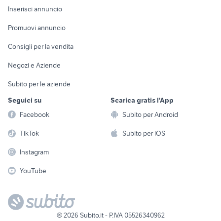
Console e
Accessori per
Casalinghi
Inserisci annuncio
Videogiochi
animali
Elettrodomestici
Promuovi annuncio
Audio/Video
Musica e Film
Giardino e Fai da te
Consigli per la vendita
Fotografia
Libri e Riviste
Abbigliamento e
Negozi e Aziende
Telefonia
Strumenti Musicali
Accessori
Subito per le aziende
Sports
Tutto per i bambini
Seguici su
Scarica gratis l'App
Biciclette
Facebook
Subito per Android
Collezionismo
TikTok
Subito per iOS
Instagram
YouTube
©
2026
Subito.it - P.IVA 05526340962