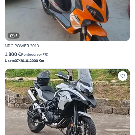
5
NRG POWER 2010
1.800 €
Pontecorvo
(
FR
)
Usato
07/2010
12000 Km