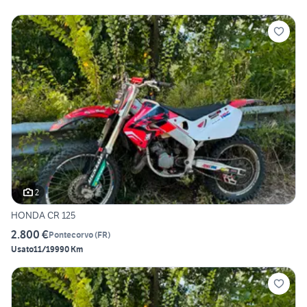
2
HONDA CR 125
2.800 €
Pontecorvo
(
FR
)
Usato
11/1999
0 Km