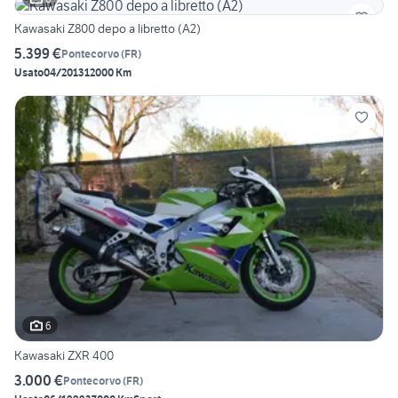
Kawasaki Z800 depo a libretto (A2)
5.399 €
Pontecorvo
(
FR
)
Usato
04/2013
12000 Km
6
Kawasaki ZXR 400
3.000 €
Pontecorvo
(
FR
)