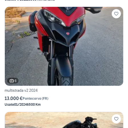
6
multistrada v2 2024
13.000 €
Pontecorvo
(
FR
)
Usato
01/2024
6500 Km