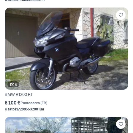
6
BMW R1200 RT
6.100 €
Pontecorvo
(
FR
)
Usato
11/2005
53200 Km