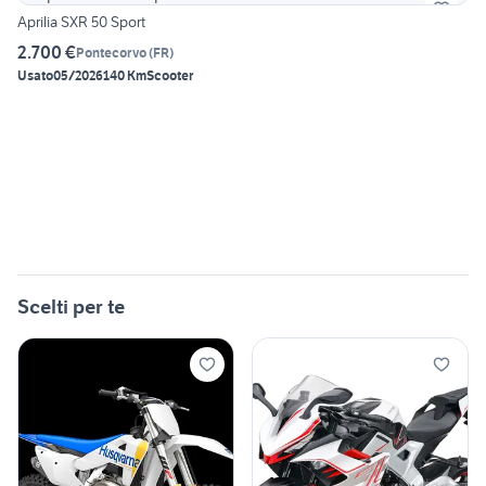
Aprilia SXR 50 Sport
2.700 €
Pontecorvo
(
FR
)
Usato
05/2026
140 Km
Scooter
Scelti per te