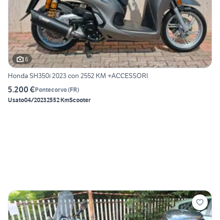
6
Honda SH350i 2023 con 2552 KM +ACCESSORI
5.200 €
Pontecorvo
(
FR
)
Usato
04/2023
2552 Km
Scooter