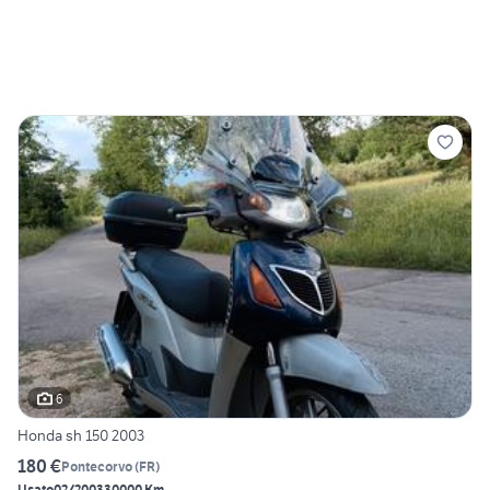
6
Honda sh 150 2003
180 €
Pontecorvo
(
FR
)
Usato
02/2003
30000 Km