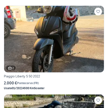
2
Piaggio Liberty S 50 2022
2.000 €
Pontecorvo
(
FR
)
Usato
01/2022
4500 Km
Scooter