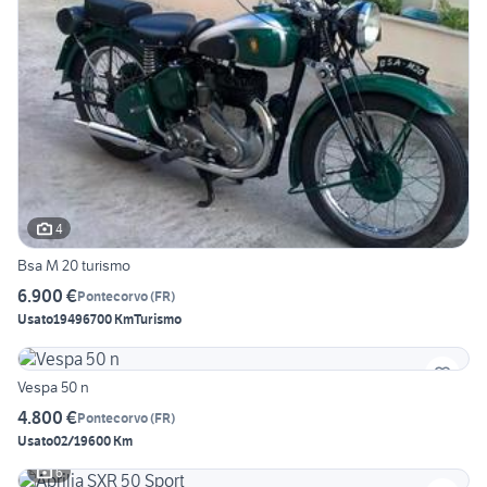
4
Bsa M 20 turismo
6.900 €
Pontecorvo
(
FR
)
Usato
1949
6700 Km
Turismo
Vespa 50 n
4.800 €
Pontecorvo
(
FR
)
Usato
02/1960
0 Km
6