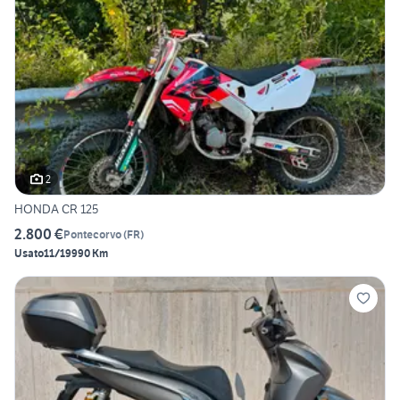
2
HONDA CR 125
2.800 €
Pontecorvo
(
FR
)
Usato
11/1999
0 Km