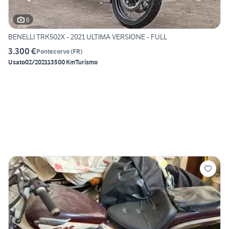
6
BENELLI TRK502X - 2021 ULTIMA VERSIONE - FULL
3.300 €
Pontecorvo
(
FR
)
Usato
02/2021
13500 Km
Turismo