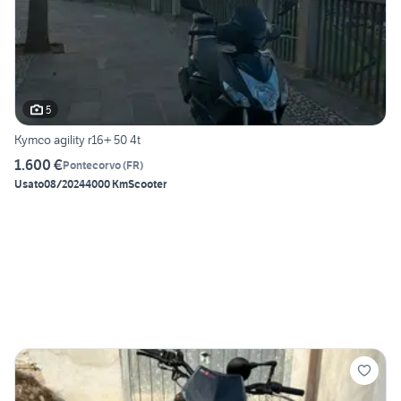
5
Kymco agility r16+ 50 4t
1.600 €
Pontecorvo
(
FR
)
Usato
08/2024
4000 Km
Scooter