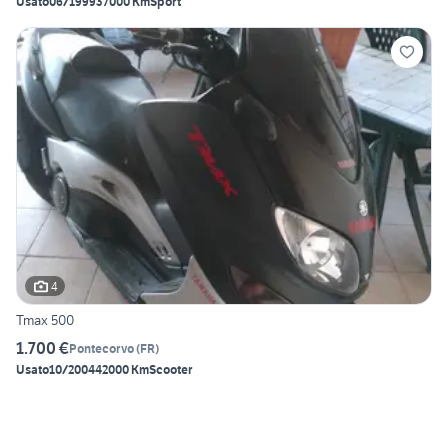
Usato
06/1999
37000 Km
Sport
4
Tmax 500
1.700 €
Pontecorvo
(
FR
)
Usato
10/2004
42000 Km
Scooter