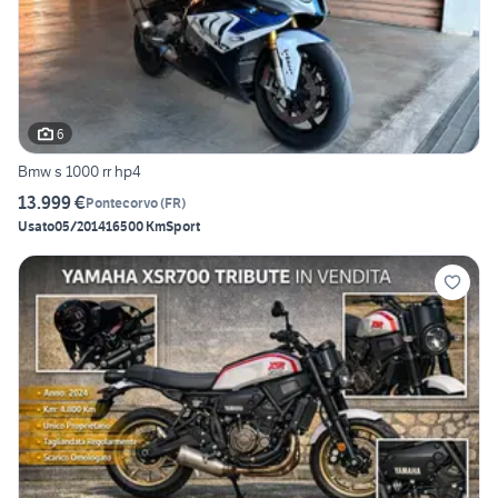
6
Bmw s 1000 rr hp4
13.999 €
Pontecorvo
(
FR
)
Usato
05/2014
16500 Km
Sport