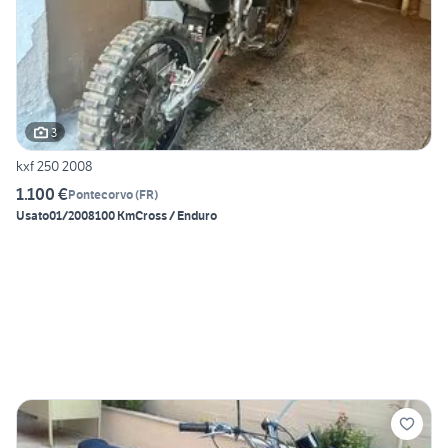
3
kxf 250 2008
1.100 €
Pontecorvo
(
FR
)
Usato
01/2008
100 Km
Cross / Enduro