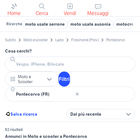
Home
Cerca
Vendi
Messaggi
moto usate serrone
moto usate ausonia
motocross 
Ricerche
Subito
Moto e scooter
Lazio
Frosinone (Prov)
Pontecorvo
Cosa cerchi?
Moto e
Filtri
Scooter
Salva ricerca
Dal più recente
52 risultati
Annunci in Moto e scooter a Pontecorvo