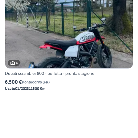
4
Ducati scrambler 800 - perfetta - pronta stagione
6.500 €
Pontecorvo
(
FR
)
Usato
01/2023
11500 Km