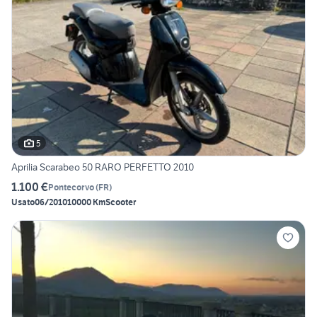
5
Aprilia Scarabeo 50 RARO PERFETTO 2010
1.100 €
Pontecorvo
(
FR
)
Usato
06/2010
10000 Km
Scooter