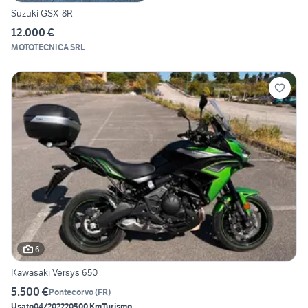
Suzuki GSX-8R
12.000 €
MOTOTECNICA SRL
6
Kawasaki Versys 650
5.500 €
Pontecorvo
(
FR
)
Usato
04/2022
20500 Km
Turismo