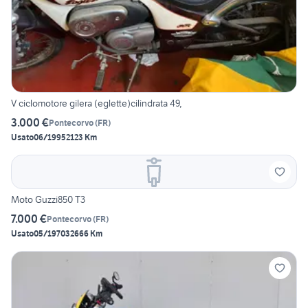
V ciclomotore gilera (eglette)cilindrata 49,
3.000 €
Pontecorvo
(
FR
)
Usato
06/1995
2123 Km
Moto Guzzi850 T3
7.000 €
Pontecorvo
(
FR
)
Usato
05/1970
32666 Km