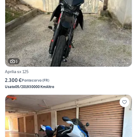
6
Aprilia sx 125
2.300 €
Pontecorvo
(
FR
)
Usato
05/2019
30000 Km
Altro