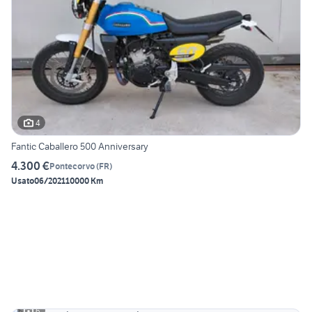
4
Fantic Caballero 500 Anniversary
4.300 €
Pontecorvo
(
FR
)
Usato
06/2021
10000 Km
6