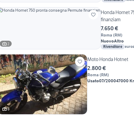
Honda Hornet 7
finanziam
7.650 €
Roma
(
RM
)
Nuovo
Altro
2
Rivenditore
euros
Moto Honda Hotnet
2.800 €
Roma
(
RM
)
Usato
07/2000
47000 K
6