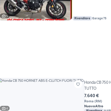
5
Rivenditore
Garage 75
Honda CB 750
TUTTO
7.640 €
Roma
(
RM
)
Nuovo
Altro
4
Rivenditore
NAR