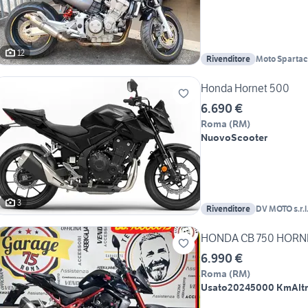
12
Rivenditore
Moto Sparta
Honda Hornet 500
6.690 €
Roma
(
RM
)
Nuovo
Scooter
3
Rivenditore
DV MOTO s.r.l
HONDA CB 750 HORNE
6.990 €
Roma
(
RM
)
Usato
2024
5000 Km
Alt