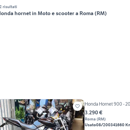
2 risultati
onda hornet in Moto e scooter a Roma (RM)
Honda Hornet 900 - 2
3.290 €
Roma
(
RM
)
Usato
08/2003
41660 K