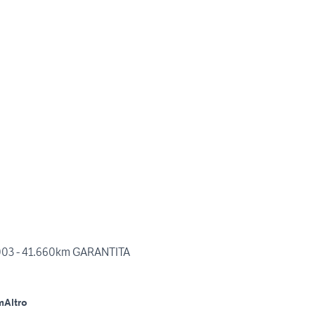
003 - 41.660km GARANTITA
m
Altro