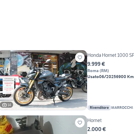
Honda Hornet 1000 S
9.999 €
Roma
(
RM
)
Usato
06/2025
6900 Km
14
Rivenditore
MARROCCHI
Hornet
2.000 €