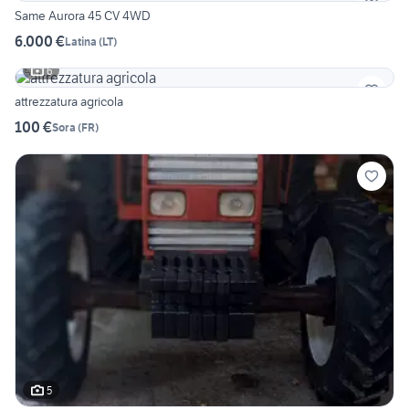
Same Aurora 45 CV 4WD
6.000 €
Latina
(
LT
)
6
attrezzatura agricola
100 €
Sora
(
FR
)
5