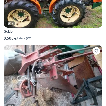
6
Goldoni
8.500 €
Latera
(
VT
)