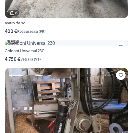
6
aratro da so
400 €
Roccasecca
(
FR
)
6
Goldoni Universal 230
4.750 €
Vetralla
(
VT
)