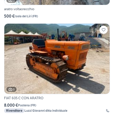
3
aratro voltaorecchio
500 €
Isola del Liri
(
FR
)
9
FIAT 605 C CON ARATRO
8.000 €
Pastena
(
FR
)
Rivenditore
Luzzi Giovanni ditta individuale