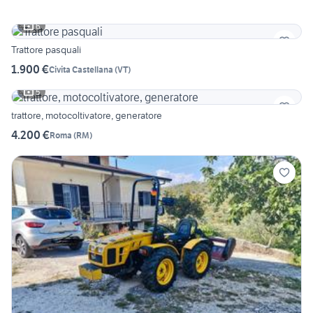
6
Trattore pasquali
1.900 €
Civita Castellana
(
VT
)
5
trattore, motocoltivatore, generatore
4.200 €
Roma
(
RM
)