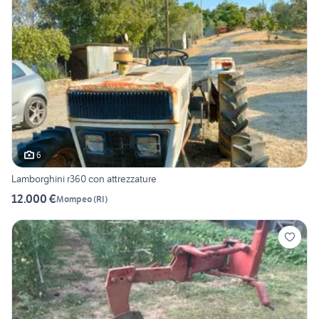
6
Lamborghini r360 con attrezzature
12.000 €
Mompeo
(
RI
)