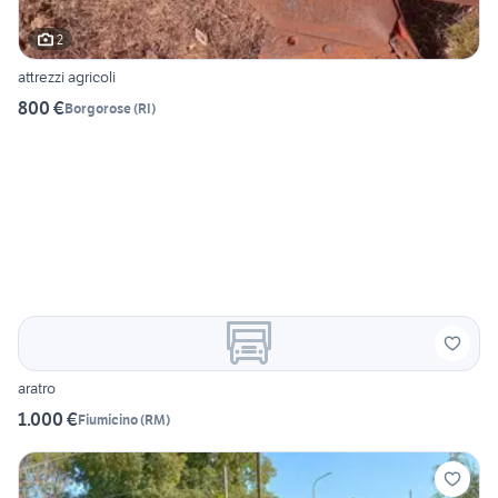
2
attrezzi agricoli
800 €
Borgorose
(
RI
)
aratro
1.000 €
Fiumicino
(
RM
)