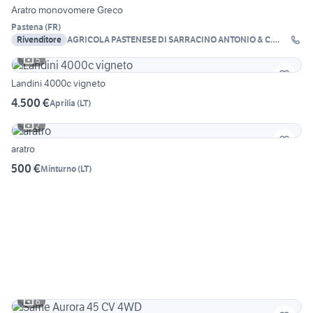
Aratro monovomere Greco
Pastena
(
FR
)
Rivenditore
AGRICOLA PASTENESE DI SARRACINO ANTONIO & C.
S.A.S
5
Landini 4000c vigneto
4.500 €
Aprilia
(
LT
)
2
aratro
500 €
Minturno
(
LT
)
6