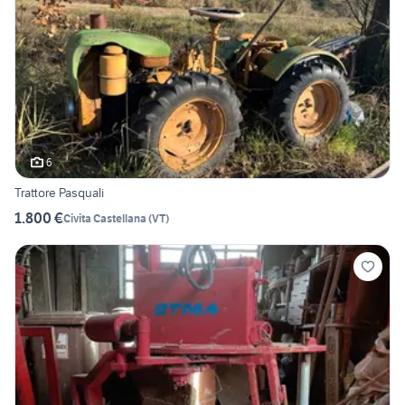
6
Trattore Pasquali
1.800 €
Civita Castellana
(
VT
)