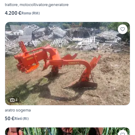
trattore, motocoltivatore,generatore
4.200 €
Roma
(
RM
)
4
aratro sogema
50 €
Rieti
(
RI
)