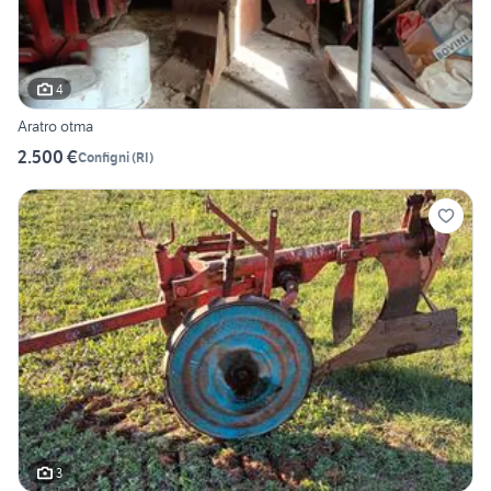
4
Aratro otma
2.500 €
Configni
(
RI
)
3