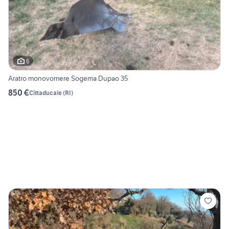
6
Aratro monovomere Sogema Dupao 35
850 €
Cittaducale
(
RI
)