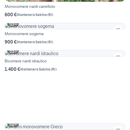
Monovomere nardi carrelloto
600 €
Montenero Sabino
(
RI
)
4
Monovomere sogema
900 €
Montenero Sabino
(
RI
)
3
Bivomere nardi idraulico
1.400 €
Montenero Sabino
(
RI
)
4