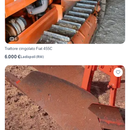
6
Trattore cingolato Fiat 455C
6.000 €
Ladispoli
(
RM
)