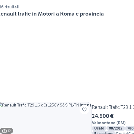
16 risultati
enault trafic in Motori a Roma e provincia
Renault Trafic T29 1
24.500 €
Valmontone
(
RM
)
Usato
08/2019
780
12
Rivenditore
Capital Car