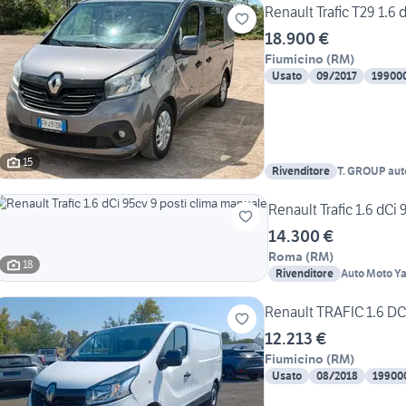
Renault Trafic T29 1.6
18.900 €
Fiumicino
(
RM
)
Usato
09/2017
19900
15
Rivenditore
T. GROUP aut
Renault Trafic 1.6 dCi
14.300 €
Roma
(
RM
)
18
Rivenditore
Auto Moto Y
Renault TRAFIC 1.6 DC
12.213 €
Fiumicino
(
RM
)
Usato
08/2018
19900