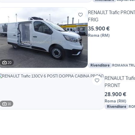
RENAULT Trafic PRO
FRIG
35.900 €
Roma
(
RM
)
20
Rivenditore
ROMANA TRUC
RENAULT Traf
PRONT
28.900 €
Roma
(
RM
)
16
Rivenditore
RO
ITA