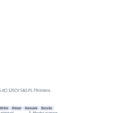
.6 dCi 125CV S&S PL-TN Intens
00 Km
Diesel
Manuale
Euro 6e
Mostra numero
 group srl