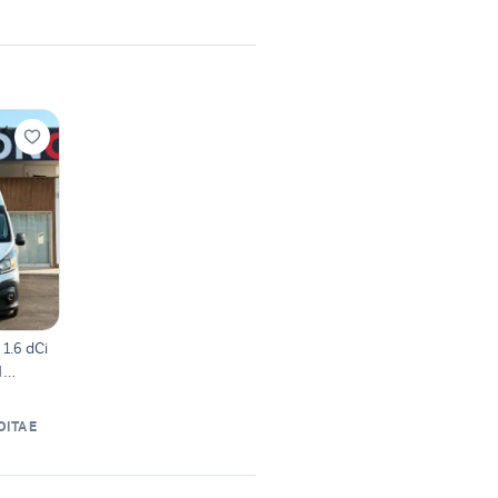
 1.6 dCi
N
ITA E