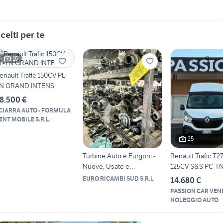
celti per te
15
enault Trafic 150CV PL-
N GRAND INTENS
8.500 €
CIARRA AUTO - FORMULA
ENT MOBILE S.R.L.
25
Turbine Auto e Furgoni -
Renault Trafic T27
Nuove, Usate e
125CV S&S PC-T
Rigenerate
Furgone
EURO RICAMBI SUD S.R.L
14.680 €
PASSION CAR VEND
NOLEGGIO AUTO