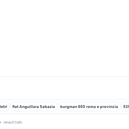
etri
fiat Anguillara Sabazia
burgman 650 roma e provincia
53
renault trafic