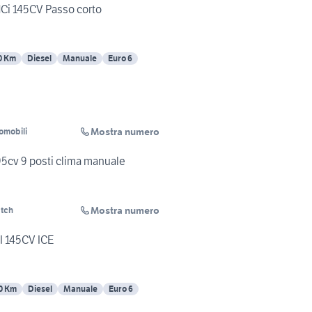
 dCi 145CV Passo corto
0 Km
Diesel
Manuale
Euro 6
Mostra numero
omobili
 95cv 9 posti clima manuale
Mostra numero
atch
I 145CV ICE
0 Km
Diesel
Manuale
Euro 6