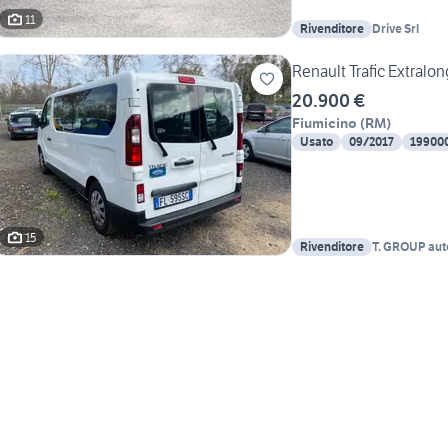
11
Rivenditore
Drive Srl
Renault Trafic Extralo
20.900 €
Fiumicino
(
RM
)
Usato
09/2017
19900
15
Rivenditore
T. GROUP aut