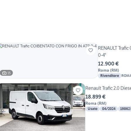
RENAULT Trafic
0-4°
12.900 €
Roma
(
RM
)
15
Rivenditore
ROMA
SRL
Renault Trafic 2.0 Die
18.899 €
Roma
(
RM
)
Usato
04/2024
19862