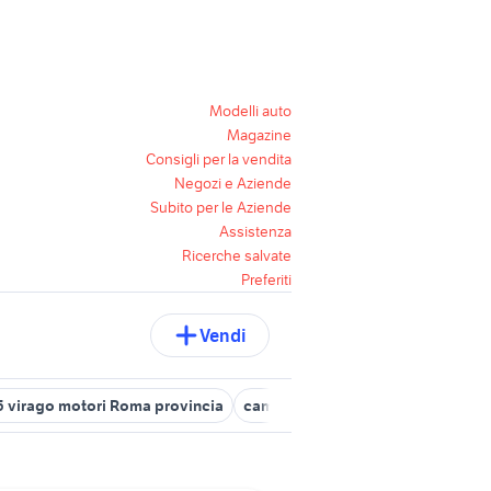
Modelli auto
Magazine
Consigli per la vendita
Negozi e Aziende
Subito per le Aziende
Assistenza
Ricerche salvate
Preferiti
Vendi
5 virago motori Roma provincia
camper usati ladispoli
regalo a