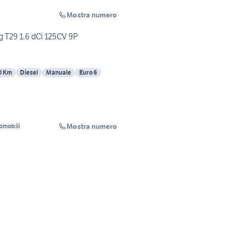
Mostra numero
ng T29 1.6 dCi 125CV 9P
0 Km
Diesel
Manuale
Euro 6
Mostra numero
omobili