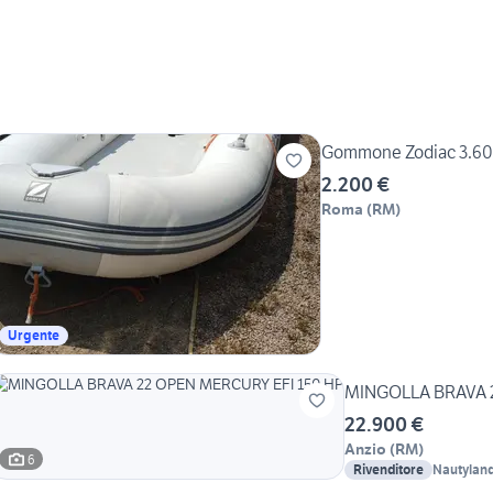
Gommone Zodiac 3.60 
2.200 €
Roma
(
RM
)
Urgente
MINGOLLA BRAVA 
22.900 €
Anzio
(
RM
)
6
Rivenditore
Nautylan