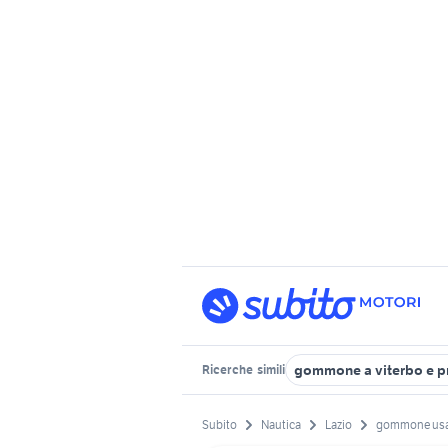
gommone a viterbo e p
Ricerche
simili
Subito
Nautica
Lazio
gommone us