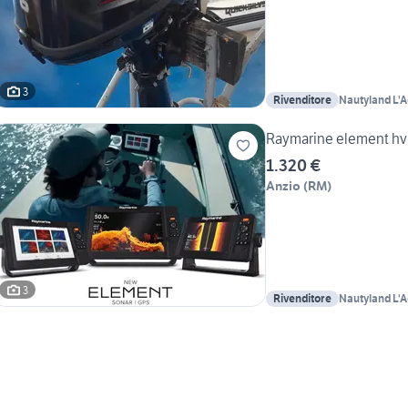
3
Rivenditore
Nautyland L'
Raymarine element hv 
1.320 €
Anzio
(
RM
)
3
Rivenditore
Nautyland L'