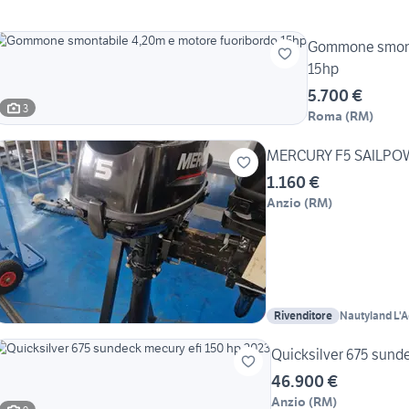
Gommone smonta
15hp
5.700 €
3
Roma
(
RM
)
MERCURY F5 SAILPO
1.160 €
Anzio
(
RM
)
Rivenditore
Nautyland L'
Quicksilver 675 sund
46.900 €
Anzio
(
RM
)