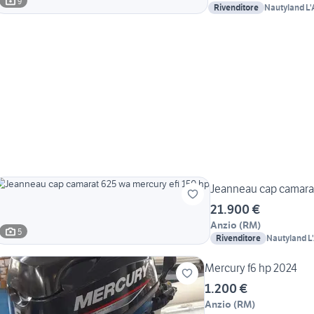
9
Rivenditore
Nautyland L
Jeanneau cap camarat
21.900 €
Anzio
(
RM
)
5
Rivenditore
Nautyland L
Mercury f6 hp 2024
1.200 €
Anzio
(
RM
)