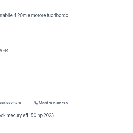
bile 4,20m e motore fuoribordo
WER
Mostra numero
Accriccomare
eck mecury efi 150 hp 2023