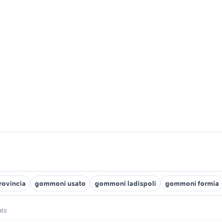
rovincia
gommoni usato
gommoni ladispoli
gommoni formia
ato