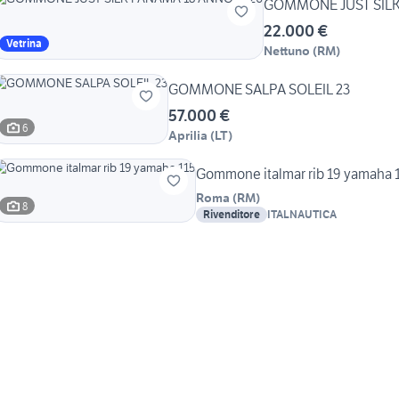
GOMMONE JUST SILK
22.000 €
Vetrina
Nettuno
(
RM
)
GOMMONE SALPA SOLEIL 23
57.000 €
6
Aprilia
(
LT
)
Gommone italmar rib 19 yamaha 
Roma
(
RM
)
8
Rivenditore
ITALNAUTICA