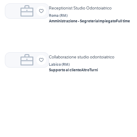
Receptionist Studio Odontoiatrico
Roma
(
RM
)
Amministrazione - Segreteria
Impiegato
Full time
Collaborazione studio odontoiatrico
Labico
(
RM
)
Supporto al cliente
Altro
Turni