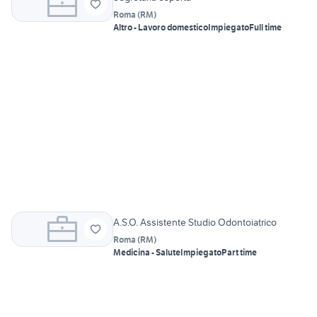
Roma
(
RM
)
Altro - Lavoro domestico
Impiegato
Full time
A.S.O. Assistente Studio Odontoiatrico
Roma
(
RM
)
Medicina - Salute
Impiegato
Part time