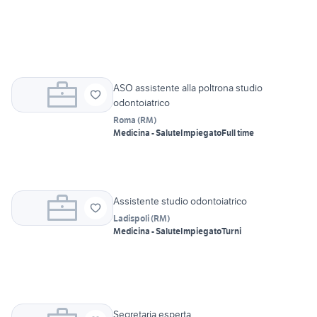
ASO assistente alla poltrona studio
odontoiatrico
Roma
(
RM
)
Medicina - Salute
Impiegato
Full time
Assistente studio odontoiatrico
Ladispoli
(
RM
)
Medicina - Salute
Impiegato
Turni
Segretaria esperta