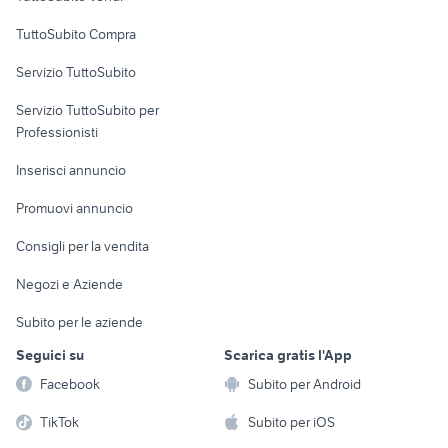
Uffici e Locali
TuttoSubito Compra
commerciali
Servizio TuttoSubito
elettronica
per la casa e la
sports e hobby
Servizio TuttoSubito per
persona
Informatica
Animali
Professionisti
Arredamento e
Console e
Accessori per
Casalinghi
Inserisci annuncio
Videogiochi
animali
Elettrodomestici
Promuovi annuncio
Audio/Video
Musica e Film
Giardino e Fai da te
Consigli per la vendita
Fotografia
Libri e Riviste
Abbigliamento e
Negozi e Aziende
Telefonia
Strumenti Musicali
Accessori
Subito per le aziende
Sports
Tutto per i bambini
Seguici su
Scarica gratis l'App
Biciclette
Facebook
Subito per Android
Collezionismo
TikTok
Subito per iOS