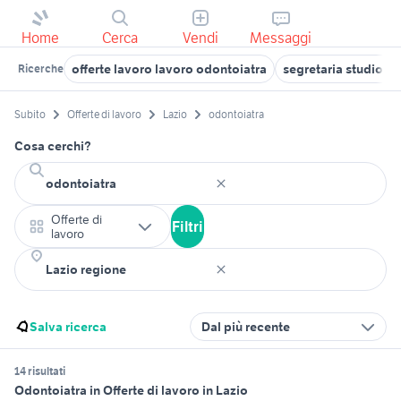
Home
Cerca
Vendi
Messaggi
offerte lavoro lavoro odontoiatra
segretaria studio o
Ricerche
Subito
Offerte di lavoro
Lazio
odontoiatra
Cosa cerchi?
Offerte di
Filtri
lavoro
Salva ricerca
Dal più recente
14 risultati
Odontoiatra in Offerte di lavoro in Lazio