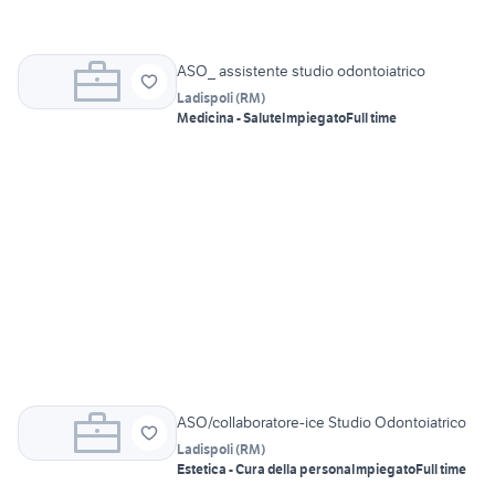
ASO_ assistente studio odontoiatrico
Ladispoli
(
RM
)
Medicina - Salute
Impiegato
Full time
ASO/collaboratore-ice Studio Odontoiatrico
Ladispoli
(
RM
)
Estetica - Cura della persona
Impiegato
Full time