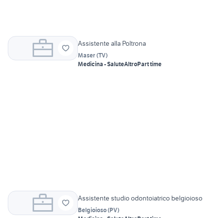
Assistente alla Poltrona
Maser
(
TV
)
Medicina - Salute
Altro
Part time
Assistente studio odontoiatrico belgioioso
Belgioioso
(
PV
)