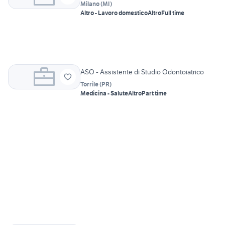
Milano
(
MI
)
Altro - Lavoro domestico
Altro
Full time
ASO - Assistente di Studio Odontoiatrico
Torrile
(
PR
)
Medicina - Salute
Altro
Part time