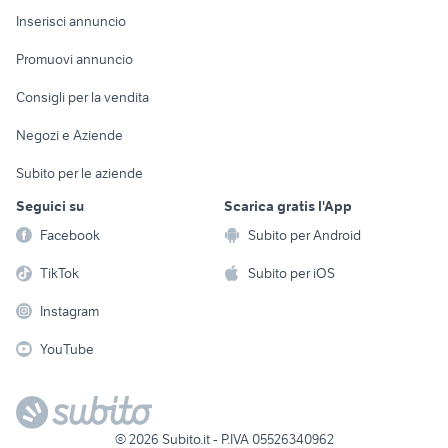
Console e
Accessori per
Casalinghi
Inserisci annuncio
Videogiochi
animali
Elettrodomestici
Promuovi annuncio
Audio/Video
Musica e Film
Giardino e Fai da te
Consigli per la vendita
Fotografia
Libri e Riviste
Abbigliamento e
Negozi e Aziende
Telefonia
Strumenti Musicali
Accessori
Subito per le aziende
Sports
Tutto per i bambini
Seguici su
Scarica gratis l'App
Biciclette
Facebook
Subito per Android
Collezionismo
TikTok
Subito per iOS
Instagram
YouTube
©
2026
Subito.it - P.IVA 05526340962