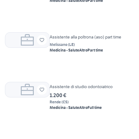
Medicina - Salute
Altro
Part time
Assistente alla poltrona (aso) part time
Melissano
(
LE
)
Medicina - Salute
Altro
Part time
Assistente di studio odontoiatrico
1.200 €
Rende
(
CS
)
Medicina - Salute
Altro
Full time