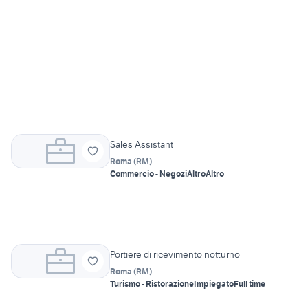
Sales Assistant
Roma
(
RM
)
Commercio - Negozi
Altro
Altro
Portiere di ricevimento notturno
Roma
(
RM
)
Turismo - Ristorazione
Impiegato
Full time