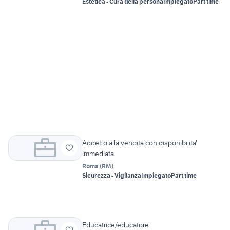
Estetica - Cura della persona
Impiegato
Part time
Addetto alla vendita con disponibilita'
immediata
Roma
(
RM
)
Sicurezza - Vigilanza
Impiegato
Part time
Educatrice/educatore