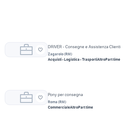
DRIVER - Consegne e Assistenza Clienti
Zagarolo
(
RM
)
Acquisti - Logistica - Trasporti
Altro
Part time
Pony per consegna
Roma
(
RM
)
Commerciale
Altro
Part time