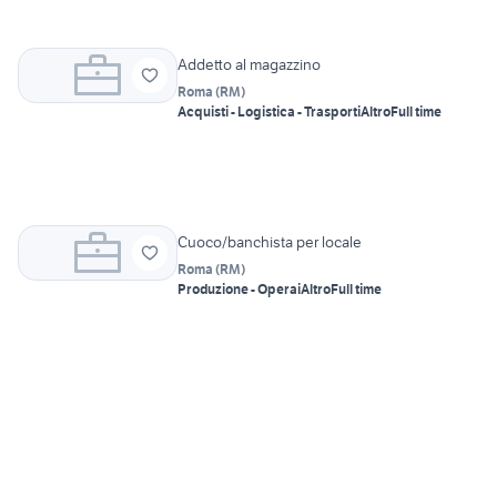
Addetto al magazzino
Roma
(
RM
)
Acquisti - Logistica - Trasporti
Altro
Full time
Cuoco/banchista per locale
Roma
(
RM
)
Produzione - Operai
Altro
Full time