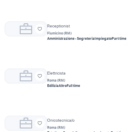
Receptionist
Fiumicino
(
RM
)
Amministrazione - Segreteria
Impiegato
Part time
Elettricista
Roma
(
RM
)
Edilizia
Altro
Full time
Onicotecnica/o
Roma
(
RM
)