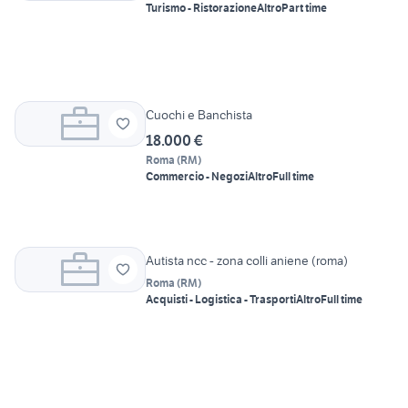
Turismo - Ristorazione
Altro
Part time
Cuochi e Banchista
18.000 €
Roma
(
RM
)
Commercio - Negozi
Altro
Full time
Autista ncc - zona colli aniene (roma)
Roma
(
RM
)
Acquisti - Logistica - Trasporti
Altro
Full time