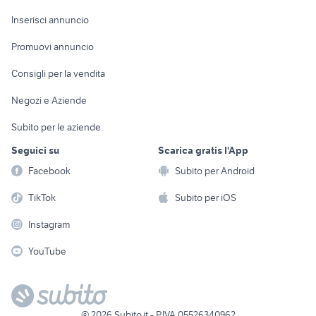
Arredamento e
Console e
Accessori per
Casalinghi
Inserisci annuncio
Videogiochi
animali
Elettrodomestici
Promuovi annuncio
Audio/Video
Musica e Film
Giardino e Fai da te
Consigli per la vendita
Fotografia
Libri e Riviste
Abbigliamento e
Negozi e Aziende
Telefonia
Strumenti Musicali
Accessori
Subito per le aziende
Sports
Tutto per i bambini
Seguici su
Scarica gratis l'App
Biciclette
Facebook
Subito per Android
Collezionismo
TikTok
Subito per iOS
Instagram
YouTube
©
2026
Subito.it - P.IVA 05526340962