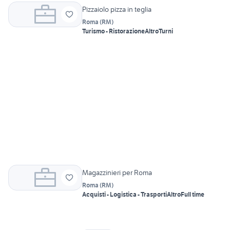
Pizzaiolo pizza in teglia
Roma
(
RM
)
Turismo - Ristorazione
Altro
Turni
Magazzinieri per Roma
Roma
(
RM
)
Acquisti - Logistica - Trasporti
Altro
Full time