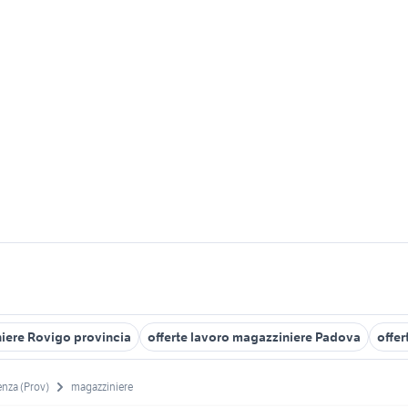
niere Rovigo provincia
offerte lavoro magazziniere Padova
offer
enza (Prov)
magazziniere