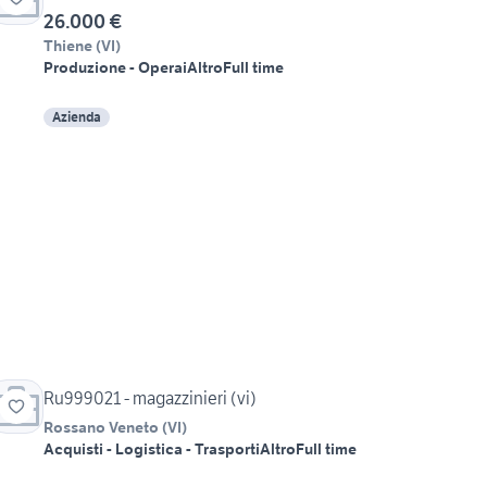
26.000 €
Thiene
(
VI
)
Produzione - Operai
Altro
Full time
Azienda
Ru999021 - magazzinieri (vi)
Rossano Veneto
(
VI
)
Acquisti - Logistica - Trasporti
Altro
Full time