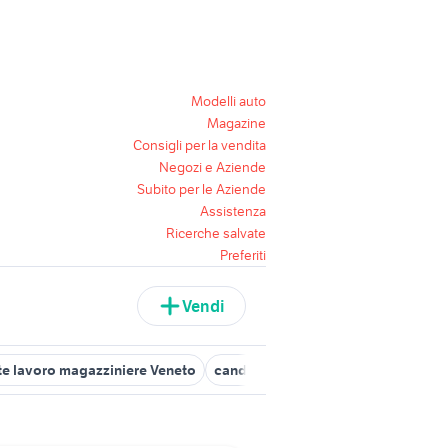
Modelli auto
Magazine
Consigli per la vendita
Negozi e Aziende
Subito per le Aziende
Assistenza
Ricerche salvate
Preferiti
Vendi
te lavoro magazziniere Veneto
candidati lavoro magazziniere Vice