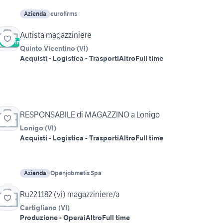
Azienda
eurofirms
Autista magazziniere
Vetrina
Quinto Vicentino
(
VI
)
Acquisti - Logistica - Trasporti
Altro
Full time
RESPONSABILE di MAGAZZINO a Lonigo
Lonigo
(
VI
)
Acquisti - Logistica - Trasporti
Altro
Full time
Azienda
Openjobmetis Spa
Ru221182 (vi) magazziniere/a
Cartigliano
(
VI
)
Produzione - Operai
Altro
Full time