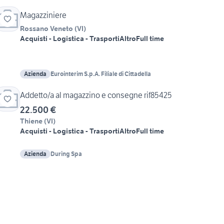
Magazziniere
Rossano Veneto
(
VI
)
Acquisti - Logistica - Trasporti
Altro
Full time
Azienda
Eurointerim S.p.A. Filiale di Cittadella
Addetto/a al magazzino e consegne rif85425
22.500 €
Thiene
(
VI
)
Acquisti - Logistica - Trasporti
Altro
Full time
Azienda
During Spa