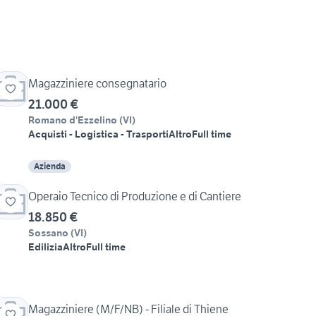
Magazziniere consegnatario
21.000 €
Romano d'Ezzelino
(
VI
)
Acquisti - Logistica - Trasporti
Altro
Full time
Azienda
Operaio Tecnico di Produzione e di Cantiere
18.850 €
Sossano
(
VI
)
Edilizia
Altro
Full time
Magazziniere (M/F/NB) - Filiale di Thiene