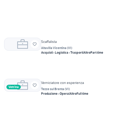
Scaffalista
Altavilla Vicentina
(
VI
)
Acquisti - Logistica - Trasporti
Altro
Part time
Verniciatore con esperienza
Vetrina
Tezze sul Brenta
(
VI
)
Produzione - Operai
Altro
Full time