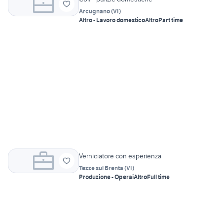
Arcugnano
(
VI
)
Altro - Lavoro domestico
Altro
Part time
Verniciatore con esperienza
Tezze sul Brenta
(
VI
)
Produzione - Operai
Altro
Full time