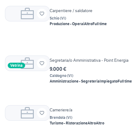
Carpentiere / saldatore
Schio
(
VI
)
Produzione - Operai
Altro
Full time
Segretaria/o Amministrativa - Point Energia
Vetrina
9.000 €
Caldogno
(
VI
)
Amministrazione - Segreteria
Impiegato
Full time
Cameriere/a
Brendola
(
VI
)
Turismo - Ristorazione
Altro
Altro