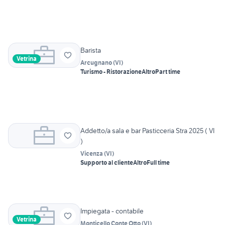
Barista
Vetrina
Arcugnano
(
VI
)
Turismo - Ristorazione
Altro
Part time
Addetto/a sala e bar Pasticceria Stra 2025 ( VI
)
Vicenza
(
VI
)
Supporto al cliente
Altro
Full time
Impiegata - contabile
Vetrina
Monticello Conte Otto
(
VI
)