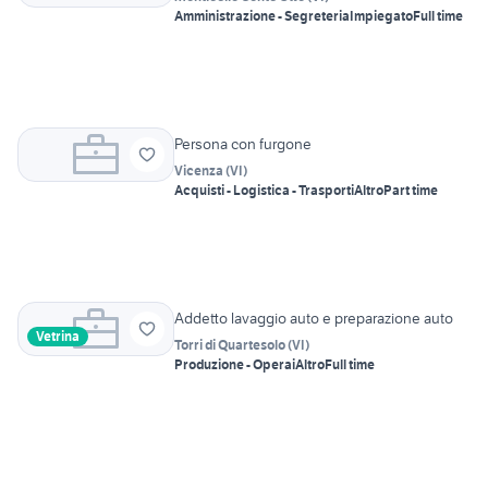
Amministrazione - Segreteria
Impiegato
Full time
Persona con furgone
Vicenza
(
VI
)
Acquisti - Logistica - Trasporti
Altro
Part time
Addetto lavaggio auto e preparazione auto
Vetrina
Torri di Quartesolo
(
VI
)
Produzione - Operai
Altro
Full time