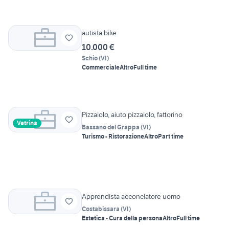
autista bike
10.000 €
Schio
(
VI
)
Commerciale
Altro
Full time
Pizzaiolo, aiuto pizzaiolo, fattorino
Vetrina
Bassano del Grappa
(
VI
)
Turismo - Ristorazione
Altro
Part time
Apprendista acconciatore uomo
Costabissara
(
VI
)
Estetica - Cura della persona
Altro
Full time