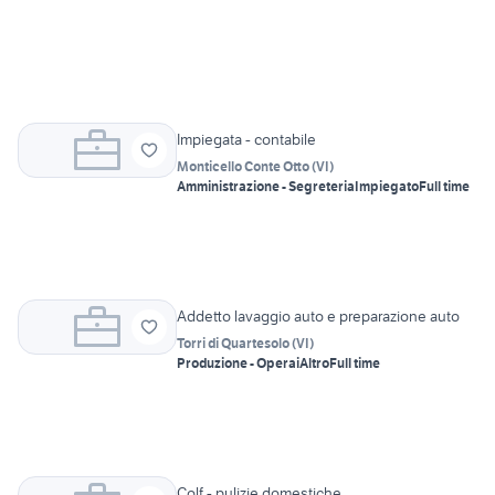
Impiegata - contabile
Monticello Conte Otto
(
VI
)
Amministrazione - Segreteria
Impiegato
Full time
Addetto lavaggio auto e preparazione auto
Torri di Quartesolo
(
VI
)
Produzione - Operai
Altro
Full time
Colf - pulizie domestiche