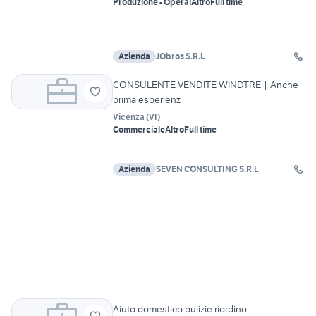
Produzione - Operai
Altro
Full time
Azienda
JObros S.R.L
CONSULENTE VENDITE WINDTRE | Anche
prima esperienz
Vicenza
(
VI
)
Commerciale
Altro
Full time
Azienda
SEVEN CONSULTING S.R.L
Aiuto domestico pulizie riordino