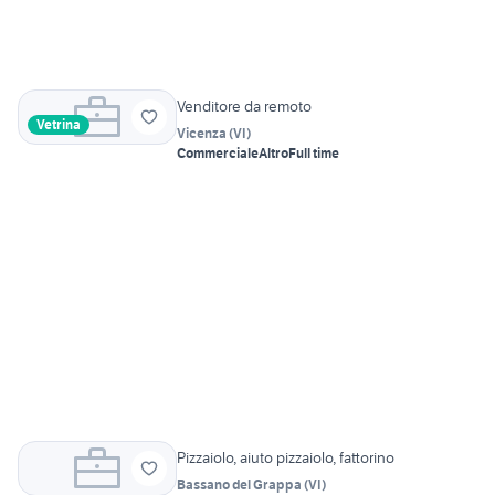
Venditore da remoto
Vetrina
Vicenza
(
VI
)
Commerciale
Altro
Full time
Pizzaiolo, aiuto pizzaiolo, fattorino
Bassano del Grappa
(
VI
)