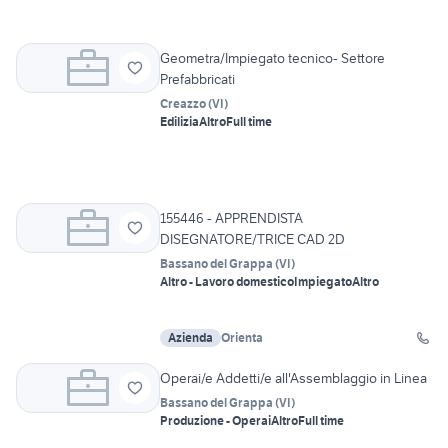
Geometra/Impiegato tecnico- Settore
Prefabbricati
Creazzo
(
VI
)
Edilizia
Altro
Full time
155446 - APPRENDISTA
DISEGNATORE/TRICE CAD 2D
Bassano del Grappa
(
VI
)
Altro - Lavoro domestico
Impiegato
Altro
Azienda
Orienta
Operai/e Addetti/e all'Assemblaggio in Linea
Bassano del Grappa
(
VI
)
Produzione - Operai
Altro
Full time