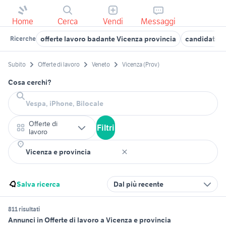
Home
Cerca
Vendi
Messaggi
offerte lavoro badante Vicenza provincia
candidati l
Ricerche
Subito
Offerte di lavoro
Veneto
Vicenza (Prov)
Cosa cerchi?
Offerte di
Filtri
lavoro
Salva ricerca
Dal più recente
811 risultati
Annunci in Offerte di lavoro a Vicenza e provincia