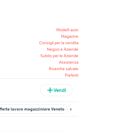
Modelli auto
Magazine
Consigli per la vendita
Negozi e Aziende
Subito per le Aziende
Assistenza
Ricerche salvate
Preferiti
Vendi
fferte lavoro magazziniere Veneto
magazziniere padova
magazzi