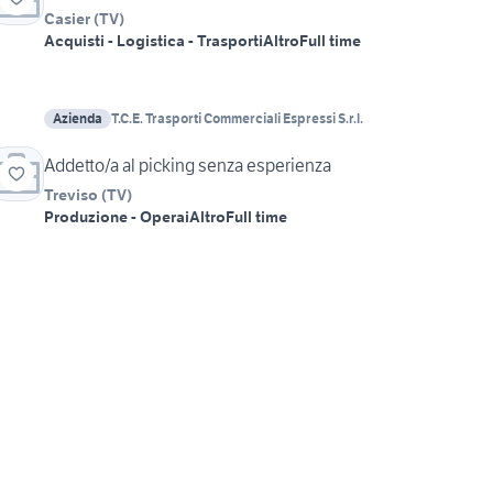
Casier
(
TV
)
Acquisti - Logistica - Trasporti
Altro
Full time
Azienda
T.C.E. Trasporti Commerciali Espressi S.r.l.
Addetto/a al picking senza esperienza
Treviso
(
TV
)
Produzione - Operai
Altro
Full time