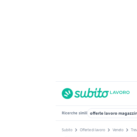
offerte lavoro magazzi
Ricerche
simili
Subito
Offerte di lavoro
Veneto
Tre