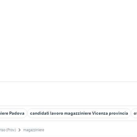
niere Padova
candidati lavoro magazziniere Vicenza provincia
o
viso (Prov)
magazziniere