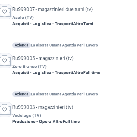
Ru999007 - magazzinieri due turni (tv)
Asolo
(
TV
)
Acquisti - Logistica - Trasporti
Altro
Turni
Azienda
La Risorsa Umana Agenzia Per il Lavoro
Ru999005 - magazzinieri (tv)
Zero Branco
(
TV
)
Acquisti - Logistica - Trasporti
Altro
Full time
Azienda
La Risorsa Umana Agenzia Per il Lavoro
Ru999003 - magazzinieri (tv)
Vedelago
(
TV
)
Produzione - Operai
Altro
Full time