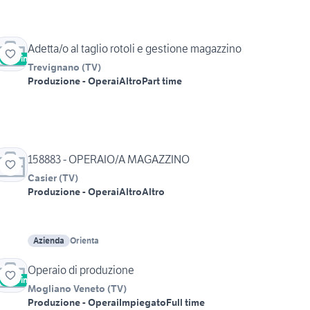
Adetta/o al taglio rotoli e gestione magazzino
Vetrina
Trevignano
(
TV
)
Produzione - Operai
Altro
Part time
158883 - OPERAIO/A MAGAZZINO
Casier
(
TV
)
Produzione - Operai
Altro
Altro
Azienda
Orienta
Operaio di produzione
Vetrina
Mogliano Veneto
(
TV
)
Produzione - Operai
Impiegato
Full time