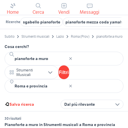
Home
Cerca
Vendi
Messaggi
sgabello pianoforte
pianoforte mezza coda yamaha
Ricerche
Subito
Strumenti musicali
Lazio
Roma (Prov)
pianoforte a muro
Cosa cerchi?
Strumenti
Filtri
Musicali
Salva ricerca
Dal più rilevante
30 risultati
Pianoforte a muro in Strumenti musicali a Roma e provincia