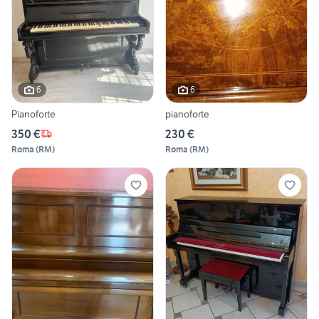
6
6
Pianoforte
pianoforte
350 €
230 €
Roma
(
RM
)
Roma
(
RM
)