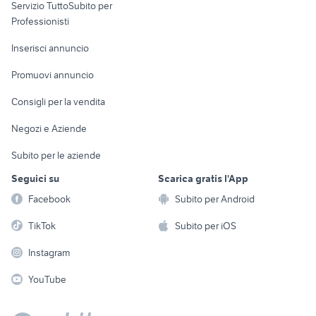
Servizio TuttoSubito per
persona
Informatica
Animali
Professionisti
Arredamento e
Console e
Accessori per
Casalinghi
Inserisci annuncio
Videogiochi
animali
Elettrodomestici
Promuovi annuncio
Audio/Video
Musica e Film
Giardino e Fai da te
Consigli per la vendita
Fotografia
Libri e Riviste
Abbigliamento e
Negozi e Aziende
Telefonia
Strumenti Musicali
Accessori
Subito per le aziende
Sports
Tutto per i bambini
Seguici su
Scarica gratis l'App
Biciclette
Facebook
Subito per Android
Collezionismo
TikTok
Subito per iOS
Instagram
YouTube