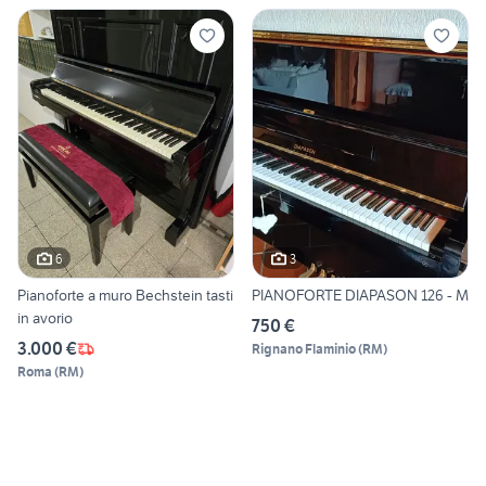
6
3
Pianoforte a muro Bechstein tasti
PIANOFORTE DIAPASON 126 - M
in avorio
750 €
3.000 €
Rignano Flaminio
(
RM
)
Roma
(
RM
)