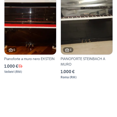
6
4
Pianoforte a muro nero EKSTEIN
PIANOFORTE STEINBACH A
MURO
1.000 €
1.000 €
Velletri
(
RM
)
Roma
(
RM
)