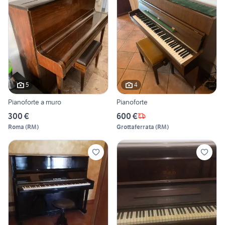
5
4
Pianoforte a muro
Pianoforte
300 €
600 €
Roma
(
RM
)
Grottaferrata
(
RM
)