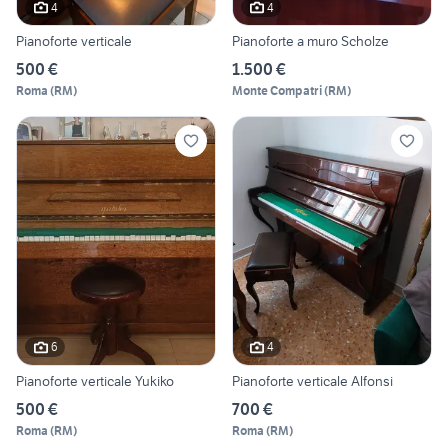
4
4
Pianoforte verticale
Pianoforte a muro Scholze
500 €
1.500 €
Roma
(
RM
)
Monte Compatri
(
RM
)
6
4
Pianoforte verticale Yukiko
Pianoforte verticale Alfonsi
500 €
700 €
Roma
(
RM
)
Roma
(
RM
)