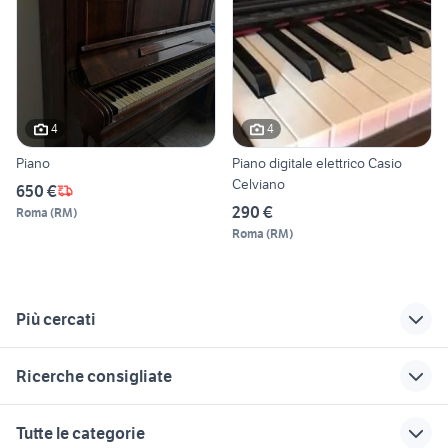
4
4
Piano
Piano digitale elettrico Casio
Celviano
650 €
290 €
Roma
(
RM
)
Roma
(
RM
)
Più cercati
Correlati
Richerche simili
Suggerimenti
Ricerche consigliate
pianoforte da palco
tamaki
arturia keylab 61
clone hammond
sr live
pianoforte in sicilia
epiphone les paul
basso tuba sib
Tutte le categorie
custom
kawai pianoforte
akg sr40
fender stratocaster gilmour
impianto audio