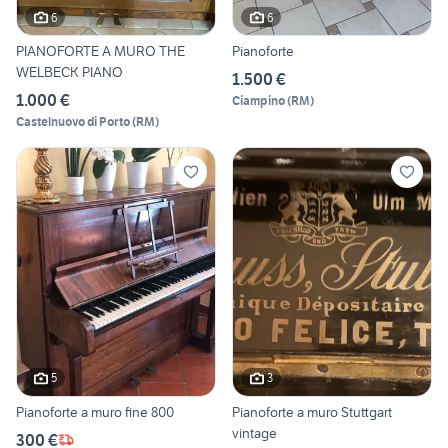
6
6
PIANOFORTE A MURO THE
Pianoforte
WELBECK PIANO
1.500 €
1.000 €
Ciampino
(
RM
)
Castelnuovo di Porto
(
RM
)
5
3
Pianoforte a muro fine 800
Pianoforte a muro Stuttgart
vintage
300 €