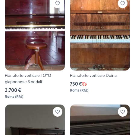
Pianoforte verticale TOYO
Pianoforte verticale Doina
giapponese 3 pedali
730 €
2.700 €
Roma
(
RM
)
Roma
(
RM
)